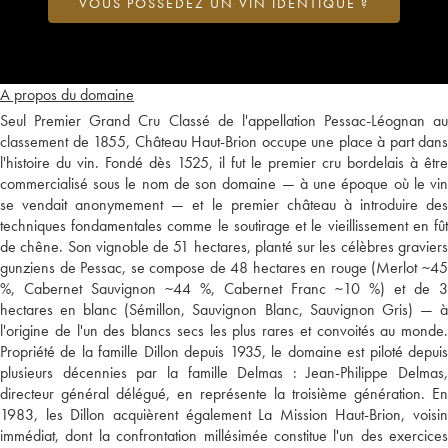
VOUS POSSÉDEZ UN VIN IDENTIQUE ?
A propos du domaine
Seul Premier Grand Cru Classé de l'appellation Pessac-Léognan au
classement de 1855, Château Haut-Brion occupe une place à part dans
l'histoire du vin. Fondé dès 1525, il fut le premier cru bordelais à être
commercialisé sous le nom de son domaine — à une époque où le vin
se vendait anonymement — et le premier château à introduire des
techniques fondamentales comme le soutirage et le vieillissement en fût
de chêne. Son vignoble de 51 hectares, planté sur les célèbres graviers
gunziens de Pessac, se compose de 48 hectares en rouge (Merlot ~45
%, Cabernet Sauvignon ~44 %, Cabernet Franc ~10 %) et de 3
hectares en blanc (Sémillon, Sauvignon Blanc, Sauvignon Gris) — à
l'origine de l'un des blancs secs les plus rares et convoités au monde.
Propriété de la famille Dillon depuis 1935, le domaine est piloté depuis
plusieurs décennies par la famille Delmas : Jean-Philippe Delmas,
directeur général délégué, en représente la troisième génération. En
1983, les Dillon acquièrent également La Mission Haut-Brion, voisin
immédiat, dont la confrontation millésimée constitue l'un des exercices