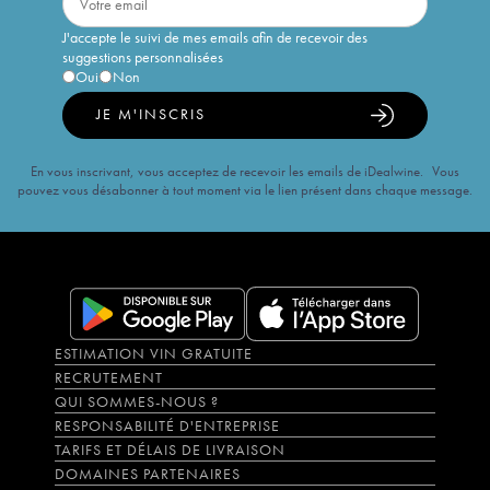
J'accepte le suivi de mes emails afin de recevoir des
suggestions personnalisées
Oui
Non
JE M'INSCRIS
En vous inscrivant, vous acceptez de recevoir les emails de iDealwine. Vous
pouvez vous désabonner à tout moment via le lien présent dans chaque message.
ESTIMATION VIN GRATUITE
RECRUTEMENT
QUI SOMMES-NOUS ?
RESPONSABILITÉ D'ENTREPRISE
TARIFS ET DÉLAIS DE LIVRAISON
DOMAINES PARTENAIRES