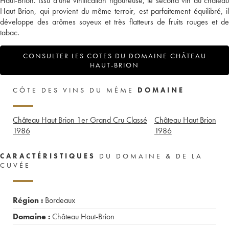
Haut-Brion. Issu d'une vinification rigoureuse, le second vin du château
Haut Brion, qui provient du même terroir, est parfaitement équilibré, il
développe des arômes soyeux et très flatteurs de fruits rouges et de
tabac.
CONSULTER LES COTES DU DOMAINE CHÂTEAU
HAUT-BRION
CÔTE DES VINS DU MÊME
DOMAINE
Château Haut Brion 1er Grand Cru Classé
Château Haut Brion
1986
1986
CARACTÉRISTIQUES
DU DOMAINE & DE LA
CUVÉE
Région :
Bordeaux
Domaine :
Château Haut-Brion