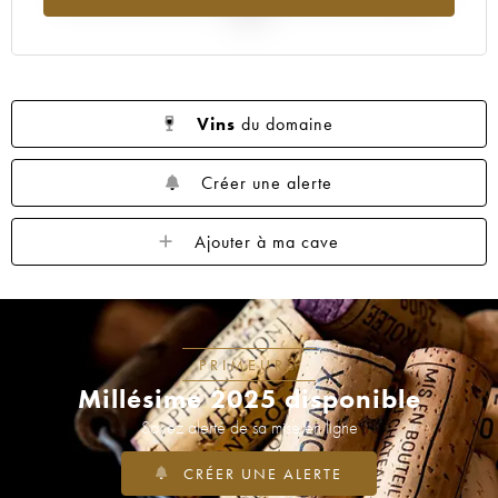
2025
Vins
du domaine
Créer une alerte
Ajouter à ma cave
PRIMEURS
Millésime 2025 disponible
Soyez alerté de sa mise en ligne
CRÉER UNE ALERTE