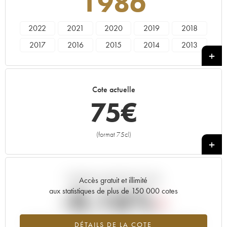
1986
2022
2021
2020
2019
2018
2017
2016
2015
2014
2013
2012
2011
2010
2009
2008
2007
2006
2005
2004
2003
Cote actuelle
2002
2001
2000
1999
1998
75
€
1997
1996
1995
1994
1993
1992
1991
1990
1989
1988
(format 75cl)
+
1987
1986
1985
1983
1982
1980
----
Tendance actuelle de la cote
Accès gratuit et illimité
-0.16%
aux statistiques de plus de 150 000 cotes
Tendance à la baisse du millésime 1986 en 2026 par rapport à
DÉTAILS DE LA COTE