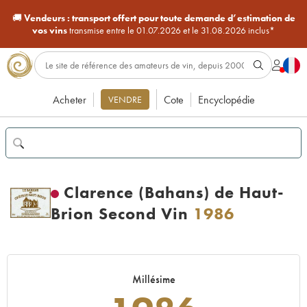
🚚
Vendeurs :
transport offert pour toute demande d’estimation de
vos vins
transmise entre le 01.07.2026 et le 31.08.2026 inclus*
Acheter
Cote
Encyclopédie
VENDRE
Clarence (Bahans) de Haut-
Brion Second Vin
1986
Millésime