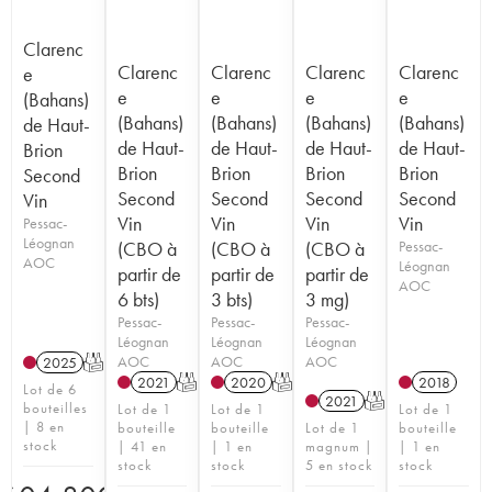
Clarenc
Clarenc
Clarenc
Clarenc
Clarenc
e
e
e
e
e
(Bahans)
(Bahans)
(Bahans)
(Bahans)
(Bahans)
de Haut-
de Haut-
de Haut-
de Haut-
de Haut-
Brion
Brion
Brion
Brion
Brion
Second
Second
Second
Second
Second
Vin
Vin
Vin
Vin
Vin
Pessac-
Léognan
(CBO à
(CBO à
(CBO à
Pessac-
AOC
Léognan
partir de
partir de
partir de
AOC
6 bts)
3 bts)
3 mg)
Pessac-
Pessac-
Pessac-
Léognan
Léognan
Léognan
AOC
AOC
AOC
2025
T
2021
T
2020
T
2018
Lot de 6
2021
T
bouteilles
Lot de 1
Lot de 1
Lot de 1
| 8 en
bouteille
bouteille
Lot de 1
bouteille
stock
| 41 en
| 1 en
magnum |
| 1 en
stock
stock
5 en stock
stock