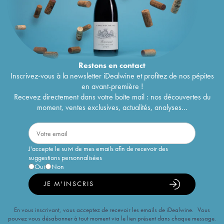
Restons en
contact
Inscrivez-vous à la newsletter iDealwine et profitez de nos pépites
en avant-première !
Recevez directement dans votre boîte mail : nos découvertes du
moment, ventes exclusives, actualités, analyses...
J'accepte le suivi de mes emails afin de recevoir des
suggestions personnalisées
Oui
Non
JE M'INSCRIS
En vous inscrivant, vous acceptez de recevoir les emails de iDealwine. Vous
pouvez vous désabonner à tout moment via le lien présent dans chaque message.