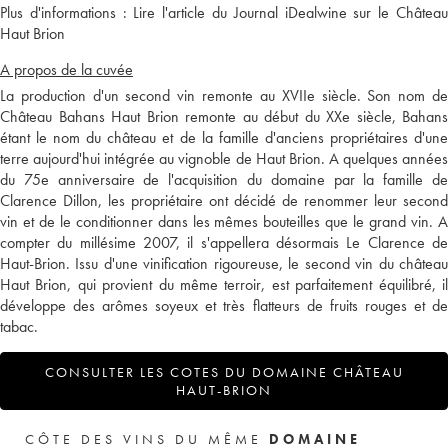
Plus d'informations :
Lire l'article du Journal iDealwine sur le Châtea
Haut Brion
A propos de la cuvée
La production d'un second vin remonte au XVIIe siècle. Son nom de
Château Bahans Haut Brion remonte au début du XXe siècle, Bahans
étant le nom du château et de la famille d'anciens propriétaires d'une
terre aujourd'hui intégrée au vignoble de Haut Brion. A quelques années
du 75e anniversaire de l'acquisition du domaine par la famille de
Clarence Dillon, les propriétaire ont décidé de renommer leur second
vin et de le conditionner dans les mêmes bouteilles que le grand vin. A
compter du millésime 2007, il s'appellera désormais Le Clarence de
Haut-Brion. Issu d'une vinification rigoureuse, le second vin du château
Haut Brion, qui provient du même terroir, est parfaitement équilibré, il
développe des arômes soyeux et très flatteurs de fruits rouges et de
tabac.
CONSULTER LES COTES DU DOMAINE CHÂTEAU
HAUT-BRION
CÔTE DES VINS DU MÊME
DOMAINE