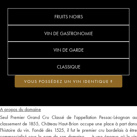
FRUITS NOIRS
VIN DE GASTRONOMIE
VIN DE GARDE
CLASSIQUE
VOUS POSSÉDEZ UN VIN IDENTIQUE ?
A propos du domaine
Seul Premier Grand Cru Classé de l'appellation Pessac-Léognan au
classement de 1855, Château Haut-Brion occupe une place à part dans
l'histoire du vin. Fondé dès 1525, il fut le premier cru bordelais à être
commercialisé sous le nom de son domaine — à une époque où le vin