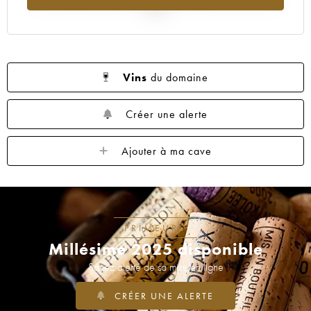
2025
Vins
du domaine
Créer une alerte
Ajouter à ma cave
PRIMEURS
Millésime 2025 disponible
Soyez alerté de sa mise en ligne
CRÉER UNE ALERTE