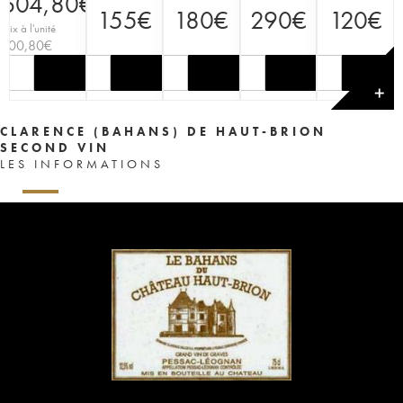
604,80
€
155
€
180
€
290
€
120
€
Prix à l'unité
100,80
€
✕
CLARENCE (BAHANS) DE HAUT-BRION
SECOND VIN
LES INFORMATIONS