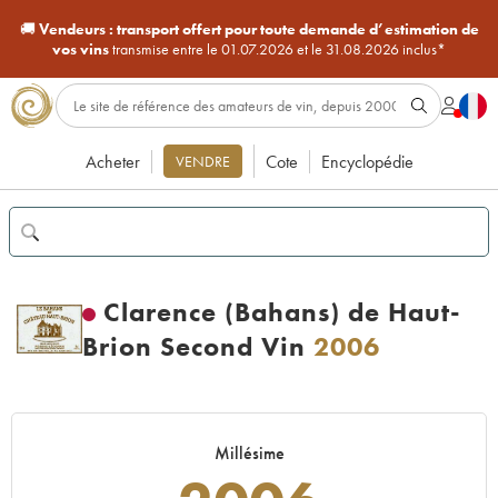
🚚
Vendeurs :
transport offert pour toute demande d’estimation de
vos vins
transmise entre le 01.07.2026 et le 31.08.2026 inclus*
Acheter
Cote
Encyclopédie
VENDRE
Clarence (Bahans) de Haut-
Brion Second Vin
2006
Millésime