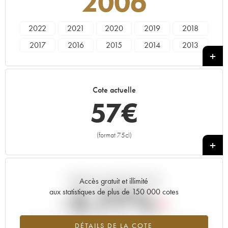
2006
2022
2021
2020
2019
2018
2017
2016
2015
2014
2013
2012
2011
2010
2009
2008
2007
2006
2005
2004
2003
Cote actuelle
2002
2001
2000
1999
1998
57
€
1997
1996
1995
1994
1993
1992
1991
1990
1989
1988
(format 75cl)
+
1987
1986
1985
1983
1982
1980
----
Tendance actuelle de la cote
Accès gratuit et illimité
-2.77%
aux statistiques de plus de 150 000 cotes
Tendance à la baisse du millésime 2006 en 2026 par rapport à
DÉTAILS DE LA COTE