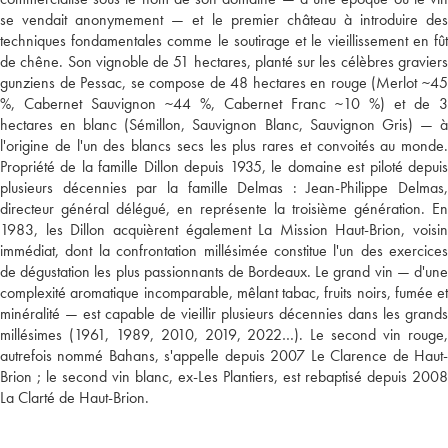
se vendait anonymement — et le premier château à introduire des
techniques fondamentales comme le soutirage et le vieillissement en fût
de chêne. Son vignoble de 51 hectares, planté sur les célèbres graviers
gunziens de Pessac, se compose de 48 hectares en rouge (Merlot ~45
%, Cabernet Sauvignon ~44 %, Cabernet Franc ~10 %) et de 3
hectares en blanc (Sémillon, Sauvignon Blanc, Sauvignon Gris) — à
l'origine de l'un des blancs secs les plus rares et convoités au monde.
Propriété de la famille Dillon depuis 1935, le domaine est piloté depuis
plusieurs décennies par la famille Delmas : Jean-Philippe Delmas,
directeur général délégué, en représente la troisième génération. En
1983, les Dillon acquièrent également La Mission Haut-Brion, voisin
immédiat, dont la confrontation millésimée constitue l'un des exercices
de dégustation les plus passionnants de Bordeaux. Le grand vin — d'une
complexité aromatique incomparable, mêlant tabac, fruits noirs, fumée et
minéralité — est capable de vieillir plusieurs décennies dans les grands
millésimes (1961, 1989, 2010, 2019, 2022…). Le second vin rouge,
autrefois nommé Bahans, s'appelle depuis 2007 Le Clarence de Haut-
Brion ; le second vin blanc, ex-Les Plantiers, est rebaptisé depuis 2008