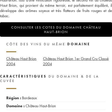
Haut-Brion. Issu d'une vinification rigoureuse, le second vin du château
Haut Brion, qui provient du même terroir, est parfaitement équilibré, il
développe des arômes soyeux et très flatteurs de fruits rouges et de
tabac.
CONSULTER LES COTES DU DOMAINE CHÂTEAU
HAUT-BRION
CÔTE DES VINS DU MÊME
DOMAINE
Château Haut Brion
Château Haut Brion 1er Grand Cru Classé
2004
2004
CARACTÉRISTIQUES
DU DOMAINE & DE LA
CUVÉE
Région :
Bordeaux
Domaine :
Château Haut-Brion