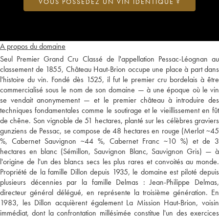
VOUS POSSÉDEZ UN VIN IDENTIQUE ?
A propos du domaine
Seul Premier Grand Cru Classé de l'appellation Pessac-Léognan au
classement de 1855, Château Haut-Brion occupe une place à part dans
l'histoire du vin. Fondé dès 1525, il fut le premier cru bordelais à être
commercialisé sous le nom de son domaine — à une époque où le vin
se vendait anonymement — et le premier château à introduire des
techniques fondamentales comme le soutirage et le vieillissement en fût
de chêne. Son vignoble de 51 hectares, planté sur les célèbres graviers
gunziens de Pessac, se compose de 48 hectares en rouge (Merlot ~45
%, Cabernet Sauvignon ~44 %, Cabernet Franc ~10 %) et de 3
hectares en blanc (Sémillon, Sauvignon Blanc, Sauvignon Gris) — à
l'origine de l'un des blancs secs les plus rares et convoités au monde.
Propriété de la famille Dillon depuis 1935, le domaine est piloté depuis
plusieurs décennies par la famille Delmas : Jean-Philippe Delmas,
directeur général délégué, en représente la troisième génération. En
1983, les Dillon acquièrent également La Mission Haut-Brion, voisin
immédiat, dont la confrontation millésimée constitue l'un des exercices