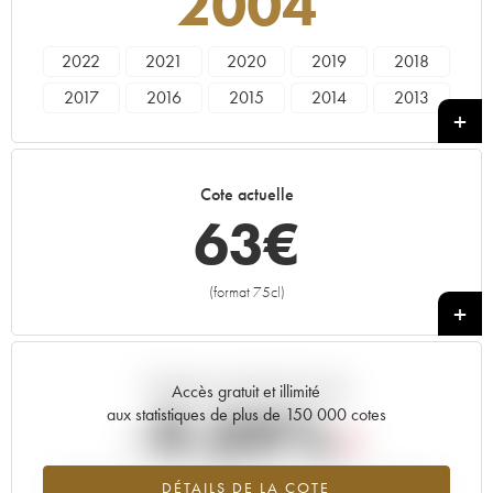
2004
2022
2021
2020
2019
2018
2017
2016
2015
2014
2013
2012
2011
2010
2009
2008
2007
2006
2005
2004
2003
Cote actuelle
2002
2001
2000
1999
1998
63
€
1997
1996
1995
1994
1993
1992
1991
1990
1989
1988
(format 75cl)
+
1987
1986
1985
1983
1982
1980
----
Tendance actuelle de la cote
Accès gratuit et illimité
-9.09%
aux statistiques de plus de 150 000 cotes
Tendance à la baisse du millésime 2004 en 2026 par rapport à
DÉTAILS DE LA COTE