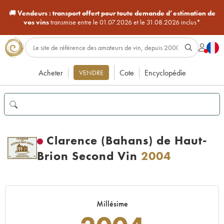
🚚
Vendeurs :
transport offert pour toute demande d’estimation de
vos vins
transmise entre le 01.07.2026 et le 31.08.2026 inclus*
Acheter
Cote
Encyclopédie
VENDRE
Clarence (Bahans) de Haut-
Brion Second Vin
2004
Millésime