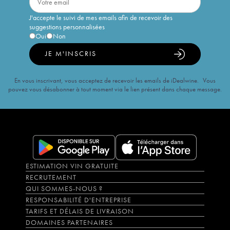
J'accepte le suivi de mes emails afin de recevoir des
suggestions personnalisées
Oui
Non
JE M'INSCRIS
En vous inscrivant, vous acceptez de recevoir les emails de iDealwine. Vous
pouvez vous désabonner à tout moment via le lien présent dans chaque message.
ESTIMATION VIN GRATUITE
RECRUTEMENT
QUI SOMMES-NOUS ?
RESPONSABILITÉ D'ENTREPRISE
TARIFS ET DÉLAIS DE LIVRAISON
DOMAINES PARTENAIRES