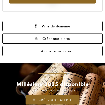
2025
Vins
du domaine
Créer une alerte
Ajouter à ma cave
PRIMEURS
Millésime 2025 disponible
Soyez alerté de sa mise en ligne
CRÉER UNE ALERTE