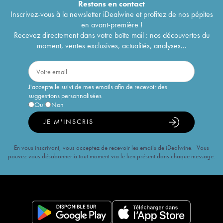
Restons en
contact
Inscrivez-vous à la newsletter iDealwine et profitez de nos pépites
en avant-première !
Recevez directement dans votre boîte mail : nos découvertes du
moment, ventes exclusives, actualités, analyses...
J'accepte le suivi de mes emails afin de recevoir des
suggestions personnalisées
Oui
Non
JE M'INSCRIS
En vous inscrivant, vous acceptez de recevoir les emails de iDealwine. Vous
pouvez vous désabonner à tout moment via le lien présent dans chaque message.