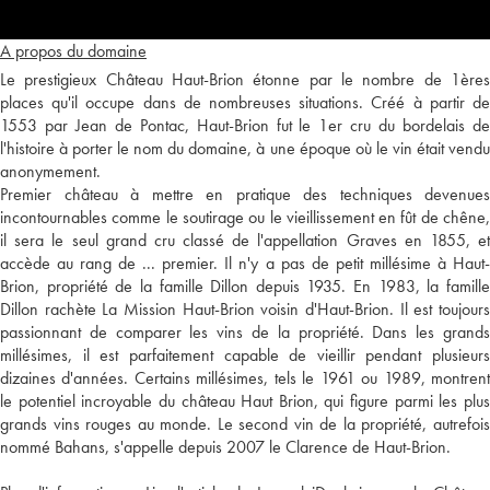
A propos du domaine
Le prestigieux Château Haut-Brion étonne par le nombre de 1ères
places qu'il occupe dans de nombreuses situations. Créé à partir de
1553 par Jean de Pontac, Haut-Brion fut le 1er cru du bordelais de
l'histoire à porter le nom du domaine, à une époque où le vin était vendu
anonymement.
Premier château à mettre en pratique des techniques devenues
incontournables comme le soutirage ou le vieillissement en fût de chêne,
il sera le seul grand cru classé de l'appellation Graves en 1855, et
accède au rang de ... premier. Il n'y a pas de petit millésime à Haut-
Brion, propriété de la famille Dillon depuis 1935. En 1983, la famille
Dillon rachète La Mission Haut-Brion voisin d'Haut-Brion. Il est toujours
passionnant de comparer les vins de la propriété. Dans les grands
millésimes, il est parfaitement capable de vieillir pendant plusieurs
dizaines d'années. Certains millésimes, tels le 1961 ou 1989, montrent
le potentiel incroyable du château Haut Brion, qui figure parmi les plus
grands vins rouges au monde. Le second vin de la propriété, autrefois
nommé Bahans, s'appelle depuis 2007 le Clarence de Haut-Brion.