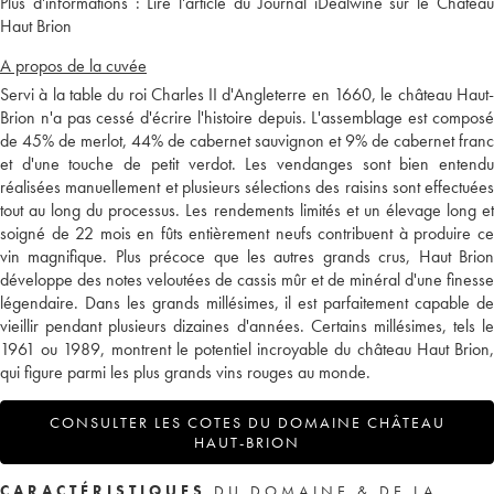
Plus d'informations :
Lire l'article du Journal iDealwine sur le Châtea
Haut Brion
A propos de la cuvée
Servi à la table du roi Charles II d'Angleterre en 1660, le château Haut-
Brion n'a pas cessé d'écrire l'histoire depuis. L'assemblage est composé
de 45% de merlot, 44% de cabernet sauvignon et 9% de cabernet franc
et d'une touche de petit verdot. Les vendanges sont bien entendu
réalisées manuellement et plusieurs sélections des raisins sont effectuées
tout au long du processus. Les rendements limités et un élevage long et
soigné de 22 mois en fûts entièrement neufs contribuent à produire ce
vin magnifique. Plus précoce que les autres grands crus, Haut Brion
développe des notes veloutées de cassis mûr et de minéral d'une finesse
légendaire. Dans les grands millésimes, il est parfaitement capable de
vieillir pendant plusieurs dizaines d'années. Certains millésimes, tels le
1961 ou 1989, montrent le potentiel incroyable du château Haut Brion,
qui figure parmi les plus grands vins rouges au monde.
CONSULTER LES COTES DU DOMAINE CHÂTEAU
HAUT-BRION
CARACTÉRISTIQUES
DU DOMAINE & DE LA