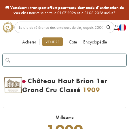
🚚
Vendeurs :
transport offert pour toute demande d’estimation de
vos vins
transmise entre le 01.07.2026 et le 31.08.2026 inclus*
Acheter
Cote
Encyclopédie
VENDRE
Château Haut Brion 1er
Grand Cru Classé
1909
Millésime