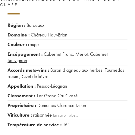
CUVÉE
Région :
Bordeaux
Domaine :
Château Haut-Brion
Couleur :
rouge
Encépagement :
Cabernet Franc
,
Merlot
,
Cabernet
Sauvignon
Accords mets-vins :
Baron d agneau aux herbes
,
Tournedos
rossini
,
Civet de lièvre
Appellation :
Pessac-Léognan
Classement :
1er Grand Cru Classé
Propriétaire :
Domaines Clarence Dillon
Viticulture :
raisonnée
En savoir plus...
Température de service :
16°