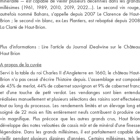
minéralité — est capable de vieillir plusieurs décennies dans les grands
millésimes (1961, 1989, 2010, 2019, 2022…). Le second vin rouge,
autrefois nommé Bahans, s'appelle depuis 2007 Le Clarence de Haut-
Brion ; le second vin blanc, ex-Les Plantiers, est rebaptisé depuis 2008
Plus d'informations :
Lire l'article du Journal iDealwine sur le Châtea
Haut Brion
A propos de la cuvée
Servi à la table du roi Charles II d'Angleterre en 1660, le château Haut-
Brion n'a pas cessé d'écrire l'histoire depuis. L'assemblage est composé
de 45% de merlot, 44% de cabernet sauvignon et 9% de cabernet franc
et d'une touche de petit verdot. Les vendanges sont bien entendu
réalisées manuellement et plusieurs sélections des raisins sont effectuées
tout au long du processus. Les rendements limités et un élevage long et
soigné de 22 mois en fûts entièrement neufs contribuent à produire ce
vin magnifique. Plus précoce que les autres grands crus, Haut Brion
développe des notes veloutées de cassis mûr et de minéral d'une finesse
légendaire. Dans les grands millésimes, il est parfaitement capable de
vieillir pendant plusieurs dizaines d'années. Certains millésimes, tels le