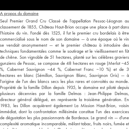
A propos du domaine
Seul Premier Grand Cru Classé de l'appellation Pessac-Léognan au
classement de 1855, Château Haut-Brion occupe une place à part dans
l'histoire du vin. Fondé dès 1525, il fut le premier cru bordelais à être
commercialisé sous le nom de son domaine — à une époque où le vin
se vendait anonymement — et le premier château à introduire des
techniques fondamentales comme le soutirage et le vieillissement en fût
de chêne. Son vignoble de 51 hectares, planté sur les célèbres graviers
gunziens de Pessac, se compose de 48 hectares en rouge (Merlot ~45
%, Cabernet Sauvignon ~44 %, Cabernet Franc ~10 %) et de 3
hectares en blanc (Sémillon, Sauvignon Blanc, Sauvignon Gris) — à
l'origine de l'un des blancs secs les plus rares et convoités au monde.
Propriété de la famille Dillon depuis 1935, le domaine est piloté depuis
plusieurs décennies par la famille Delmas : Jean-Philippe Delmas,
directeur général délégué, en représente la troisième génération. En
1983, les Dillon acquièrent également La Mission Haut-Brion, voisin
immédiat, dont la confrontation millésimée constitue l'un des exercices
de dégustation les plus passionnants de Bordeaux. Le grand vin — d'une
complexité aromatique incomparable, mêlant tabac, fruits noirs, fumée et