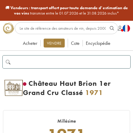
🚚
Vendeurs :
transport offert pour toute demande d’estimation de
vos vins
transmise entre le 01.07.2026 et le 31.08.2026 inclus*
Acheter
Cote
Encyclopédie
VENDRE
Château Haut Brion 1er
Grand Cru Classé
1971
Millésime