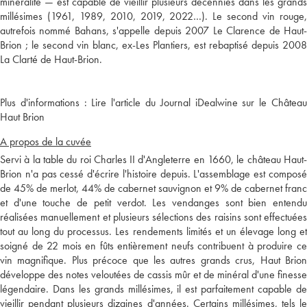
minéralité — est capable de vieillir plusieurs décennies dans les grands
millésimes (1961, 1989, 2010, 2019, 2022…). Le second vin rouge,
autrefois nommé Bahans, s'appelle depuis 2007 Le Clarence de Haut-
Brion ; le second vin blanc, ex-Les Plantiers, est rebaptisé depuis 2008
Plus d'informations :
Lire l'article du Journal iDealwine sur le Châtea
Haut Brion
A propos de la cuvée
Servi à la table du roi Charles II d'Angleterre en 1660, le château Haut-
Brion n'a pas cessé d'écrire l'histoire depuis. L'assemblage est composé
de 45% de merlot, 44% de cabernet sauvignon et 9% de cabernet franc
et d'une touche de petit verdot. Les vendanges sont bien entendu
réalisées manuellement et plusieurs sélections des raisins sont effectuées
tout au long du processus. Les rendements limités et un élevage long et
soigné de 22 mois en fûts entièrement neufs contribuent à produire ce
vin magnifique. Plus précoce que les autres grands crus, Haut Brion
développe des notes veloutées de cassis mûr et de minéral d'une finesse
légendaire. Dans les grands millésimes, il est parfaitement capable de
vieillir pendant plusieurs dizaines d'années. Certains millésimes, tels le