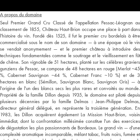
A propos du domaine
Seul Premier Grand Cru Classé de l'appellation Pessac-Léognan au
classement de 1855, Château Haut-Brion occupe une place à part dans
l'histoire du vin. Fondé dès 1525, il fut le premier cru bordelais à être
commercialisé sous le nom de son domaine — à une époque où le vin
se vendait anonymement — et le premier château à introduire des
techniques fondamentales comme le soutirage et le vieillissement en fût
de chêne. Son vignoble de 51 hectares, planté sur les célèbres graviers
gunziens de Pessac, se compose de 48 hectares en rouge (Merlot ~45
%, Cabernet Sauvignon ~44 %, Cabernet Franc ~10 %) et de 3
hectares en blanc (Sémillon, Sauvignon Blanc, Sauvignon Gris) — à
l'origine de l'un des blancs secs les plus rares et convoités au monde.
Propriété de la famille Dillon depuis 1935, le domaine est piloté depuis
plusieurs décennies par la famille Delmas : Jean-Philippe Delmas,
directeur général délégué, en représente la troisième génération. En
1983, les Dillon acquièrent également La Mission Haut-Brion, voisin
immédiat, dont la confrontation millésimée constitue l'un des exercices
de dégustation les plus passionnants de Bordeaux. Le grand vin — d'une
complexité aromatique incomparable, mêlant tabac, fruits noirs, fumée et