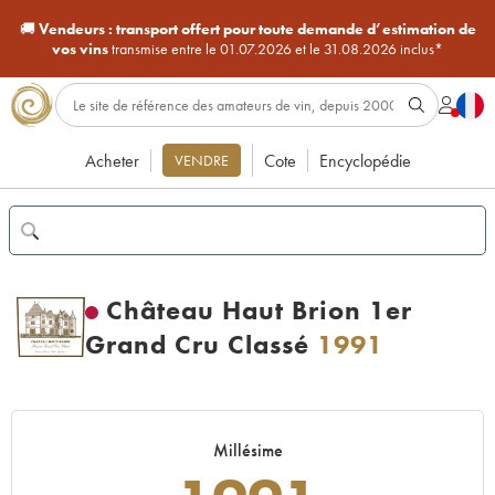
🚚
Vendeurs :
transport offert pour toute demande d’estimation de
vos vins
transmise entre le 01.07.2026 et le 31.08.2026 inclus*
Acheter
Cote
Encyclopédie
VENDRE
Château Haut Brion 1er
Grand Cru Classé
1991
Millésime