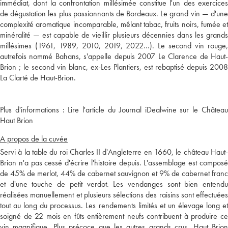
immédiat, dont la confrontation millésimée constitue l'un des exercices
de dégustation les plus passionnants de Bordeaux. Le grand vin — d'une
complexité aromatique incomparable, mêlant tabac, fruits noirs, fumée et
minéralité — est capable de vieillir plusieurs décennies dans les grands
millésimes (1961, 1989, 2010, 2019, 2022…). Le second vin rouge,
autrefois nommé Bahans, s'appelle depuis 2007 Le Clarence de Haut-
Brion ; le second vin blanc, ex-Les Plantiers, est rebaptisé depuis 2008
Plus d'informations :
Lire l'article du Journal iDealwine sur le Châtea
Haut Brion
A propos de la cuvée
Servi à la table du roi Charles II d'Angleterre en 1660, le château Haut-
Brion n'a pas cessé d'écrire l'histoire depuis. L'assemblage est composé
de 45% de merlot, 44% de cabernet sauvignon et 9% de cabernet franc
et d'une touche de petit verdot. Les vendanges sont bien entendu
réalisées manuellement et plusieurs sélections des raisins sont effectuées
tout au long du processus. Les rendements limités et un élevage long et
soigné de 22 mois en fûts entièrement neufs contribuent à produire ce
vin magnifique. Plus précoce que les autres grands crus, Haut Brion