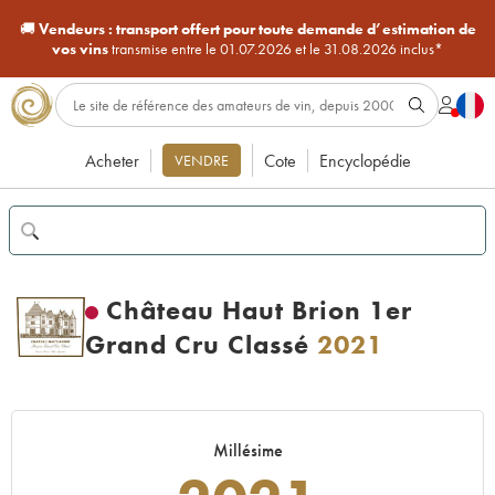
🚚
Vendeurs :
transport offert pour toute demande d’estimation de
vos vins
transmise entre le 01.07.2026 et le 31.08.2026 inclus*
Acheter
Cote
Encyclopédie
VENDRE
Château Haut Brion 1er
Grand Cru Classé
2021
Millésime