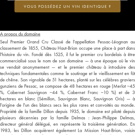
VOUS POSSÉDEZ UN VIN IDENTIQUE ?
A propos du domaine
Seul Premier Grand Cru Classé de l'appellation Pessac-Léognan au
classement de 1855, Château Haut-Brion occupe une place à part dans
l'histoire du vin. Fondé dès 1525, il fut le premier cru bordelais à être
commercialisé sous le nom de son domaine — à une époque où le vin
se vendait anonymement — et le premier château à introduire des
techniques fondamentales comme le soutirage et le vieillissement en fût
de chêne. Son vignoble de 51 hectares, planté sur les célèbres graviers
gunziens de Pessac, se compose de 48 hectares en rouge (Merlot ~45
%, Cabernet Sauvignon ~44 %, Cabernet Franc ~10 %) et de 3
hectares en blanc (Sémillon, Sauvignon Blanc, Sauvignon Gris) — à
l'origine de l'un des blancs secs les plus rares et convoités au monde.
Propriété de la famille Dillon depuis 1935, le domaine est piloté depuis
plusieurs décennies par la famille Delmas : Jean-Philippe Delmas,
directeur général délégué, en représente la troisième génération. En
1983, les Dillon acquièrent également La Mission Haut-Brion, voisin