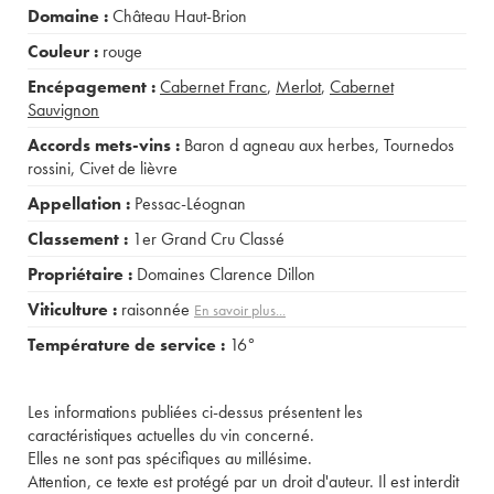
Domaine :
Château Haut-Brion
Couleur :
rouge
Encépagement :
Cabernet Franc
,
Merlot
,
Cabernet
Sauvignon
Accords mets-vins :
Baron d agneau aux herbes
,
Tournedos
rossini
,
Civet de lièvre
Appellation :
Pessac-Léognan
Classement :
1er Grand Cru Classé
Propriétaire :
Domaines Clarence Dillon
Viticulture :
raisonnée
En savoir plus...
Température de service :
16°
Les informations publiées ci-dessus présentent les
caractéristiques actuelles du vin concerné.
Elles ne sont pas spécifiques au millésime.
Attention, ce texte est protégé par un droit d'auteur. Il est interdit