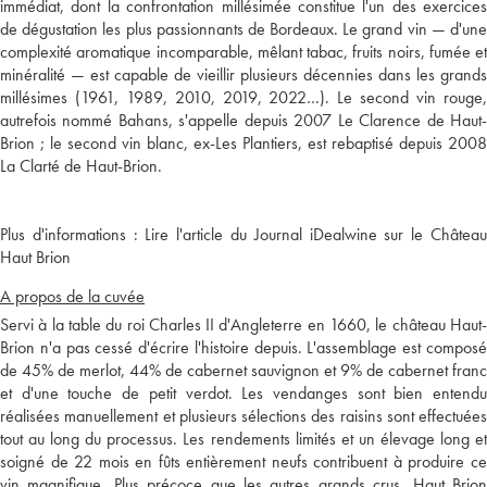
immédiat, dont la confrontation millésimée constitue l'un des exercices
de dégustation les plus passionnants de Bordeaux. Le grand vin — d'une
complexité aromatique incomparable, mêlant tabac, fruits noirs, fumée et
minéralité — est capable de vieillir plusieurs décennies dans les grands
millésimes (1961, 1989, 2010, 2019, 2022…). Le second vin rouge,
autrefois nommé Bahans, s'appelle depuis 2007 Le Clarence de Haut-
Brion ; le second vin blanc, ex-Les Plantiers, est rebaptisé depuis 2008
Plus d'informations :
Lire l'article du Journal iDealwine sur le Châtea
Haut Brion
A propos de la cuvée
Servi à la table du roi Charles II d'Angleterre en 1660, le château Haut-
Brion n'a pas cessé d'écrire l'histoire depuis. L'assemblage est composé
de 45% de merlot, 44% de cabernet sauvignon et 9% de cabernet franc
et d'une touche de petit verdot. Les vendanges sont bien entendu
réalisées manuellement et plusieurs sélections des raisins sont effectuées
tout au long du processus. Les rendements limités et un élevage long et
soigné de 22 mois en fûts entièrement neufs contribuent à produire ce
vin magnifique. Plus précoce que les autres grands crus, Haut Brion