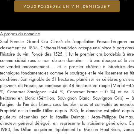
VOUS POSSÉDEZ UN VIN IDENTIQUE ?
A propos du domaine
Seul Premier Grand Cru Classé de l'appellation Pessac-Léognan au
classement de 1855, Château Haut-Brion occupe une place à part dans
l'histoire du vin. Fondé dès 1525, il fut le premier cru bordelais à être
commercialisé sous le nom de son domaine — à une époque où le vin
se vendait anonymement — et le premier château à introduire des
techniques fondamentales comme le soutirage et le vieillissement en fût
de chêne. Son vignoble de 51 hectares, planté sur les célèbres graviers
gunziens de Pessac, se compose de 48 hectares en rouge (Merlot ~45
%, Cabernet Sauvignon ~44 %, Cabernet Franc ~10 %) et de 3
hectares en blanc (Sémillon, Sauvignon Blanc, Sauvignon Gris) — à
l'origine de l'un des blancs secs les plus rares et convoités au monde.
Propriété de la famille Dillon depuis 1935, le domaine est piloté depuis
plusieurs décennies par la famille Delmas : Jean-Philippe Delmas,
directeur général délégué, en représente la troisième génération. En
1983, les Dillon acquièrent également La Mission Haut-Brion, voisin