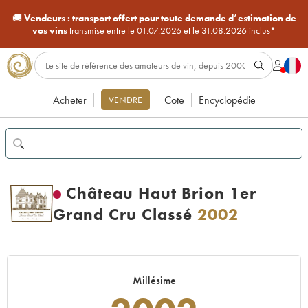
🚚
Vendeurs :
transport offert pour toute demande d’estimation de
vos vins
transmise entre le 01.07.2026 et le 31.08.2026 inclus*
Acheter
Cote
Encyclopédie
VENDRE
Château Haut Brion 1er
Grand Cru Classé
2002
Millésime