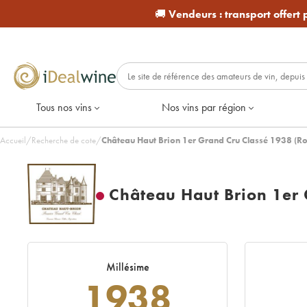
🚚
Vendeurs :
transport offert
Tous nos vins
Nos vins par région
Accueil
/
Recherche de cote
/
Château Haut Brion 1er Grand Cru Classé 1938 (R
Château Haut Brion 1er 
Millésime
1938