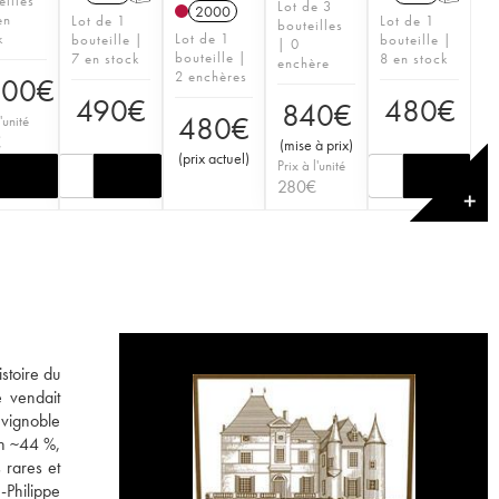
eilles
Lot de 3
2000
en
Lot de 1
Lot de 1
bouteilles
k
Lot de 1
bouteille |
bouteille |
| 0
bouteille |
7 en stock
8 en stock
enchère
2 enchères
900
€
490
€
480
€
840
€
480
€
'unité
€
(
mise à prix
)
(
prix actuel
)
Prix à l'unité
280
€
✕
stoire du
 vendait
 vignoble
on ~44 %,
 rares et
-Philippe