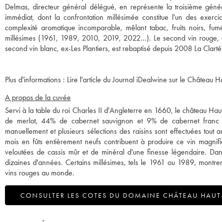
Delmas, directeur général délégué, en représente la troisième génér
immédiat, dont la confrontation millésimée constitue l'un des exer
complexité aromatique incomparable, mêlant tabac, fruits noirs, fum
millésimes (1961, 1989, 2010, 2019, 2022…). Le second vin rouge, 
Plus d'informations :
Lire l'article du Journal iDealwine sur le Château H
A propos de la cuvée
Servi à la table du roi Charles II d'Angleterre en 1660, le château Ha
de merlot, 44% de cabernet sauvignon et 9% de cabernet franc e
manuellement et plusieurs sélections des raisins sont effectuées tout
mois en fûts entièrement neufs contribuent à produire ce vin magnif
veloutées de cassis mûr et de minéral d'une finesse légendaire. Dans 
dizaines d'années. Certains millésimes, tels le 1961 ou 1989, montren
vins rouges au monde.
CONSULTER LES COTES DU DOMAINE CHÂTEAU HAUT