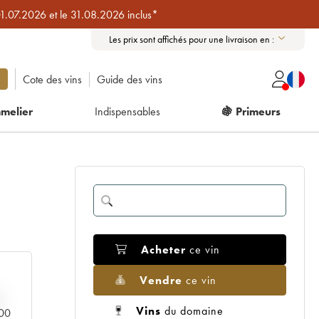
01.07.2026 et le 31.08.2026 inclus*
Les prix sont affichés pour une livraison en :
Cote des vins
Guide des vins
melier
Indispensables
🍇 Primeurs
Acheter
ce vin
Vendre
ce vin
Vins
du domaine
000