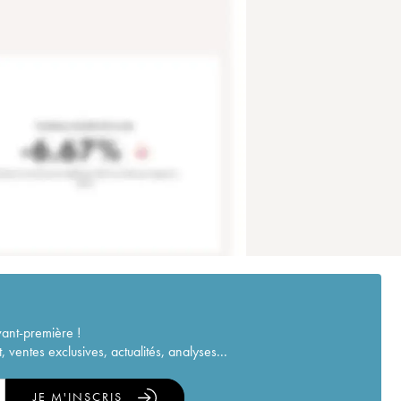
vant-première !
ventes exclusives, actualités, analyses...
JE M'INSCRIS