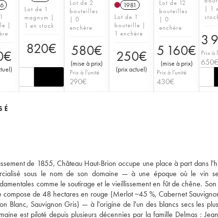
bout
Lot de 2
Lot de 12
6
1981
| 1 
Lot de 1
bouteilles
bouteilles
 1
Lot de 1
stoc
magnum |
| 0
| 0
le |
bouteille |
1 en stock
enchère
enchère
ère
1 enchère
3 
820
€
580
€
5 160
€
0
€
250
€
Prix à l
650
(
mise à prix
)
(
mise à prix
)
ctuel
)
(
prix actuel
)
Prix à l'unité
Prix à l'unité
290
€
430
€
SÉ
ssement de 1855, Château Haut-Brion occupe une place à part dans l'hi
mercialisé sous le nom de son domaine — à une époque où le vin se
amentales comme le soutirage et le vieillissement en fût de chêne. Son
, se compose de 48 hectares en rouge (Merlot ~45 %, Cabernet Sauvign
 Blanc, Sauvignon Gris) — à l'origine de l'un des blancs secs les plus
maine est piloté depuis plusieurs décennies par la famille Delmas : Jean