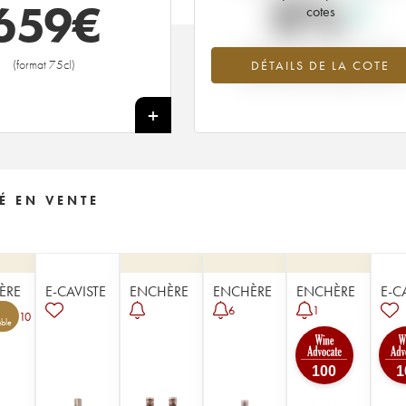
0%
659
€
cotes
Tendance à la hausse du millésime
(format 75cl)
DÉTAILS DE LA COTE
1938 en 2026 par rapport à 2025
+
É EN VENTE
ÈRE
E-CAVISTE
ENCHÈRE
ENCHÈRE
ENCHÈRE
E-C
6
1
10
ble
100
1