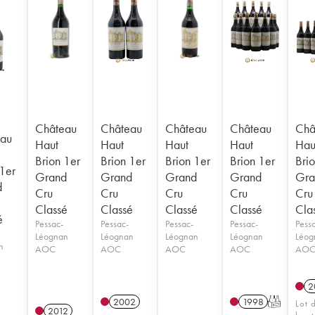
Château
Château
Château
Château
Châ
au
Haut
Haut
Haut
Haut
Hau
Brion 1er
Brion 1er
Brion 1er
Brion 1er
Bri
 1er
Grand
Grand
Grand
Grand
Gra
d
Cru
Cru
Cru
Cru
Cru
Classé
Classé
Classé
Classé
Cla
é
Pessac-
Pessac-
Pessac-
Pessac-
Pess
Léognan
Léognan
Léognan
Léognan
Léog
n
AOC
AOC
AOC
AOC
AO
2
2002
1998
T
Lot 
2012