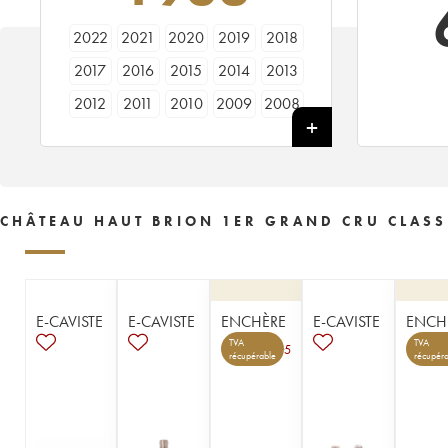
2022
2021
2020
2019
2018
2017
2016
2015
2014
2013
2012
2011
2010
2009
2008
2007
2006
2005
2004
2003
2002
2001
2000
1999
1998
1997
1996
1995
1994
1993
CHÂTEAU HAUT BRION 1ER GRAND CRU CLASS
1992
1991
1990
1989
1988
1987
1986
1985
1984
1983
1982
1981
1980
1979
1978
E-CAVISTE
E-CAVISTE
ENCHÈRE
E-CAVISTE
ENCH
1977
1976
1975
1974
1973
TVA
TVA
5
récupérable
récupéra
1972
1971
1970
1969
1968
1967
1966
1965
1964
1963
1962
1961
1960
1959
1958