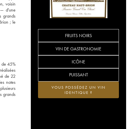
n, voisin
n — d'une
es grands
rion ; le
FRUITS NOIRS
VIN DE GASTRONOMIE
ICÔNE
sé de 45%
éalisées
PUISSANT
gné de 22
des notes
VOUS POSSÉDEZ UN VIN
plusieurs
IDENTIQUE ?
us grands