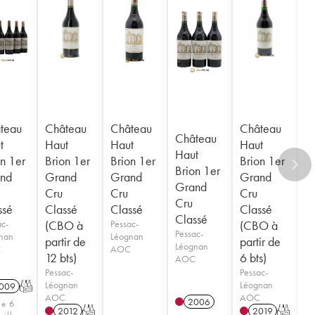
teau
Château
Château
Château
Château
t
Haut
Haut
Haut
Haut
on 1er
Brion 1er
Brion 1er
Brion 1er
Brion 1er
nd
Grand
Grand
Grand
Grand
Cru
Cru
Cru
Cru
ssé
Classé
Classé
Classé
Classé
ac-
(CBO à
Pessac-
(CBO à
Pessac-
nan
Léognan
partir de
partir de
Léognan
C
AOC
12 bts)
6 bts)
AOC
Pessac-
Pessac-
Léognan
Léognan
009
T
AOC
AOC
2006
de 6
2012
T
2019
T