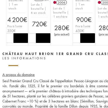
bouteilles
bouteilles
2006
200
| 1 en
| 1 en
Lot de 1
stock
Lot de 1
stock
Lot de
bouteille |
bouteille |
bouteil
6 en stock
1 enchère
1 ench
4 200
€
900
€
720
€
280
€
28
Prix à l'unité
Prix à l'unité
350
€
450
€
(
prix actuel
)
(
prix a
CHÂTEAU HAUT BRION 1ER GRAND CRU CLAS
LES INFORMATIONS
A propos du domaine
Seul Premier Grand Cru Classé de l'appellation Pessac-Léognan au cla
vin. Fondé dès 1525, il fut le premier cru bordelais à être com
anonymement — et le premier château à introduire des techniques fond
de 51 hectares, planté sur les célèbres graviers gunziens de Pessac
Cabernet Franc ~10 %) et de 3 hectares en blanc (Sémillon, Sauvignon
convoités au monde. Propriété de la famille Dillon depuis 1935, le do