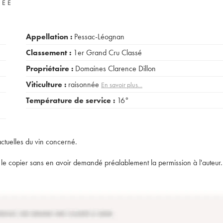
VÉE
Appellation :
Pessac-Léognan
Classement :
1er Grand Cru Classé
Propriétaire :
Domaines Clarence Dillon
Viticulture :
raisonnée
En savoir plus...
Température de service :
16°
actuelles du vin concerné.
t de le copier sans en avoir demandé préalablement la permission à l'auteur.