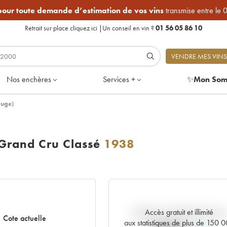
 pour toute demande d’estimation de vos vins
transmise entre le 
Retrait sur place
cliquez ici
|
Un conseil en vin ?
01 56 05 86 10
VENDRE MES VINS
Nos enchères
Services +
✨
Mon Som
ouge)
Grand Cru Classé
1938
Accès gratuit et illimité
Tendance actuelle de la cote
Cote actuelle
aux statistiques de plus de 150 