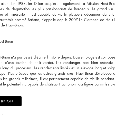
ation. En 1983, les Dillon acquièrent également La Mission Haut-Brio
cices de dégustation les plus passionnants de Bordeaux. Le grand vi
ée et minéralité — est capable de vieillir plusieurs décennies dans l
autrefois nommé Bahans, s'appelle depuis 2007 Le Clarence de Haut-B
aut Brion
ut-Brion n'a pas cessé d'écrire l'histoire depuis. L'assemblage est compo
t d'une touche de petit verdot. Les vendanges sont bien entendu r
 au long du processus. Les rendements limités et un élevage long et soi
ique. Plus précoce que les autres grands crus, Haut Brion développe 
les grands millésimes, il est parfaitement capable de vieillir pendant 
t le potentiel incroyable du château Haut Brion, qui figure parmi les pl
-BRION