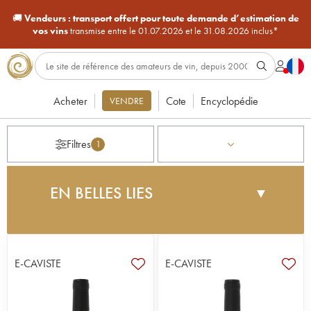
🚚
Vendeurs :
transport offert pour toute demande d’estimation de
vos vins
transmise entre le 01.07.2026 et le 31.08.2026 inclus*
Acheter
Cote
Encyclopédie
VENDRE
Filtres
1
EN BELLES LIES
▼
Après une carrière dans l'industrie et le commerce
à Paris, Pierre Fenals a décidé de se lancer dans
le vin en créant la maison En Belles Lies en 2009.
E-CAVISTE
E-CAVISTE
« Je ne suis pas vigneron, pas bourguignon non
plus. J’avais un grand désir de quitter la ville, ayant
toujours été passionné par le vin. La vigne, je n’y