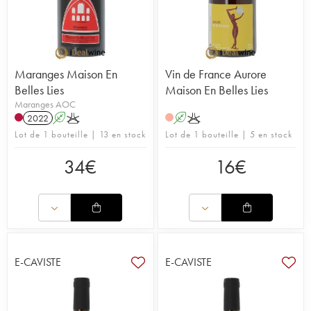
Maranges Maison En
Vin de France Aurore
Belles Lies
Maison En Belles Lies
Maranges AOC
2022
A
K
A
K
Lot de 1 bouteille | 13 en stock
Lot de 1 bouteille | 5 en stock
34
€
16
€
E-CAVISTE
E-CAVISTE