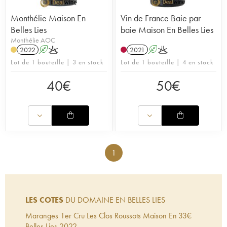
Monthélie Maison En
Vin de France Baie par
Belles Lies
baie Maison En Belles Lies
Monthélie AOC
2022
A
K
2021
A
K
Lot de 1 bouteille | 3 en stock
Lot de 1 bouteille | 4 en stock
40
€
50
€
1
LES COTES
DU DOMAINE EN BELLES LIES
Maranges 1er Cru Les Clos Roussots Maison En
33
€
Belles Lies
2022