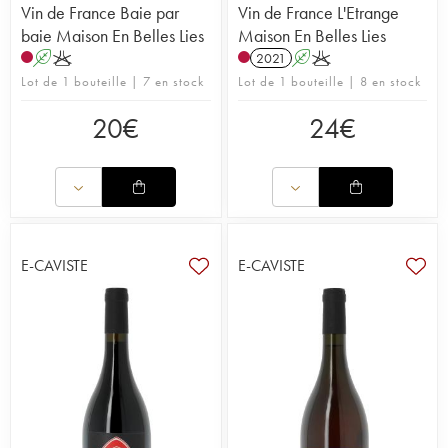
Vin de France Baie par
Vin de France L'Etrange
baie Maison En Belles Lies
Maison En Belles Lies
A
K
2021
A
K
Lot de 1 bouteille | 7 en stock
Lot de 1 bouteille | 8 en stock
20
€
24
€
E-CAVISTE
E-CAVISTE