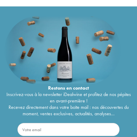
Monthélie Maison En Belles Lies
2020
36
€
Maranges 1er Cru Les Clos Roussots Maison En
40
€
Belles Lies
2019
Vin de France L'Etrange Maison En Belles Lies
28
€
2019
Aloxe-Corton Maison En Belles Lies
2019
41
€
Corton-Charlemagne Grand Cru Maison En
119
€
Belles Lies
2019
Beaujolais Villages Maison En Belles Lies
2019
18
€
Corton Le Charlemagne Maison En Belles Lies
100
€
2019
Maranges Maison En Belles Lies
2019
28
€
Vin de France L'Etrange Maison En Belles Lies
33
€
2018
Restons en
contact
Aloxe-Corton Maison En Belles Lies
2018
39
€
Inscrivez-vous à la newsletter iDealwine et profitez de nos pépites
Corton-Charlemagne Grand Cru Maison En
126
€
en avant-première !
Belles Lies
2018
Recevez directement dans votre boîte mail : nos découvertes du
Corton Grand Cru Les Perrières Maison En
94
€
moment, ventes exclusives, actualités, analyses...
Belles Lies
2018
Beaujolais Villages Maison En Belles Lies
2018
20
€
Hautes-Côtes de Beaune Maison En Belles Lies
28
€