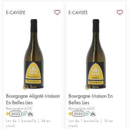
E-CAVISTE
E-CAVISTE
Bourgogne Aligoté Maison
Bourgogne Maison En
En Belles Lies
Belles Lies
Bourgogne AOC
Bourgogne AOC
2023
A
K
2023
A
K
Lot de 1 bouteille | 34 en
Lot de 1 bouteille | 10 en
stock
stock