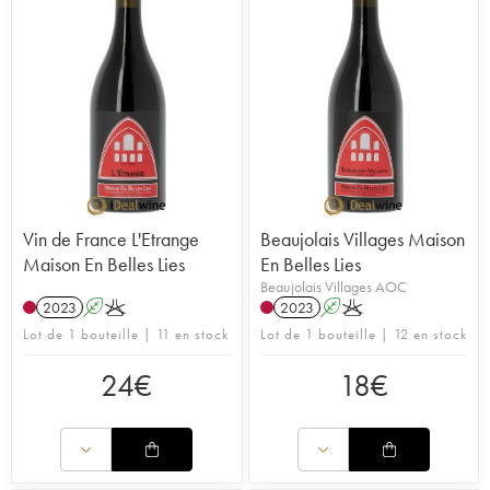
Vin de France L'Etrange
Beaujolais Villages Maison
Maison En Belles Lies
En Belles Lies
Beaujolais Villages AOC
2023
A
K
2023
A
K
Lot de 1 bouteille | 11 en stock
Lot de 1 bouteille | 12 en stock
24
€
18
€