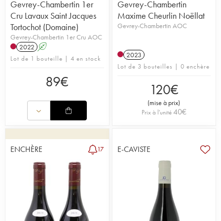
Gevrey-Chambertin 1er
Gevrey-Chambertin
Cru Lavaux Saint Jacques
Maxime Cheurlin Noëllat
Tortochot (Domaine)
Gevrey-Chambertin AOC
Gevrey-Chambertin 1er Cru AOC
2022
A
2023
Lot de 1 bouteille | 4 en stock
Lot de 3 bouteilles | 0 enchère
89
€
120
€
(
mise à prix
)
40
€
Prix à l'unité
ENCHÈRE
E-CAVISTE
17