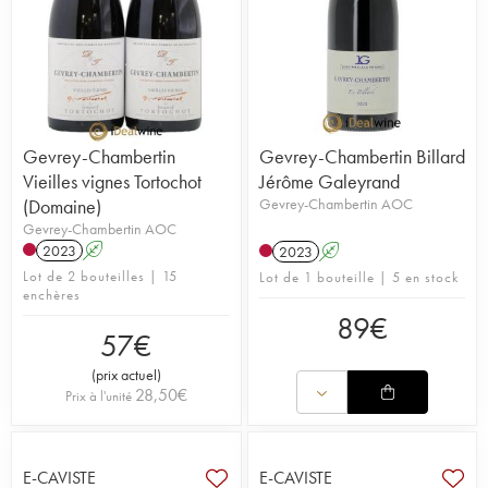
Gevrey-Chambertin
Gevrey-Chambertin Billard
Vieilles vignes Tortochot
Jérôme Galeyrand
(Domaine)
Gevrey-Chambertin AOC
Gevrey-Chambertin AOC
2023
A
2023
A
Lot de 2 bouteilles | 15
Lot de 1 bouteille | 5 en stock
enchères
89
€
57
€
(
prix actuel
)
28,50
€
Prix à l'unité
E-CAVISTE
E-CAVISTE