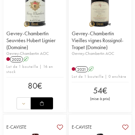
Gevrey-Chambertin
Gevrey-Chambertin
Seuvrées Hubert Lignier
Vieilles vignes Rossignol-
(Domaine)
Trapet (Domaine)
Gevrey-Chambertin AOC
Gevrey-Chambertin AOC
2022
A
Lot de 1 bouteille | 16 en
2021
A
stock
Lot de 1 bouteille | 0 enchère
80
€
54
€
(
mise à prix
)
E-CAVISTE
E-CAVISTE