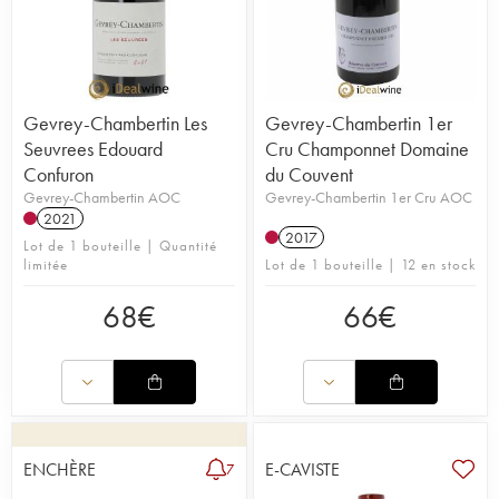
Gevrey-Chambertin Les
Gevrey-Chambertin 1er
Seuvrees Edouard
Cru Champonnet Domaine
Confuron
du Couvent
Gevrey-Chambertin AOC
Gevrey-Chambertin 1er Cru AOC
2021
2017
Lot de 1 bouteille | Quantité
limitée
Lot de 1 bouteille | 12 en stock
68
€
66
€
ENCHÈRE
E-CAVISTE
7