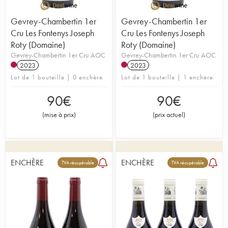
Gevrey-Chambertin 1er
Gevrey-Chambertin 1er
Cru Les Fontenys Joseph
Cru Les Fontenys Joseph
Roty (Domaine)
Roty (Domaine)
Gevrey-Chambertin 1er Cru AOC
Gevrey-Chambertin 1er Cru AOC
2023
2023
Lot de 1 bouteille | 0 enchère
Lot de 1 bouteille | 1 enchère
90
€
90
€
(
mise à prix
)
(
prix actuel
)
ENCHÈRE
ENCHÈRE
TVA récupérable
TVA récupérable