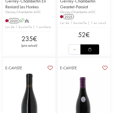
Gevrey-Chambertin En
Gevrey-Chambertin
Reniard Les Horées
Geantet-Pansiot
Gevrey-Chambertin AOC
Gevrey-Chambertin AOC
2023
2020
A
K
Lot de 1 bouteille | 1 en stock
Lot de 1 bouteille | 1 enchère
52
€
235
€
(
prix actuel
)
E-CAVISTE
E-CAVISTE