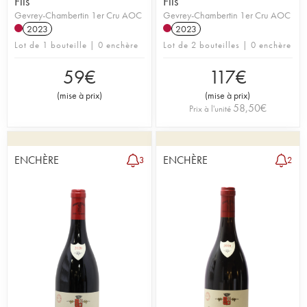
Fils
Fils
Gevrey-Chambertin 1er Cru AOC
Gevrey-Chambertin 1er Cru AOC
2023
2023
Lot de 1 bouteille | 0 enchère
Lot de 2 bouteilles | 0 enchère
59
€
117
€
(
mise à prix
)
(
mise à prix
)
58,50
€
Prix à l'unité
ENCHÈRE
ENCHÈRE
3
2