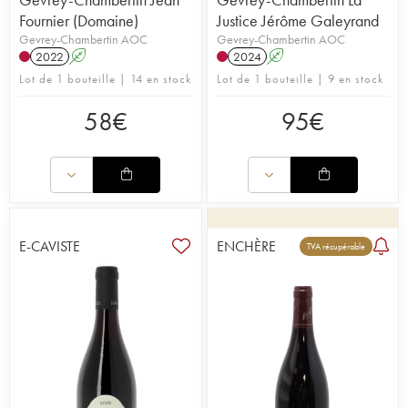
Fournier (Domaine)
Justice Jérôme Galeyrand
Gevrey-Chambertin AOC
Gevrey-Chambertin AOC
2022
A
2024
A
Lot de 1 bouteille | 14 en stock
Lot de 1 bouteille | 9 en stock
58
€
95
€
E-CAVISTE
ENCHÈRE
TVA récupérable