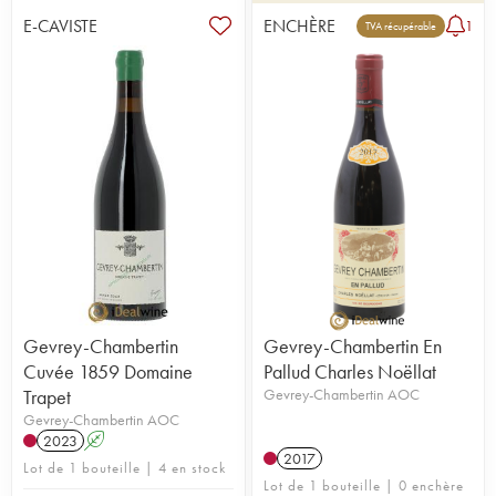
E-CAVISTE
ENCHÈRE
1
TVA récupérable
Gevrey-Chambertin
Gevrey-Chambertin En
Cuvée 1859 Domaine
Pallud Charles Noëllat
Trapet
Gevrey-Chambertin AOC
Gevrey-Chambertin AOC
2023
A
2017
Lot de 1 bouteille | 4 en stock
Lot de 1 bouteille | 0 enchère