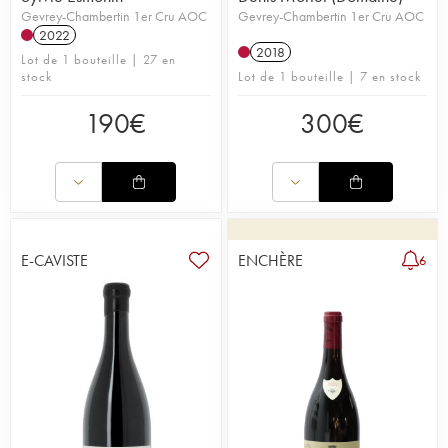
Gevrey-Chambertin 1er Cru AOC
Gevrey-Chambertin 1er Cru AOC
2022
2018
Lot de 1 bouteille | 27 en
stock
Lot de 1 bouteille | 7 en stock
190
€
300
€
E-CAVISTE
ENCHÈRE
6