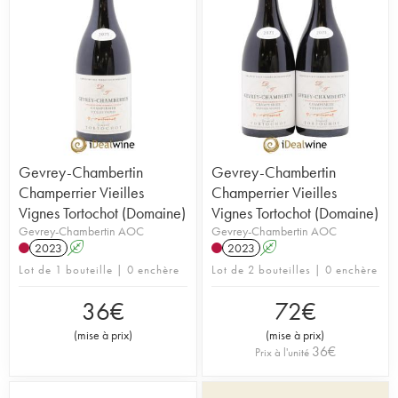
Gevrey-Chambertin
Gevrey-Chambertin
Champerrier Vieilles
Champerrier Vieilles
Vignes Tortochot (Domaine)
Vignes Tortochot (Domaine)
Gevrey-Chambertin AOC
Gevrey-Chambertin AOC
2023
A
2023
A
Lot de 1 bouteille | 0 enchère
Lot de 2 bouteilles | 0 enchère
36
€
72
€
(
mise à prix
)
(
mise à prix
)
36
€
Prix à l'unité