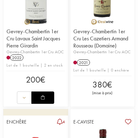
Gevrey-Chambertin 1er
Gevrey-Chambertin 1er
Cru Lavaux Saint Jacques
Cru Les Cazetiers Armand
Pierre Girardin
Rousseau (Domaine)
Gevrey-Chambertin 1er Cru AOC
Gevrey-Chambertin 1er Cru AOC
2022
2021
Lot de 1 bouteille | 2 en stock
Lot de 1 bouteille | 0 enchère
200
€
380
€
(
mise à prix
)
ENCHÈRE
E-CAVISTE
4