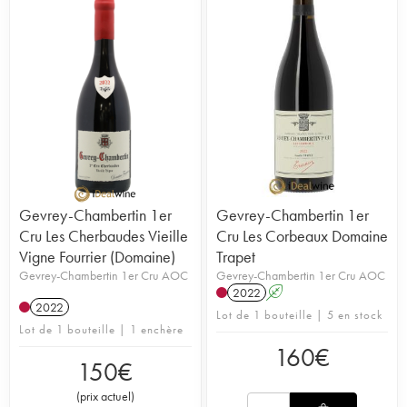
Gevrey-Chambertin 1er
Gevrey-Chambertin 1er
Cru Les Cherbaudes Vieille
Cru Les Corbeaux Domaine
Vigne Fourrier (Domaine)
Trapet
Gevrey-Chambertin 1er Cru AOC
Gevrey-Chambertin 1er Cru AOC
2022
A
2022
Lot de 1 bouteille | 5 en stock
Lot de 1 bouteille | 1 enchère
160
€
150
€
(
prix actuel
)