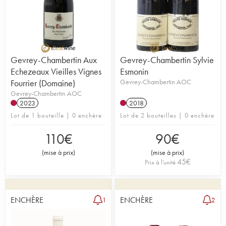
Gevrey-Chambertin Aux
Gevrey-Chambertin Sylvie
Echezeaux Vieilles Vignes
Esmonin
Fourrier (Domaine)
Gevrey-Chambertin AOC
Gevrey-Chambertin AOC
2023
2018
Lot de 1 bouteille | 0 enchère
Lot de 2 bouteilles | 0 enchère
110
€
90
€
(
mise à prix
)
(
mise à prix
)
45
€
Prix à l'unité
ENCHÈRE
ENCHÈRE
1
2