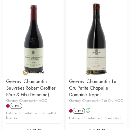
Gevrey-Chambertin
Gevrey-Chambertin 1er
Seuvrées Robert Groffier
Cru Petite Chapelle
Père & Fils (Domaine)
Domaine Trapet
Gevrey-Chambertin AOC
Gevrey-Chambertin 1er Cru AOC
2020
2023
A
Lot de 1 bouteille | Quantité
limitée
Lot de 1 bouteille | 5 en stock