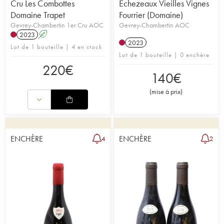
Cru Les Combottes
Echezeaux Vieilles Vignes
Domaine Trapet
Fourrier (Domaine)
Gevrey-Chambertin 1er Cru AOC
Gevrey-Chambertin AOC
2023
A
2023
Lot de 1 bouteille | 4 en stock
Lot de 1 bouteille | 0 enchère
220
€
140
€
(
mise à prix
)
ENCHÈRE
ENCHÈRE
4
2