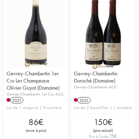
Gevrey-Chambertin 1er
Gevrey-Chambertin
Cru Les Champeaux
Duroché (Domaine)
Olivier Guyot (Domaine)
Gevrey-Chambertin AOC
Gevrey-Chambertin 1er Cru AOC
2021
2021
Lot de 1 magnum | 0 enchère
Lot de 2 bouteilles | 1 enchère
86
€
150
€
(
mise à prix
)
(
prix actuel
)
75
€
Prix à l'unité