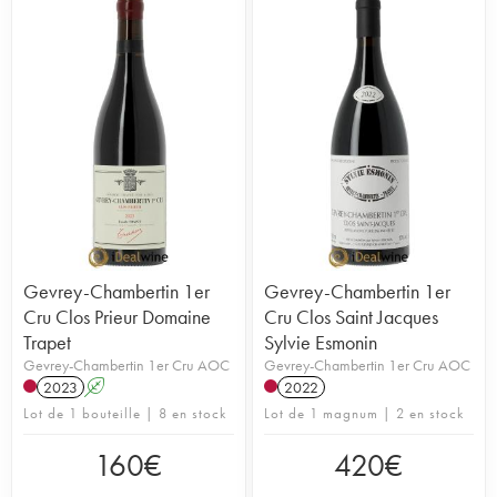
Gevrey-Chambertin 1er
Gevrey-Chambertin 1er
Cru Clos Prieur Domaine
Cru Clos Saint Jacques
Trapet
Sylvie Esmonin
Gevrey-Chambertin 1er Cru AOC
Gevrey-Chambertin 1er Cru AOC
2023
A
2022
Lot de 1 bouteille | 8 en stock
Lot de 1 magnum | 2 en stock
160
€
420
€