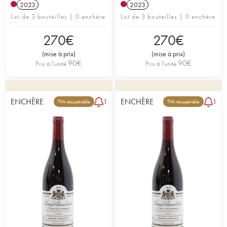
2023
2023
Lot de 3 bouteilles | 0 enchère
Lot de 3 bouteilles | 0 enchère
270
€
270
€
(
mise à prix
)
(
mise à prix
)
90
€
90
€
Prix à l'unité
Prix à l'unité
ENCHÈRE
ENCHÈRE
1
1
TVA récupérable
TVA récupérable