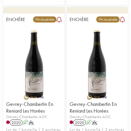
ENCHÈRE
ENCHÈRE
TVA récupérable
TVA récupérable
Gevrey-Chambertin En
Gevrey-Chambertin En
Reniard Les Horées
Reniard Les Horées
Gevrey-Chambertin AOC
Gevrey-Chambertin AOC
2020
A
K
2020
A
K
Lot de 1 bouteille | 2 enchères
Lot de 1 bouteille | 2 enchères