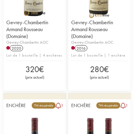
Gevrey-Chambertin
Gevrey-Chambertin
Armand Rousseau
Armand Rousseau
(Domaine)
(Domaine)
Gevrey-Chambertin AOC
Gevrey-Chambertin AOC
2020
2016
Lot de 1 bouteille | 4 enchères
Lot de 1 bouteille | 1 enchère
320
€
280
€
(
prix actuel
)
(
prix actuel
)
ENCHÈRE
ENCHÈRE
1
1
TVA récupérable
TVA récupérable