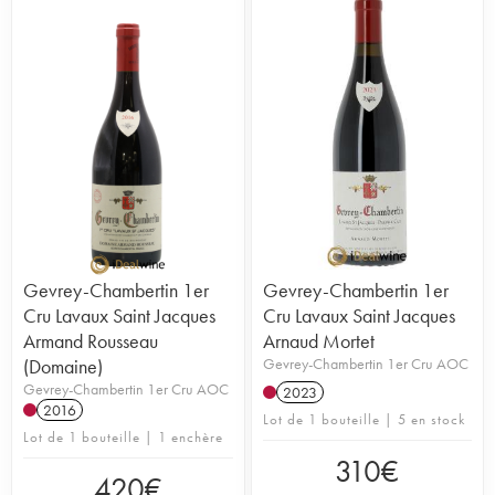
Gevrey-Chambertin 1er
Gevrey-Chambertin 1er
Cru Lavaux Saint Jacques
Cru Lavaux Saint Jacques
Armand Rousseau
Arnaud Mortet
(Domaine)
Gevrey-Chambertin 1er Cru AOC
Gevrey-Chambertin 1er Cru AOC
2023
2016
Lot de 1 bouteille | 5 en stock
Lot de 1 bouteille | 1 enchère
310
€
420
€