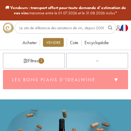
🚚
Vendeurs :
transport offert pour toute demande d’estimation de
vos vins
transmise entre le 01.07.2026 et le 31.08.2026 inclus*
Acheter
Cote
Encyclopédie
VENDRE
Filtres
1
▼
LES BONS PLANS D’IDEALWINE
Plus de 500 cuvées sont à découvrir dans notre sélection
de bons plans, issus de toutes les régions françaises et de
quelques pays étrangers… de quoi s’armer pour les
barbecues, apéritifs et dîners de cet été !
🎁
Bénéficiez de -10% de réduction à partir de 6
bouteilles panachables sur plus de 500