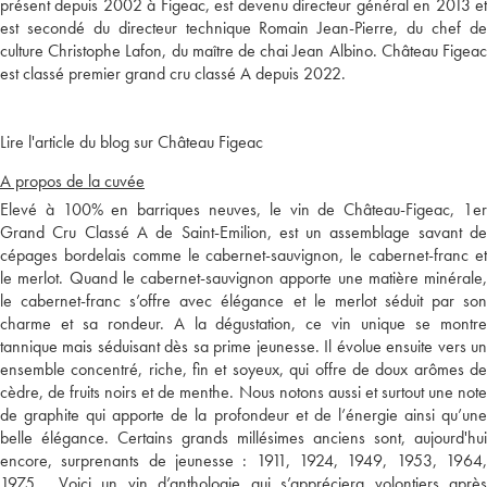
présent depuis 2002 à Figeac, est devenu directeur général en 2013 et
est secondé du directeur technique Romain Jean-Pierre, du chef de
culture Christophe Lafon, du maître de chai Jean Albino. Château Figeac
est classé premier grand cru classé A depuis 2022.
Lire l'article du blog sur Château Figeac
A propos de la cuvée
Elevé à 100% en barriques neuves, le vin de Château-Figeac, 1er
Grand Cru Classé A de Saint-Emilion, est un assemblage savant de
cépages bordelais comme le cabernet-sauvignon, le cabernet-franc et
le merlot. Quand le cabernet-sauvignon apporte une matière minérale,
le cabernet-franc s’offre avec élégance et le merlot séduit par son
charme et sa rondeur. A la dégustation, ce vin unique se montre
tannique mais séduisant dès sa prime jeunesse. Il évolue ensuite vers un
ensemble concentré, riche, fin et soyeux, qui offre de doux arômes de
cèdre, de fruits noirs et de menthe. Nous notons aussi et surtout une note
de graphite qui apporte de la profondeur et de l’énergie ainsi qu’une
belle élégance. Certains grands millésimes anciens sont, aujourd'hui
encore, surprenants de jeunesse : 1911, 1924, 1949, 1953, 1964,
1975... Voici un vin d’anthologie qui s’appréciera volontiers après