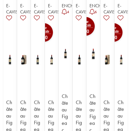
E-
E-
E-
E-
ENCHÈRE
E-
ENCHÈRE
E-
E-
CAVISTE
CAVISTE
CAVISTE
CAVISTE
CAVISTE
CAVISTE
CAVIST
4
6
100
100
100
Ch
Ch
Ch
Ch
Ch
Ch
Ch
Ch
Ch
âte
âte
âte
âte
âte
âte
âte
âte
âte
au
au
au
au
au
au
au
au
au
Fig
Fig
Fig
Fig
Fig
Fig
Fig
Fig
Fig
ea
ea
ea
ea
ea
ea
ea
ea
ea
c
c