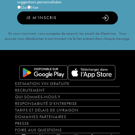
suggestions personnalisées
Oui
Non
JE M'INSCRIS
En vous inscrivant, vous acceptez de recevoir les emails de iDealwine. Vous
pouvez vous désabonner à tout moment via le lien présent dans chaque message.
ESTIMATION VIN GRATUITE
RECRUTEMENT
QUI SOMMES-NOUS ?
RESPONSABILITÉ D'ENTREPRISE
TARIFS ET DÉLAIS DE LIVRAISON
DOMAINES PARTENAIRES
PRESSE
FOIRE AUX QUESTIONS