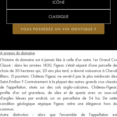
ICÔNE
CLASSIQUE
VOUS POSSÉDEZ UN VIN IDENTIQUE ?
A propos du domaine
L'histoire du domaine est à jamais liée à celle d'un autre 1er Grand Cru
Classé : dans les années 1830, Figeac s'était séparé d'une parcelle de
choix de 30 hectares qui, 20 ans plus tard, a donné naissance à Cheval
Blanc. Et pourtant, Château Figeac ne serait-il pas le plus médocain des
Saint-Emilion ? Contrairement à la plupart des autres grands crus classés
de l'appellation, situés sur des sols argilo-calcaires, Château-Figeac
profite d'un sol graveleux, de silex et de quartz avec un sous-sol
d'argiles bleues par endroit, sur un parcellaire de 54 ha. De cette
condition géologique atypique Figeac retire une élégance hors du
commun.
Autre distinction : alors que l'ensemble de l'appellation est