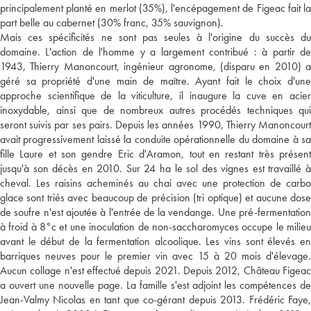
principalement planté en merlot (35%), l'encépagement de Figeac fait la
part belle au cabernet (30% franc, 35% sauvignon).
Mais ces spécificités ne sont pas seules à l'origine du succès du
domaine. L'action de l'homme y a largement contribué : à partir de
1943, Thierry Manoncourt, ingénieur agronome, (disparu en 2010) a
géré sa propriété d'une main de maître. Ayant fait le choix d'une
approche scientifique de la viticulture, il inaugure la cuve en acier
inoxydable, ainsi que de nombreux autres procédés techniques qui
seront suivis par ses pairs. Depuis les années 1990, Thierry Manoncourt
avait progressivement laissé la conduite opérationnelle du domaine à sa
fille Laure et son gendre Eric d'Aramon, tout en restant très présent
jusqu'à son décès en 2010. Sur 24 ha le sol des vignes est travaillé à
cheval. Les raisins acheminés au chai avec une protection de carbo
glace sont triés avec beaucoup de précision (tri optique) et aucune dose
de soufre n'est ajoutée à l'entrée de la vendange. Une pré-fermentation
à froid à 8°c et une inoculation de non-saccharomyces occupe le milieu
avant le début de la fermentation alcoolique. Les vins sont élevés en
barriques neuves pour le premier vin avec 15 à 20 mois d'élevage.
Aucun collage n'est effectué depuis 2021. Depuis 2012, Château Figeac
a ouvert une nouvelle page. La famille s'est adjoint les compétences de
Jean-Valmy Nicolas en tant que co-gérant depuis 2013. Frédéric Faye,