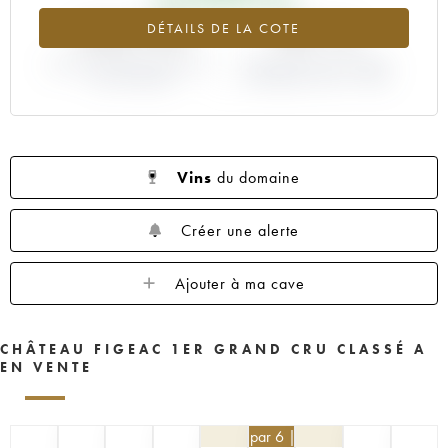
1959
1957
1955
1953
1952
+223.79%
+87.1%
DÉTAILS DE LA COTE
1950
1949
1947
1946
1945
VARIATION COTE ACTUELLE /
1935
1923
----
VARIATION PRIX PRIMEUR
PRIX PRIMEUR
MILLÉSIME 1996 / 1995
Vins
du domaine
Créer une alerte
Ajouter à ma cave
CHÂTEAU FIGEAC 1ER GRAND CRU CLASSÉ A
EN VENTE
405
€
par 6 | -10%