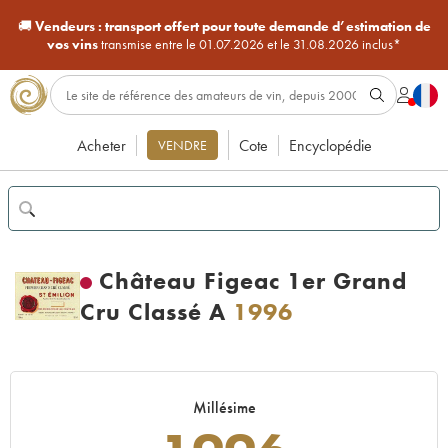
🚚
Vendeurs :
transport offert pour toute demande d’estimation de
vos vins
transmise entre le 01.07.2026 et le 31.08.2026 inclus*
Acheter
Cote
Encyclopédie
VENDRE
Château Figeac 1er Grand
Cru Classé A
1996
Millésime