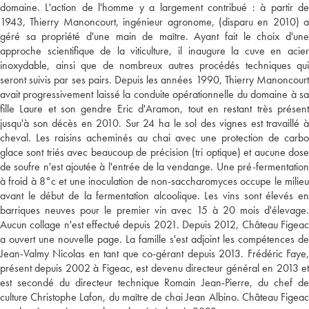
domaine. L'action de l'homme y a largement contribué : à partir de
1943, Thierry Manoncourt, ingénieur agronome, (disparu en 2010) a
géré sa propriété d'une main de maître. Ayant fait le choix d'une
approche scientifique de la viticulture, il inaugure la cuve en acier
inoxydable, ainsi que de nombreux autres procédés techniques qui
seront suivis par ses pairs. Depuis les années 1990, Thierry Manoncourt
avait progressivement laissé la conduite opérationnelle du domaine à sa
fille Laure et son gendre Eric d'Aramon, tout en restant très présent
jusqu'à son décès en 2010. Sur 24 ha le sol des vignes est travaillé à
cheval. Les raisins acheminés au chai avec une protection de carbo
glace sont triés avec beaucoup de précision (tri optique) et aucune dose
de soufre n'est ajoutée à l'entrée de la vendange. Une pré-fermentation
à froid à 8°c et une inoculation de non-saccharomyces occupe le milieu
avant le début de la fermentation alcoolique. Les vins sont élevés en
barriques neuves pour le premier vin avec 15 à 20 mois d'élevage.
Aucun collage n'est effectué depuis 2021. Depuis 2012, Château Figeac
a ouvert une nouvelle page. La famille s'est adjoint les compétences de
Jean-Valmy Nicolas en tant que co-gérant depuis 2013. Frédéric Faye,
présent depuis 2002 à Figeac, est devenu directeur général en 2013 et
est secondé du directeur technique Romain Jean-Pierre, du chef de
culture Christophe Lafon, du maître de chai Jean Albino. Château Figeac