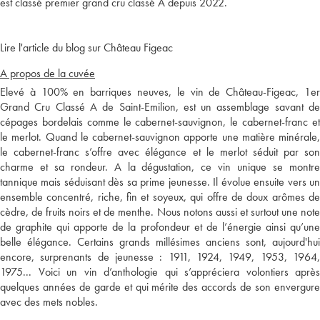
est classé premier grand cru classé A depuis 2022.
Lire l'article du blog sur Château Figeac
A propos de la cuvée
Elevé à 100% en barriques neuves, le vin de Château-Figeac, 1er
Grand Cru Classé A de Saint-Emilion, est un assemblage savant de
cépages bordelais comme le cabernet-sauvignon, le cabernet-franc et
le merlot. Quand le cabernet-sauvignon apporte une matière minérale,
le cabernet-franc s’offre avec élégance et le merlot séduit par son
charme et sa rondeur. A la dégustation, ce vin unique se montre
tannique mais séduisant dès sa prime jeunesse. Il évolue ensuite vers un
ensemble concentré, riche, fin et soyeux, qui offre de doux arômes de
cèdre, de fruits noirs et de menthe. Nous notons aussi et surtout une note
de graphite qui apporte de la profondeur et de l’énergie ainsi qu’une
belle élégance. Certains grands millésimes anciens sont, aujourd'hui
encore, surprenants de jeunesse : 1911, 1924, 1949, 1953, 1964,
1975... Voici un vin d’anthologie qui s’appréciera volontiers après
quelques années de garde et qui mérite des accords de son envergure
avec des mets nobles.