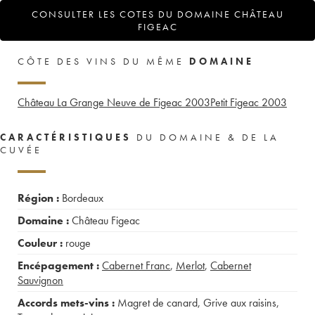
CONSULTER LES COTES DU DOMAINE CHÂTEAU
FIGEAC
CÔTE DES VINS DU MÊME
DOMAINE
Château La Grange Neuve de Figeac
2003
Petit Figeac
2003
CARACTÉRISTIQUES
DU DOMAINE & DE LA
CUVÉE
Région :
Bordeaux
Domaine :
Château Figeac
Couleur :
rouge
Encépagement :
Cabernet Franc
,
Merlot
,
Cabernet
Sauvignon
Accords mets-vins :
Magret de canard
,
Grive aux raisins
,