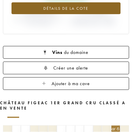
1959
1957
1955
1953
1952
+218.69%
+17.02%
DÉTAILS DE LA COTE
1950
1949
1947
1946
1945
VARIATION COTE ACTUELLE /
1935
1923
----
VARIATION PRIX PRIMEUR
PRIX PRIMEUR
MILLÉSIME 2003 / 2002
Vins
du domaine
Créer une alerte
Ajouter à ma cave
CHÂTEAU FIGEAC 1ER GRAND CRU CLASSÉ A
EN VENTE
405
€
par 6 | -10