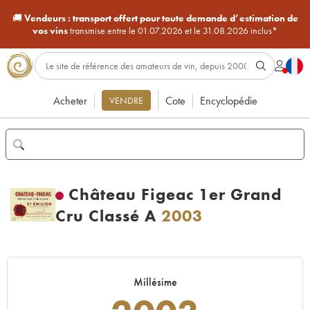
🚚
Vendeurs :
transport offert pour toute demande d’estimation de
vos vins
transmise entre le 01.07.2026 et le 31.08.2026 inclus*
Acheter
Cote
Encyclopédie
VENDRE
Château Figeac 1er Grand
Cru Classé A
2003
Millésime