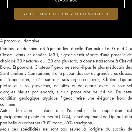
VOUS POSSÉDEZ UN VIN IDENTIQUE ?
A propos du domaine
L'histoire du domaine est à jamais liée à celle d'un autre 1er Grand Cru
Classé : dans les années 1830, Figeac s'était séparé d'une parcelle de
choix de 30 hectares qui, 20 ans plus tard, a donné naissance à Cheval
Blanc. Et pourtant, Château Figeac ne serait-il pas le plus médocain des
Saint-Emilion ? Contrairement à la plupart des autres grands crus classés
de l'appellation, situés sur des sols argilo-calcaires, Château-Figeac
profite d'un sol graveleux, de silex et de quartz avec un sous-sol
d'argiles bleues par endroit, sur un parcellaire de 54 ha. De cette
condition géologique atypique Figeac retire une élégance hors du
commun.
Autre distinction : alors que l'ensemble de l'appellation est
principalement planté en merlot (35%), l'encépagement de Figeac fait la
part belle au cabernet (30% franc, 35% sauvignon).
Mais ces spécificités ne sont pas seules à l'origine du succès du