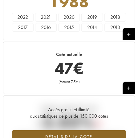
1988
2022
2021
2020
2019
2018
2017
2016
2015
2014
2013
2012
2011
2010
2009
2008
2007
2006
2005
2004
2003
Cote actuelle
2002
2001
2000
1999
1998
47
€
1997
1996
1992
1990
1989
1988
1987
(format 75cl)
+
Tendance actuelle de la cote
Accès gratuit et illimité
-2.03%
aux statistiques de plus de 150 000 cotes
Tendance à la baisse du millésime 1988 en 2026 par rapport à
DÉTAILS DE LA COTE