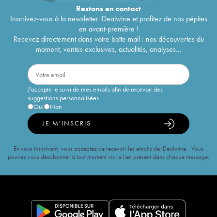
Restons en
contact
Inscrivez-vous à la newsletter iDealwine et profitez de nos pépites
en avant-première !
Recevez directement dans votre boîte mail : nos découvertes du
moment, ventes exclusives, actualités, analyses...
J'accepte le suivi de mes emails afin de recevoir des
suggestions personnalisées
Oui
Non
JE M'INSCRIS
En vous inscrivant, vous acceptez de recevoir les emails de iDealwine. Vous
pouvez vous désabonner à tout moment via le lien présent dans chaque message.