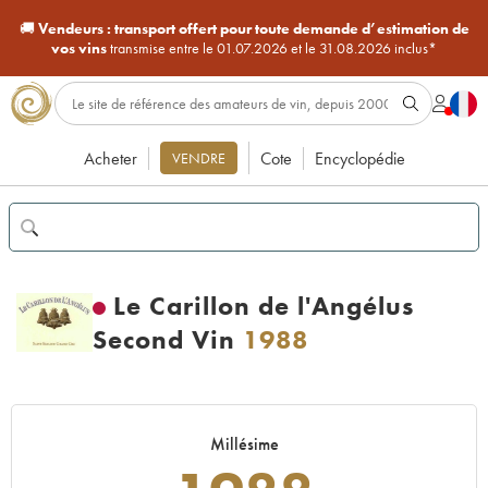
🚚
Vendeurs :
transport offert pour toute demande d’estimation de
vos vins
transmise entre le 01.07.2026 et le 31.08.2026 inclus*
Acheter
Cote
Encyclopédie
VENDRE
Le Carillon de l'Angélus
Second Vin
1988
Millésime