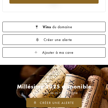
2025
Vins
du domaine
Créer une alerte
Ajouter à ma cave
PRIMEURS
Millésime 2025 disponible
Soyez alerté de sa mise en ligne
CRÉER UNE ALERTE