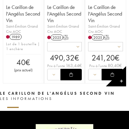
Le Carillon de
Le Carillon de
Le Carillon de
l'Angélus Second
l'Angélus Second
l'Angélus Second
Vin
Vin
Vin
Saint-Émilion Grand
Saint-Émilion Grand
Saint-Émilion Grand
Cru AOC
Cru AOC
Cru AOC
1989
2025
T
2025
T
Lot de 1 bouteille |
1 enchère
490,32
€
241,20
€
40
€
163,44
€
80,40
€
Prix à l'unité
Prix à l'unité
(
prix actuel
)
✕
LE CARILLON DE L'ANGÉLUS SECOND VIN
LES INFORMATIONS