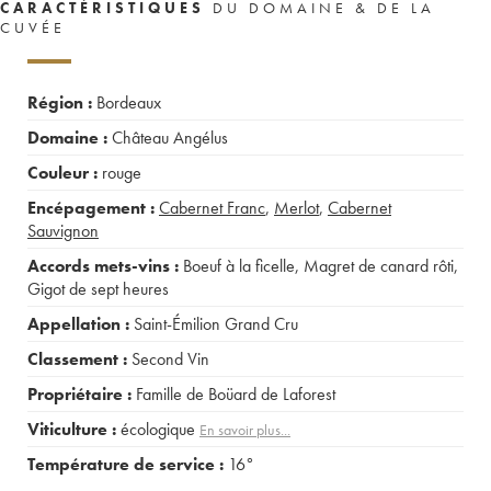
CARACTÉRISTIQUES
DU DOMAINE & DE LA
CUVÉE
Région :
Bordeaux
Domaine :
Château Angélus
Couleur :
rouge
Encépagement :
Cabernet Franc
,
Merlot
,
Cabernet
Sauvignon
Accords mets-vins :
Boeuf à la ficelle
,
Magret de canard rôti
,
Gigot de sept heures
Appellation :
Saint-Émilion Grand Cru
Classement :
Second Vin
Propriétaire :
Famille de Boüard de Laforest
Viticulture :
écologique
En savoir plus...
Température de service :
16°