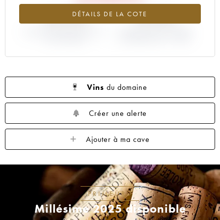
-45.42%
+8.33%
DÉTAILS DE LA COTE
VARIATION COTE ACTUELLE /
VARIATION PRIX PRIMEUR
PRIX PRIMEUR
MILLÉSIME 2017 / 2016
Vins
du domaine
Créer une alerte
Ajouter à ma cave
PRIMEURS
Millésime 2025 disponible