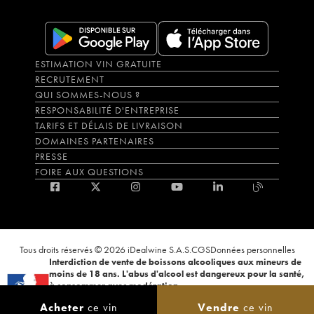
ESTIMATION VIN GRATUITE
RECRUTEMENT
QUI SOMMES-NOUS ?
RESPONSABILITÉ D'ENTREPRISE
TARIFS ET DÉLAIS DE LIVRAISON
DOMAINES PARTENAIRES
PRESSE
FOIRE AUX QUESTIONS
Tous droits réservés © 2026 iDealwine S.A.S.
CGS
Données personnelles
Interdiction de vente de boissons alcooliques aux mineurs de
moins de 18 ans. L'abus d'alcool est dangereux pour la santé,
à consommer avec modération.
La preuve de majorité de l'acheteur est exigée au moment de la vente en
Acheter
ce vin
Vendre
ce vin
ligne. CODE DE LA SANTÉ PUBLIQUE, ART.L.3342-1 et L.3353-3