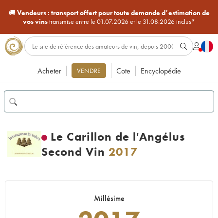
🚚
Vendeurs :
transport offert pour toute demande d’estimation de
vos vins
transmise entre le 01.07.2026 et le 31.08.2026 inclus*
Acheter
Cote
Encyclopédie
VENDRE
Le Carillon de l'Angélus
Second Vin
2017
Millésime