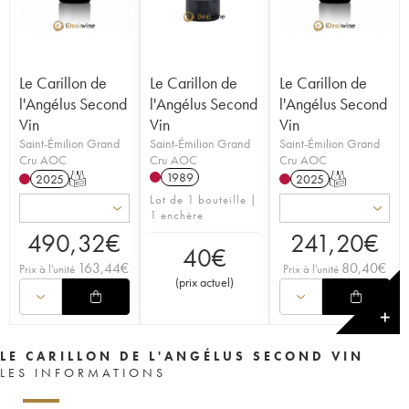
Le Carillon de
Le Carillon de
Le Carillon de
l'Angélus Second
l'Angélus Second
l'Angélus Second
Vin
Vin
Vin
Saint-Émilion Grand
Saint-Émilion Grand
Saint-Émilion Grand
Cru AOC
Cru AOC
Cru AOC
1989
2025
T
2025
T
Lot de 1 bouteille |
1 enchère
490,32
€
241,20
€
40
€
163,44
€
80,40
€
Prix à l'unité
Prix à l'unité
(
prix actuel
)
✕
LE CARILLON DE L'ANGÉLUS SECOND VIN
LES INFORMATIONS