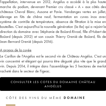
l'appellation, intervenue en 2012, Angélus a accédé à la plus haute
marche du podium, devenant Premier cru classé « A » aux côtés des
châteaux Cheval Blanc, Ausone et Pavie. Vendanges vertes en juillet,
élevage en fûts de chêne neuf, fermentation en cuves inox avec
système de contrôle de température, absence de filtration à la mise en
bouteilles. C'est aujourd'hui la nouvelle génération (la 8e) qui a rejoint la
direction du domaine avec Stéphanie de Boüard-Rivoal, fille d'Hubert de
Boüard (depuis 2012) et son cousin Thierry Grenié-de Boüard, fils de
Jean-Bernard Grenié (depuis 2016).
A propos de la cuvée
Le Carillon de l'Angélus est le second vin de Château Angélus. C'est un
vin concentré et élégant qui pourra être dégusté plus vite que le grand
vin. Depuis 2014, il intègre dans l'assemblage les 5 hectares de merlot
racheté dans le secteur de Figeac.
CONSULTER LES COTES DU DOMAINE CHÂTEAU
ANGÉLUS
CÔTE DES VINS DU MÊME
DOMAINE