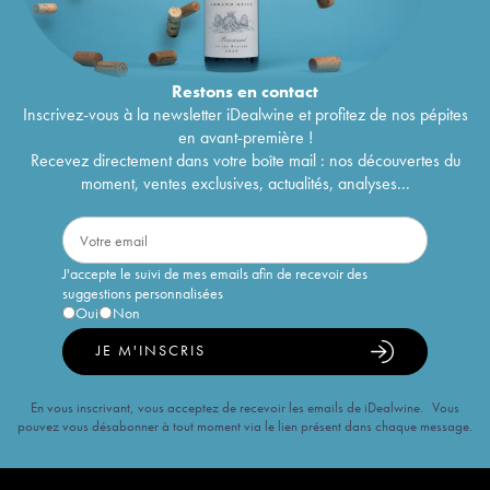
Restons en
contact
Inscrivez-vous à la newsletter iDealwine et profitez de nos pépites
en avant-première !
Recevez directement dans votre boîte mail : nos découvertes du
moment, ventes exclusives, actualités, analyses...
J'accepte le suivi de mes emails afin de recevoir des
suggestions personnalisées
Oui
Non
JE M'INSCRIS
En vous inscrivant, vous acceptez de recevoir les emails de iDealwine. Vous
pouvez vous désabonner à tout moment via le lien présent dans chaque message.