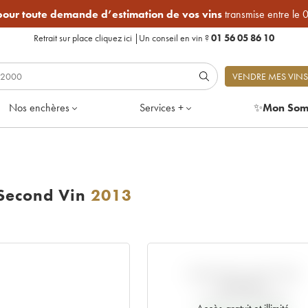
 pour toute demande d’estimation de vos vins
transmise entre le 
Retrait sur place
cliquez ici
|
Un conseil en vin ?
01 56 05 86 10
VENDRE MES VINS
Nos enchères
Services +
✨
Mon Som
 Second Vin
2013
VARIATION COTE PAR
RAPPORT
AU PRIX PRIMEUR