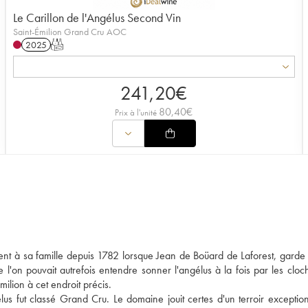
Le Carillon de l'Angélus Second Vin
Saint-Émilion Grand Cru AOC
2025
T
241,20
€
80,40
€
Prix à l'unité
nt à sa famille depuis 1782 lorsque Jean de Boüard de Laforest, garde
e l'on pouvait autrefois entendre sonner l'angélus à la fois par les cloc
ilion à cet endroit précis.
s fut classé Grand Cru. Le domaine jouit certes d'un terroir exceptio