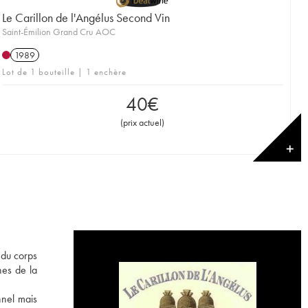
Le Carillon de l'Angélus Second Vin
Saint-Émilion Grand Cru AOC
1989
Lot de 1 bouteille | 1 enchère
40
€
(
prix actuel
)
✕
 du corps
hes de la
nnel mais