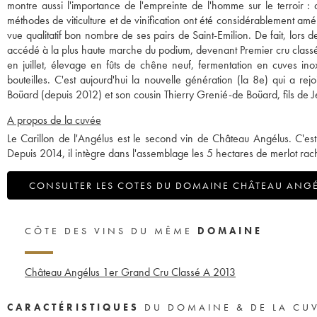
montre aussi l'importance de l'empreinte de l'homme sur le terroir : a
méthodes de viticulture et de vinification ont été considérablement amé
vue qualitatif bon nombre de ses pairs de Saint-Emilion. De fait, lors 
accédé à la plus haute marche du podium, devenant Premier cru class
en juillet, élevage en fûts de chêne neuf, fermentation en cuves in
bouteilles. C'est aujourd'hui la nouvelle génération (la 8e) qui a re
Boüard (depuis 2012) et son cousin Thierry Grenié-de Boüard, fils de
A propos de la cuvée
Le Carillon de l'Angélus est le second vin de Château Angélus. C'est
Depuis 2014, il intègre dans l'assemblage les 5 hectares de merlot rac
CONSULTER LES COTES DU DOMAINE CHÂTEAU ANG
CÔTE DES VINS DU MÊME
DOMAINE
Château Angélus 1er Grand Cru Classé A
2013
CARACTÉRISTIQUES
DU DOMAINE & DE LA CU