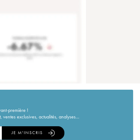
vant-première !
ventes exclusives, actualités, analyses...
JE M'INSCRIS