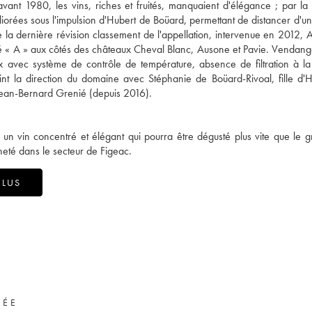
vant 1980, les vins, riches et fruités, manquaient d'élégance ; par la s
liorées sous l'impulsion d'Hubert de Boüard, permettant de distancer d'un
de la dernière révision classement de l'appellation, intervenue en 2012, 
é « A » aux côtés des châteaux Cheval Blanc, Ausone et Pavie. Vendang
ox avec système de contrôle de température, absence de filtration à l
joint la direction du domaine avec Stéphanie de Boüard-Rivoal, fille d'
 Jean-Bernard Grenié (depuis 2016).
 un vin concentré et élégant qui pourra être dégusté plus vite que le g
heté dans le secteur de Figeac.
ÉLUS
VÉE