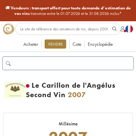
🚚
Vendeurs :
transport offert pour toute demande d’estimation de
vos vins
transmise entre le 01.07.2026 et le 31.08.2026 inclus*
Acheter
Cote
Encyclopédie
VENDRE
Le Carillon de l'Angélus
Second Vin
2007
Millésime