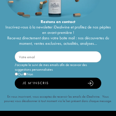
Restons en
contact
Inscrivez-vous à la newsletter iDealwine et profitez de nos pépites
en avant-première !
Recevez directement dans votre boîte mail : nos découvertes du
moment, ventes exclusives, actualités, analyses...
J'accepte le suivi de mes emails afin de recevoir des
suggestions personnalisées
Oui
Non
JE M'INSCRIS
En vous inscrivant, vous acceptez de recevoir les emails de iDealwine. Vous
pouvez vous désabonner à tout moment via le lien présent dans chaque message.