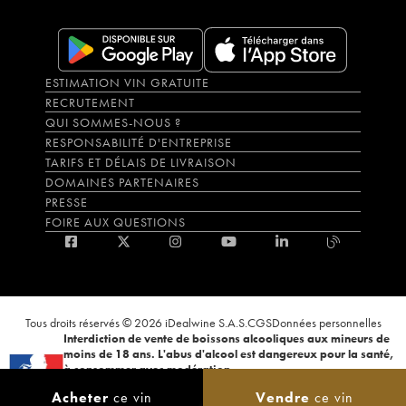
ESTIMATION VIN GRATUITE
RECRUTEMENT
QUI SOMMES-NOUS ?
RESPONSABILITÉ D'ENTREPRISE
TARIFS ET DÉLAIS DE LIVRAISON
DOMAINES PARTENAIRES
PRESSE
FOIRE AUX QUESTIONS
Tous droits réservés © 2026 iDealwine S.A.S.
CGS
Données personnelles
Interdiction de vente de boissons alcooliques aux mineurs de
moins de 18 ans. L'abus d'alcool est dangereux pour la santé,
à consommer avec modération.
La preuve de majorité de l'acheteur est exigée au moment de la vente en
Acheter
ce vin
Vendre
ce vin
ligne. CODE DE LA SANTÉ PUBLIQUE, ART.L.3342-1 et L.3353-3