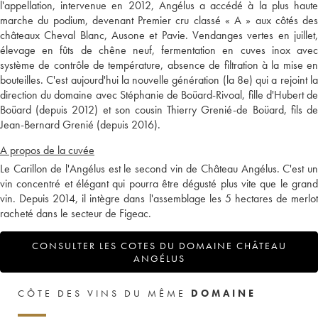
l'appellation, intervenue en 2012, Angélus a accédé à la plus haute
marche du podium, devenant Premier cru classé « A » aux côtés des
châteaux Cheval Blanc, Ausone et Pavie. Vendanges vertes en juillet,
élevage en fûts de chêne neuf, fermentation en cuves inox avec
système de contrôle de température, absence de filtration à la mise en
bouteilles. C'est aujourd'hui la nouvelle génération (la 8e) qui a rejoint la
direction du domaine avec Stéphanie de Boüard-Rivoal, fille d'Hubert de
Boüard (depuis 2012) et son cousin Thierry Grenié-de Boüard, fils de
Jean-Bernard Grenié (depuis 2016).
A propos de la cuvée
Le Carillon de l'Angélus est le second vin de Château Angélus. C'est un
vin concentré et élégant qui pourra être dégusté plus vite que le grand
vin. Depuis 2014, il intègre dans l'assemblage les 5 hectares de merlot
racheté dans le secteur de Figeac.
CONSULTER LES COTES DU DOMAINE CHÂTEAU
ANGÉLUS
CÔTE DES VINS DU MÊME
DOMAINE