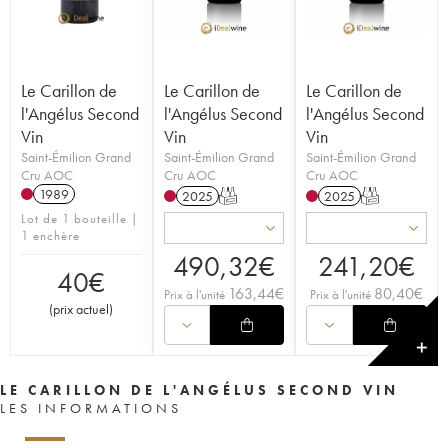
Le Carillon de
Le Carillon de
Le Carillon de
l'Angélus Second
l'Angélus Second
l'Angélus Second
Vin
Vin
Vin
Saint-Émilion Grand
Saint-Émilion Grand
Saint-Émilion Grand
Cru AOC
Cru AOC
Cru AOC
1989
2025
T
2025
T
Lot de 1 bouteille |
1 enchère
490,32
€
241,20
€
40
€
163,44
€
80,40
€
Prix à l'unité
Prix à l'unité
(
prix actuel
)
✕
LE CARILLON DE L'ANGÉLUS SECOND VIN
LES INFORMATIONS