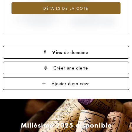
+72.69%
0%
DÉTAILS DE LA COTE
VARIATION COTE ACTUELLE /
VARIATION PRIX PRIMEUR
PRIX PRIMEUR
MILLÉSIME 2007 / 2006
Vins
du domaine
Créer une alerte
Ajouter à ma cave
PRIMEURS
Millésime 2025 disponible