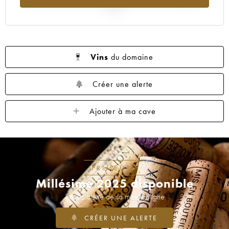
2025
Vins
du domaine
Créer une alerte
Ajouter à ma cave
PRIMEURS
Millésime 2025 disponible
Soyez alerté de sa mise en ligne
CRÉER UNE ALERTE