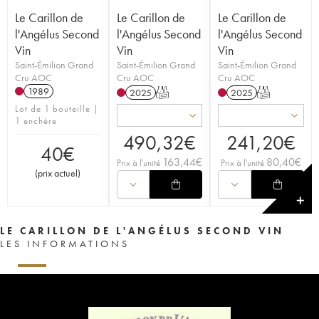
Le Carillon de
Le Carillon de
Le Carillon de
l'Angélus Second
l'Angélus Second
l'Angélus Second
Vin
Vin
Vin
Saint-Émilion Grand
Saint-Émilion Grand
Saint-Émilion Grand
Cru AOC
Cru AOC
Cru AOC
1989
2025
T
2025
T
Lot de 1 bouteille |
1 enchère
490,32
€
241,20
€
40
€
163,44
€
80,40
€
Prix à l'unité
Prix à l'unité
(
prix actuel
)
✕
LE CARILLON DE L'ANGÉLUS SECOND VIN
LES INFORMATIONS