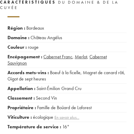
CARACTÉRISTIQUES
DU DOMAINE & DE LA
CUVÉE
Région :
Bordeaux
Domaine :
Château Angélus
Couleur :
rouge
Encépagement :
Cabernet Franc
,
Merlot
,
Cabernet
Sauvignon
Accords mets-vins :
Boeuf à la ficelle
,
Magret de canard rôti
,
Gigot de sept heures
Appellation :
Saint-Émilion Grand Cru
Classement :
Second Vin
Propriétaire :
Famille de Boüard de Laforest
Viticulture :
écologique
En savoir plus...
Température de service :
16°