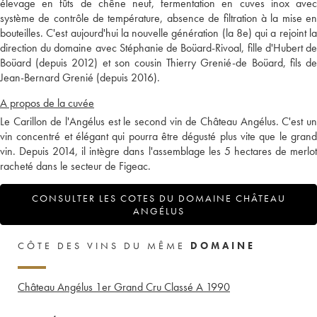
élevage en fûts de chêne neuf, fermentation en cuves inox avec
système de contrôle de température, absence de filtration à la mise en
bouteilles. C'est aujourd'hui la nouvelle génération (la 8e) qui a rejoint la
direction du domaine avec Stéphanie de Boüard-Rivoal, fille d'Hubert de
Boüard (depuis 2012) et son cousin Thierry Grenié-de Boüard, fils de
Jean-Bernard Grenié (depuis 2016).
A propos de la cuvée
Le Carillon de l'Angélus est le second vin de Château Angélus. C'est un
vin concentré et élégant qui pourra être dégusté plus vite que le grand
vin. Depuis 2014, il intègre dans l'assemblage les 5 hectares de merlot
racheté dans le secteur de Figeac.
CONSULTER LES COTES DU DOMAINE CHÂTEAU
ANGÉLUS
CÔTE DES VINS DU MÊME
DOMAINE
Château Angélus 1er Grand Cru Classé A
1990