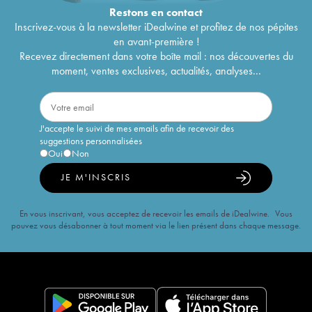
Restons en
contact
Inscrivez-vous à la newsletter iDealwine et profitez de nos pépites
en avant-première !
Recevez directement dans votre boîte mail : nos découvertes du
moment, ventes exclusives, actualités, analyses...
J'accepte le suivi de mes emails afin de recevoir des
suggestions personnalisées
Oui
Non
JE M'INSCRIS
En vous inscrivant, vous acceptez de recevoir les emails de iDealwine. Vous
pouvez vous désabonner à tout moment via le lien présent dans chaque message.