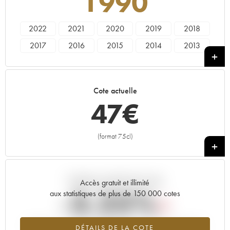
1990
2022
2021
2020
2019
2018
2017
2016
2015
2014
2013
2012
2011
2010
2009
2008
2007
2006
2005
2004
2003
Cote actuelle
2002
2001
2000
1999
1998
47
€
1997
1996
1992
1990
1989
1988
1987
(format 75cl)
+
Tendance actuelle de la cote
Accès gratuit et illimité
-3.25%
aux statistiques de plus de 150 000 cotes
Tendance à la baisse du millésime 1990 en 2026 par rapport à
DÉTAILS DE LA COTE