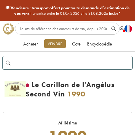
🚚
Vendeurs :
transport offert pour toute demande d’estimation de
vos vins
transmise entre le 01.07.2026 et le 31.08.2026 inclus*
Acheter
Cote
Encyclopédie
VENDRE
Le Carillon de l'Angélus
Second Vin
1990
Millésime