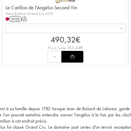
Le Carillon de l'Angélus Second Vin
Saint-Émilion Grand Cru AOC
2025
T
490,32
€
163,44
€
Prix à l'unité
nt à sa famille depuis 1782 lorsque Jean de Boüard de Laforest, garde
e l'on pouvait autrefois entendre sonner l'angélus à la fois par les cloc
ilion à cet endroit précis.
s fut classé Grand Cru. Le domaine jouit certes d'un terroir exceptio