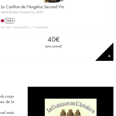
Le Carillon de l'Angélus Second Vin
Saint-Émilion Grand Cru AOC
1989
Lot de 1 bouteille | 1 enchère
40
€
(
prix actuel
)
✕
 du corps
hes de la
nnel mais