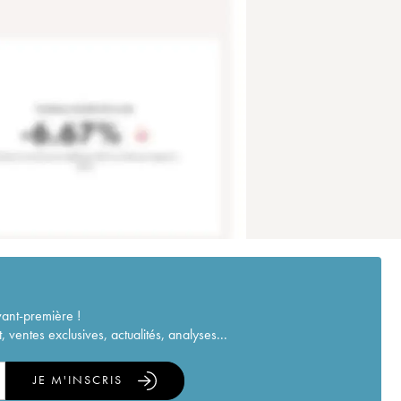
vant-première !
ventes exclusives, actualités, analyses...
JE M'INSCRIS