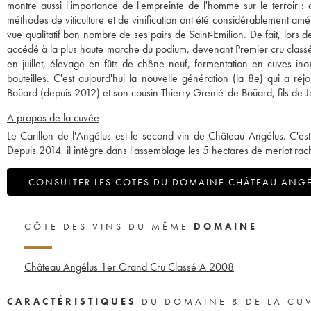
montre aussi l'importance de l'empreinte de l'homme sur le terroir : a
méthodes de viticulture et de vinification ont été considérablement amé
vue qualitatif bon nombre de ses pairs de Saint-Emilion. De fait, lors 
accédé à la plus haute marche du podium, devenant Premier cru class
en juillet, élevage en fûts de chêne neuf, fermentation en cuves in
bouteilles. C'est aujourd'hui la nouvelle génération (la 8e) qui a re
Boüard (depuis 2012) et son cousin Thierry Grenié-de Boüard, fils de
A propos de la cuvée
Le Carillon de l'Angélus est le second vin de Château Angélus. C'est
Depuis 2014, il intègre dans l'assemblage les 5 hectares de merlot rac
CONSULTER LES COTES DU DOMAINE CHÂTEAU ANG
CÔTE DES VINS DU MÊME
DOMAINE
Château Angélus 1er Grand Cru Classé A
2008
CARACTÉRISTIQUES
DU DOMAINE & DE LA CU