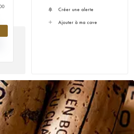
000
Créer une alerte
Ajouter à ma cave
%
IX
08