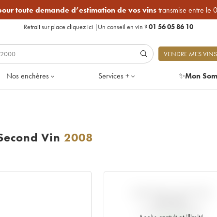
 pour toute demande d’estimation de vos vins
transmise entre le 
Retrait sur place
cliquez ici
|
Un conseil en vin ?
01 56 05 86 10
VENDRE MES VINS
Nos enchères
Services +
✨
Mon Som
 Second Vin
2008
VARIATION COTE PAR
RAPPORT
AU PRIX PRIMEUR