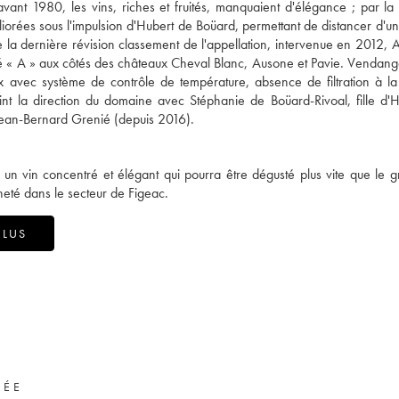
vant 1980, les vins, riches et fruités, manquaient d'élégance ; par la s
liorées sous l'impulsion d'Hubert de Boüard, permettant de distancer d'un
de la dernière révision classement de l'appellation, intervenue en 2012, 
é « A » aux côtés des châteaux Cheval Blanc, Ausone et Pavie. Vendang
ox avec système de contrôle de température, absence de filtration à l
joint la direction du domaine avec Stéphanie de Boüard-Rivoal, fille d'
 Jean-Bernard Grenié (depuis 2016).
 un vin concentré et élégant qui pourra être dégusté plus vite que le g
heté dans le secteur de Figeac.
ÉLUS
VÉE