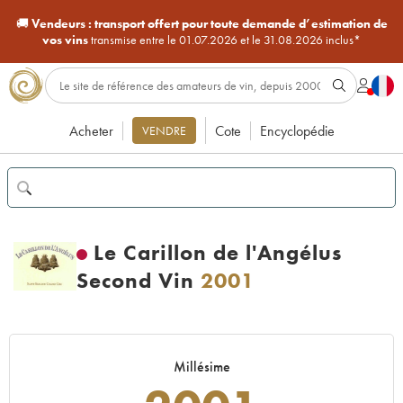
🚚
Vendeurs :
transport offert pour toute demande d’estimation de
vos vins
transmise entre le 01.07.2026 et le 31.08.2026 inclus*
Acheter
Cote
Encyclopédie
VENDRE
Le Carillon de l'Angélus
Second Vin
2001
Millésime