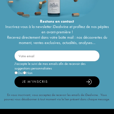
Restons en
contact
Inscrivez-vous à la newsletter iDealwine et profitez de nos pépites
en avant-première !
Recevez directement dans votre boîte mail : nos découvertes du
moment, ventes exclusives, actualités, analyses...
J'accepte le suivi de mes emails afin de recevoir des
suggestions personnalisées
Oui
Non
JE M'INSCRIS
En vous inscrivant, vous acceptez de recevoir les emails de iDealwine. Vous
pouvez vous désabonner à tout moment via le lien présent dans chaque message.