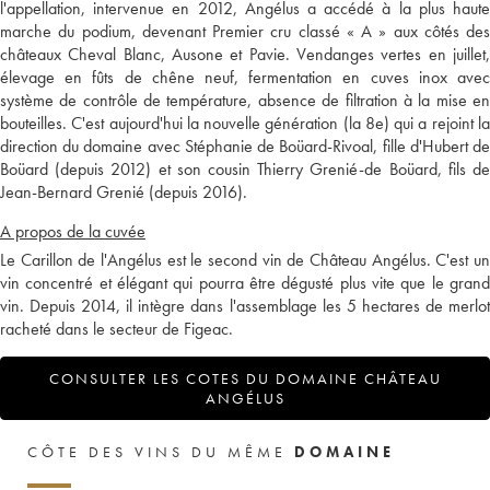
l'appellation, intervenue en 2012, Angélus a accédé à la plus haute
marche du podium, devenant Premier cru classé « A » aux côtés des
châteaux Cheval Blanc, Ausone et Pavie. Vendanges vertes en juillet,
élevage en fûts de chêne neuf, fermentation en cuves inox avec
système de contrôle de température, absence de filtration à la mise en
bouteilles. C'est aujourd'hui la nouvelle génération (la 8e) qui a rejoint la
direction du domaine avec Stéphanie de Boüard-Rivoal, fille d'Hubert de
Boüard (depuis 2012) et son cousin Thierry Grenié-de Boüard, fils de
Jean-Bernard Grenié (depuis 2016).
A propos de la cuvée
Le Carillon de l'Angélus est le second vin de Château Angélus. C'est un
vin concentré et élégant qui pourra être dégusté plus vite que le grand
vin. Depuis 2014, il intègre dans l'assemblage les 5 hectares de merlot
racheté dans le secteur de Figeac.
CONSULTER LES COTES DU DOMAINE CHÂTEAU
ANGÉLUS
CÔTE DES VINS DU MÊME
DOMAINE