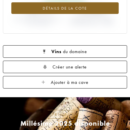
+65.7%
-22.86%
DÉTAILS DE LA COTE
VARIATION COTE ACTUELLE /
VARIATION PRIX PRIMEUR
PRIX PRIMEUR
MILLÉSIME 2001 / 2000
Vins
du domaine
Créer une alerte
Ajouter à ma cave
PRIMEURS
Millésime 2025 disponible