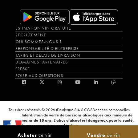
ESTIMATION VIN GRATUITE
RECRUTEMENT
QUI SOMMES-NOUS ?
RESPONSABILITÉ D'ENTREPRISE
TARIFS ET DÉLAIS DE LIVRAISON
DOMAINES PARTENAIRES
PRESSE
FOIRE AUX QUESTIONS
Tous droits réservés © 2026 iDealwine S.A.S.
CGS
Données personnelles
Interdiction de vente de boissons alcooliques aux mineurs de
moins de 18 ans. L'abus d'alcool est dangereux pour la santé,
à consommer avec modération.
La preuve de majorité de l'acheteur est exigée au moment de la vente en
Acheter
ce vin
Vendre
ce vin
ligne. CODE DE LA SANTÉ PUBLIQUE, ART.L.3342-1 et L.3353-3