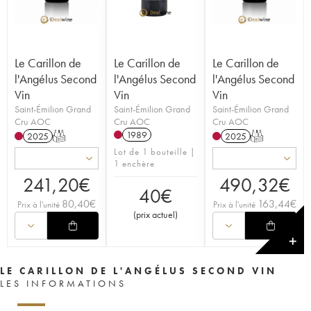
Le Carillon de
Le Carillon de
Le Carillon de
l'Angélus Second
l'Angélus Second
l'Angélus Second
Vin
Vin
Vin
Saint-Émilion Grand
Saint-Émilion Grand
Saint-Émilion Grand
Cru AOC
Cru AOC
Cru AOC
1989
2025
T
2025
T
Lot de 1 bouteille |
1 enchère
241,20
€
490,32
€
40
€
80,40
€
163,44
€
Prix à l'unité
Prix à l'unité
(
prix actuel
)
✕
LE CARILLON DE L'ANGÉLUS SECOND VIN
LES INFORMATIONS