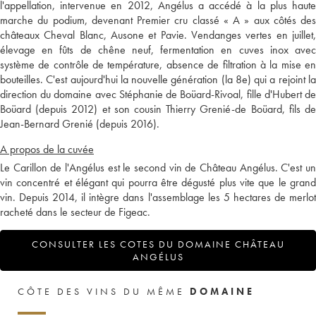
l'appellation, intervenue en 2012, Angélus a accédé à la plus haute
marche du podium, devenant Premier cru classé « A » aux côtés des
châteaux Cheval Blanc, Ausone et Pavie. Vendanges vertes en juillet,
élevage en fûts de chêne neuf, fermentation en cuves inox avec
système de contrôle de température, absence de filtration à la mise en
bouteilles. C'est aujourd'hui la nouvelle génération (la 8e) qui a rejoint la
direction du domaine avec Stéphanie de Boüard-Rivoal, fille d'Hubert de
Boüard (depuis 2012) et son cousin Thierry Grenié-de Boüard, fils de
Jean-Bernard Grenié (depuis 2016).
A propos de la cuvée
Le Carillon de l'Angélus est le second vin de Château Angélus. C'est un
vin concentré et élégant qui pourra être dégusté plus vite que le grand
vin. Depuis 2014, il intègre dans l'assemblage les 5 hectares de merlot
racheté dans le secteur de Figeac.
CONSULTER LES COTES DU DOMAINE CHÂTEAU
ANGÉLUS
CÔTE DES VINS DU MÊME
DOMAINE