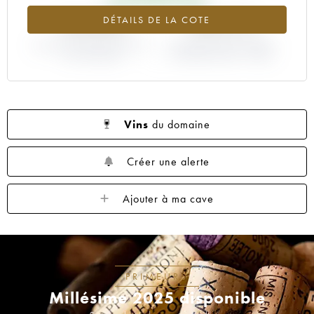
+34.85%
+28.57%
DÉTAILS DE LA COTE
VARIATION COTE ACTUELLE /
VARIATION PRIX PRIMEUR
PRIX PRIMEUR
MILLÉSIME 2003 / 2002
Vins
du domaine
Créer une alerte
Ajouter à ma cave
PRIMEURS
Millésime 2025 disponible