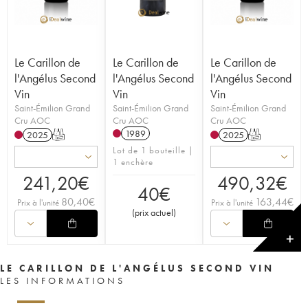
Le Carillon de
Le Carillon de
Le Carillon de
l'Angélus Second
l'Angélus Second
l'Angélus Second
Vin
Vin
Vin
Saint-Émilion Grand
Saint-Émilion Grand
Saint-Émilion Grand
Cru AOC
Cru AOC
Cru AOC
1989
2025
T
2025
T
Lot de 1 bouteille |
1 enchère
241,20
€
490,32
€
40
€
80,40
€
163,44
€
Prix à l'unité
Prix à l'unité
(
prix actuel
)
✕
LE CARILLON DE L'ANGÉLUS SECOND VIN
LES INFORMATIONS