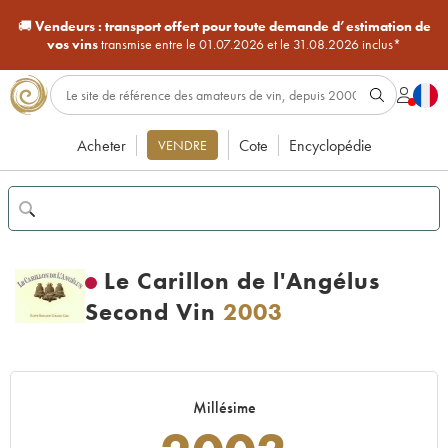
🚚
Vendeurs :
transport offert pour toute demande d’estimation de
vos vins
transmise entre le 01.07.2026 et le 31.08.2026 inclus*
Acheter
Cote
Encyclopédie
VENDRE
Le Carillon de l'Angélus
Second Vin
2003
Millésime