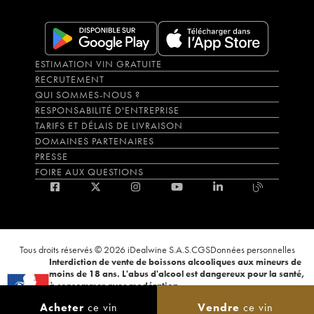
ESTIMATION VIN GRATUITE
RECRUTEMENT
QUI SOMMES-NOUS ?
RESPONSABILITÉ D'ENTREPRISE
TARIFS ET DÉLAIS DE LIVRAISON
DOMAINES PARTENAIRES
PRESSE
FOIRE AUX QUESTIONS
Tous droits réservés © 2026 iDealwine S.A.S.
CGS
Données personnelles
Interdiction de vente de boissons alcooliques aux mineurs de
moins de 18 ans. L'abus d'alcool est dangereux pour la santé,
à consommer avec modération.
La preuve de majorité de l'acheteur est exigée au moment de la vente en
Acheter
ce vin
Vendre
ce vin
ligne. CODE DE LA SANTÉ PUBLIQUE, ART.L.3342-1 et L.3353-3