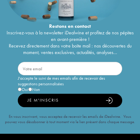
Restons en
contact
Inscrivez-vous à la newsletter iDealwine et profitez de nos pépites
en avant-première !
Recevez directement dans votre boîte mail : nos découvertes du
moment, ventes exclusives, actualités, analyses...
J'accepte le suivi de mes emails afin de recevoir des
suggestions personnalisées
Oui
Non
JE M'INSCRIS
En vous inscrivant, vous acceptez de recevoir les emails de iDealwine. Vous
pouvez vous désabonner à tout moment via le lien présent dans chaque message.