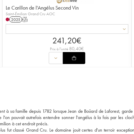
Le Carillon de l'Angélus Second Vin
Saint-Émilion Grand Cru AOC
2025
T
241,20
€
80,40
€
Prix à l'unité
nt à sa famille depuis 1782 lorsque Jean de Boüard de Laforest, garde
e l'on pouvait autrefois entendre sonner l'angélus à la fois par les cloc
ilion à cet endroit précis.
s fut classé Grand Cru. Le domaine jouit certes d'un terroir exceptio