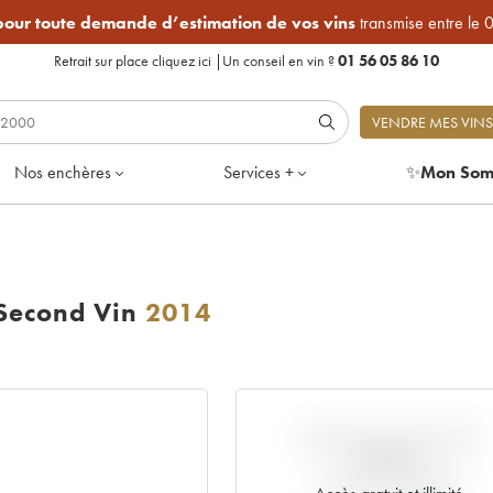
 pour toute demande d’estimation de vos vins
transmise entre le 
Retrait sur place
cliquez ici
|
Un conseil en vin ?
01 56 05 86 10
VENDRE MES VINS
Nos enchères
Services +
✨
Mon Som
 Second Vin
2014
VARIATION COTE PAR
RAPPORT
AU PRIX PRIMEUR