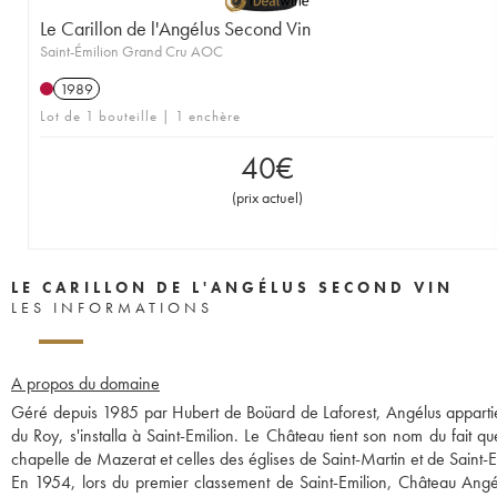
Le Carillon de l'Angélus Second Vin
Saint-Émilion Grand Cru AOC
1989
Lot de 1 bouteille | 1 enchère
40
€
(
prix actuel
)
LE CARILLON DE L'ANGÉLUS SECOND VIN
LES INFORMATIONS
A propos du domaine
Géré depuis 1985 par Hubert de Boüard de Laforest, Angélus appartie
du Roy, s'installa à Saint-Emilion. Le Château tient son nom du fait qu
chapelle de Mazerat et celles des églises de Saint-Martin et de Saint-Em
En 1954, lors du premier classement de Saint-Emilion, Château Angélu