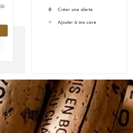
000
Créer une alerte
Ajouter à ma cave
%
IX
14