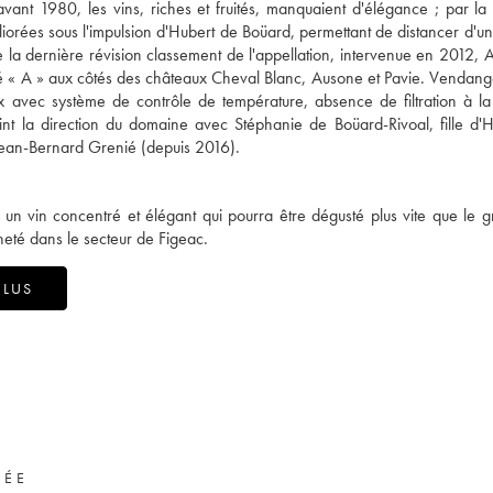
vant 1980, les vins, riches et fruités, manquaient d'élégance ; par la s
liorées sous l'impulsion d'Hubert de Boüard, permettant de distancer d'un
de la dernière révision classement de l'appellation, intervenue en 2012, 
é « A » aux côtés des châteaux Cheval Blanc, Ausone et Pavie. Vendang
ox avec système de contrôle de température, absence de filtration à l
joint la direction du domaine avec Stéphanie de Boüard-Rivoal, fille d'
 Jean-Bernard Grenié (depuis 2016).
 un vin concentré et élégant qui pourra être dégusté plus vite que le g
heté dans le secteur de Figeac.
ÉLUS
VÉE