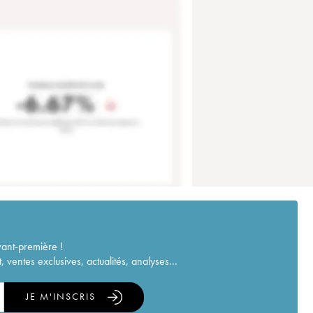
vant-première !
ventes exclusives, actualités, analyses...
JE M'INSCRIS