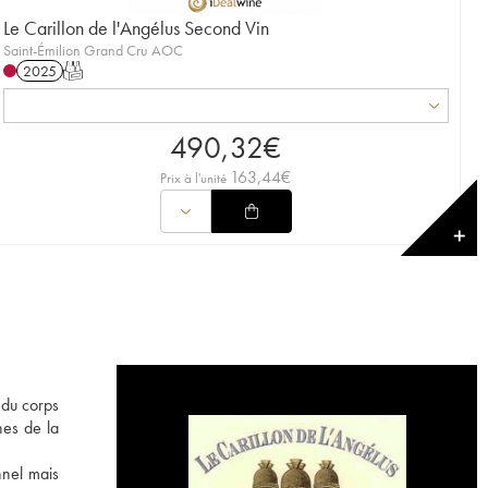
Le Carillon de l'Angélus Second Vin
Saint-Émilion Grand Cru AOC
2025
T
490,32
€
163,44
€
Prix à l'unité
✕
 du corps
hes de la
nnel mais