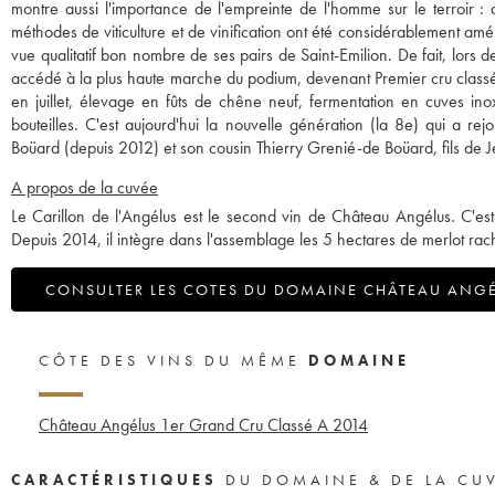
montre aussi l'importance de l'empreinte de l'homme sur le terroir : a
méthodes de viticulture et de vinification ont été considérablement amé
vue qualitatif bon nombre de ses pairs de Saint-Emilion. De fait, lors 
accédé à la plus haute marche du podium, devenant Premier cru class
en juillet, élevage en fûts de chêne neuf, fermentation en cuves in
bouteilles. C'est aujourd'hui la nouvelle génération (la 8e) qui a re
Boüard (depuis 2012) et son cousin Thierry Grenié-de Boüard, fils de
A propos de la cuvée
Le Carillon de l'Angélus est le second vin de Château Angélus. C'est
Depuis 2014, il intègre dans l'assemblage les 5 hectares de merlot rac
CONSULTER LES COTES DU DOMAINE CHÂTEAU ANG
CÔTE DES VINS DU MÊME
DOMAINE
Château Angélus 1er Grand Cru Classé A
2014
CARACTÉRISTIQUES
DU DOMAINE & DE LA CU