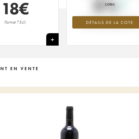
0%
18
€
cotes
Tendance à la hausse du millésime
(format 75cl)
DÉTAILS DE LA COTE
1975 en 2026 par rapport à 2025
+
NT EN VENTE