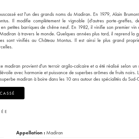
ouscassé est l'un des grands noms du Madiran. En 1979, Alain Brumont 
s. Il modifie complètement le vignoble (d'autres porte-greffes, de
ins en petites barriques de chêne neuf. En 1982, il vinifie son premier vi
 Madiran à travers le monde. Quelques années plus tard, il reprend la g
 sont vinifiés au Château Montus. Il est ainsi le plus grand propri
celles.
 madiran provient d'un terroir argilo-calcaire et a été réalisé selon u
dévoile avec harmonie et puissance de superbes arômes de fruits noirs. L
superbe madiran à boire dans les 10 ans autour des spécialités du Sud-
SCASSÉ
VÉE
Appellation :
Madiran