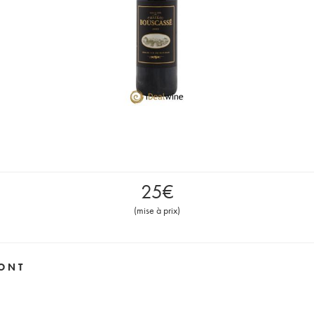
25
€
(
mise à prix
)
ONT