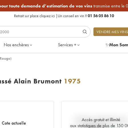
 pour toute demande d’estimation de vos vins
transmise entre le 
Retrait sur place
cliquez ici
|
Un conseil en vin ?
01 56 05 86 10
VENDRE MES VINS
Nos enchères
Services +
✨
Mon Som
(Rouge)
ssé Alain Brumont
1975
Accès gratuit et illimité
Tendance actuelle de la cote
Cote actuelle
aux statistiques de plus de 150 