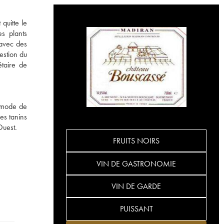
quitte le
s plants
n avec des
estion du
étaire de
n mode de
es tanins
Ouest.
FRUITS NOIRS
VIN DE GASTRONOMIE
VIN DE GARDE
PUISSANT