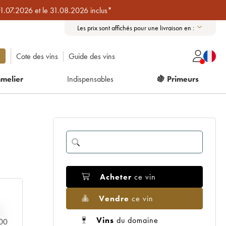
01.07.2026 et le 31.08.2026 inclus*
Les prix sont affichés pour une livraison en :
Cote des vins
Guide des vins
melier
Indispensables
🍇 Primeurs
Acheter
ce vin
Vendre
ce vin
Vins
du domaine
000