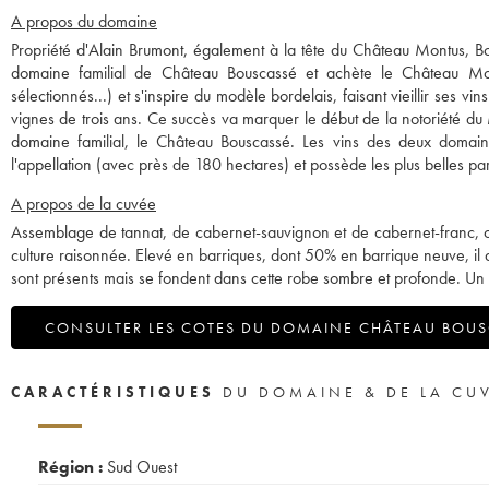
A propos du domaine
Propriété d'Alain Brumont, également à la tête du Château Montus, B
domaine familial de Château Bouscassé et achète le Château Montu
sélectionnés...) et s'inspire du modèle bordelais, faisant vieillir ses v
vignes de trois ans. Ce succès va marquer le début de la notoriété du
domaine familial, le Château Bouscassé. Les vins des deux domaines
l'appellation (avec près de 180 hectares) et possède les plus belles par
A propos de la cuvée
Assemblage de tannat, de cabernet-sauvignon et de cabernet-franc, ce
culture raisonnée. Elevé en barriques, dont 50% en barrique neuve, il 
sont présents mais se fondent dans cette robe sombre et profonde. Un 
CONSULTER LES COTES DU DOMAINE CHÂTEAU BOU
CARACTÉRISTIQUES
DU DOMAINE & DE LA CU
Région :
Sud Ouest