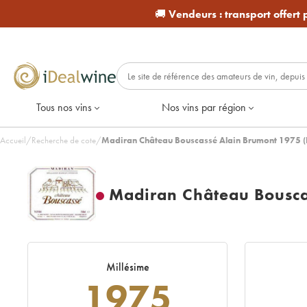
🚚
Vendeurs :
transport offert
Tous nos vins
Nos vins par région
Accueil
/
Recherche de cote
/
Madiran Château Bouscassé Alain Brumont 1975 
Madiran Château Bousca
Millésime
1975