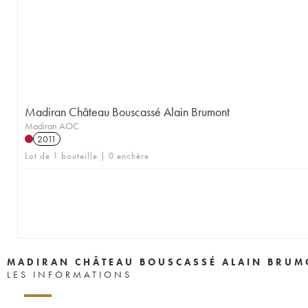
Madiran Château Bouscassé Alain Brumont
Madiran AOC
2011
Lot de 1 bouteille | 0 enchère
MADIRAN CHÂTEAU BOUSCASSÉ ALAIN BRUM
LES INFORMATIONS