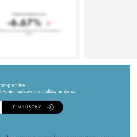
vant-première !
ventes exclusives, actualités, analyses...
JE M'INSCRIS
vous désabonner à tout moment via le lien présent dans chaque message.