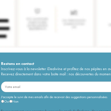
Restons en
contact
Inscrivez-vous à la newsletter iDealwine et profitez de nos pépites en a
Recevez directement dans votre boîte mail : nos découvertes du moment, 
J'accepte le suivi de mes emails afin de recevoir des suggestions personnalisées
Oui
Non
En vous inscrivant, vous acceptez de recevoir les emails de iDealwine. Vous pouvez 