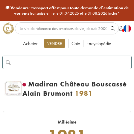
🚚
Vendeurs :
transport offert pour toute demande d’estimation de
vos vins
transmise entre le 01.07.2026 et le 31.08.2026 inclus*
Acheter
Cote
Encyclopédie
VENDRE
Madiran Château Bouscassé
Alain Brumont
1981
Millésime