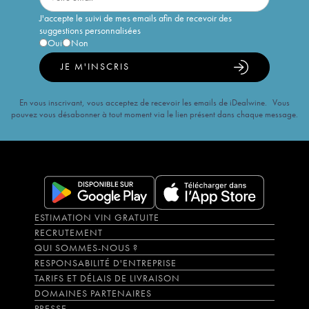
J'accepte le suivi de mes emails afin de recevoir des
suggestions personnalisées
Oui
Non
JE M'INSCRIS
En vous inscrivant, vous acceptez de recevoir les emails de iDealwine. Vous
pouvez vous désabonner à tout moment via le lien présent dans chaque message.
ESTIMATION VIN GRATUITE
RECRUTEMENT
QUI SOMMES-NOUS ?
RESPONSABILITÉ D'ENTREPRISE
TARIFS ET DÉLAIS DE LIVRAISON
DOMAINES PARTENAIRES
PRESSE