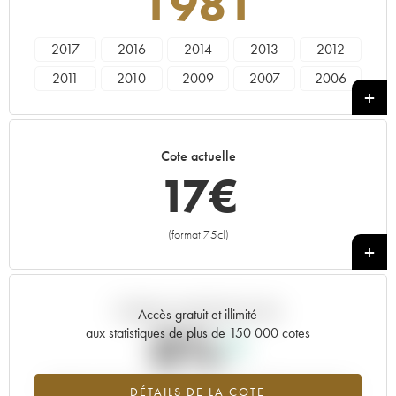
1981
2017
2016
2014
2013
2012
2011
2010
2009
2007
2006
2005
2004
2003
2002
2001
2000
1999
1998
1997
1996
Cote actuelle
1995
1994
1993
1991
1990
17
€
1989
1988
1985
1981
1980
1975
1972
(format 75cl)
+
Tendance actuelle de la cote
Accès gratuit et illimité
0%
aux statistiques de plus de 150 000 cotes
Tendance à la hausse du millésime 1981 en 2026 par rapport à
DÉTAILS DE LA COTE