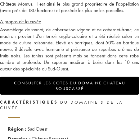
Château Montus. Il est ainsi le plus grand propriétaire de l'appellation
(avec près de 180 hectares) et possède les plus belles parcelles.
A propos de la cuvée
Assemblage de tannat, de cabernet-sauvignon et de cabernet-franc, ce
madiran provient d'un terroir argilo-calcaire et a été réalisé selon un
mode de culture raisonnée. Elevé en barriques, dont 50% en barrique
neuve, il dévoile avec harmonie et puissance de superbes arômes de
fruits noirs. Les tanins sont présents mais se fondent dans cette robe
sombre et profonde. Un superbe madiran à boire dans les 10 ans
autour des spécialités du Sud-Ouest.
CONSULTER LES COTES DU DOMAINE CHÂTEAU
BOUSCASSÉ
CARACTÉRISTIQUES
DU DOMAINE & DE LA
CUVÉE
Région :
Sud Ouest
Domaine :
Château Bouscassé