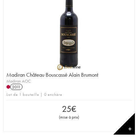
Madiran Château Bouscassé Alain Brumont
Madiran AOC
2011
Lot de 1 bouteille | 0 enchère
25
€
(
mise à prix
)
✕