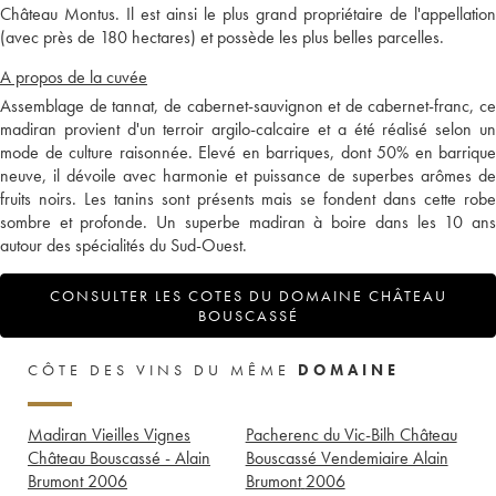
Château Montus. Il est ainsi le plus grand propriétaire de l'appellation
(avec près de 180 hectares) et possède les plus belles parcelles.
A propos de la cuvée
Assemblage de tannat, de cabernet-sauvignon et de cabernet-franc, ce
madiran provient d'un terroir argilo-calcaire et a été réalisé selon un
mode de culture raisonnée. Elevé en barriques, dont 50% en barrique
neuve, il dévoile avec harmonie et puissance de superbes arômes de
fruits noirs. Les tanins sont présents mais se fondent dans cette robe
sombre et profonde. Un superbe madiran à boire dans les 10 ans
autour des spécialités du Sud-Ouest.
CONSULTER LES COTES DU DOMAINE CHÂTEAU
BOUSCASSÉ
CÔTE DES VINS DU MÊME
DOMAINE
Madiran Vieilles Vignes
Pacherenc du Vic-Bilh Château
Château Bouscassé - Alain
Bouscassé Vendemiaire Alain
Brumont
2006
Brumont
2006