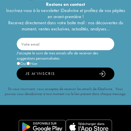
Restons en
contact
Inscrivez-vous à la newsletter iDealwine et profitez de nos pépites
en avant-première !
Recevez directement dans votre boîte mail : nos découvertes du
moment, ventes exclusives, actualités, analyses...
J'accepte le suivi de mes emails afin de recevoir des
suggestions personnalisées
Oui
Non
JE M'INSCRIS
En vous inscrivant, vous acceptez de recevoir les emails de iDealwine. Vous
pouvez vous désabonner à tout moment via le lien présent dans chaque message.