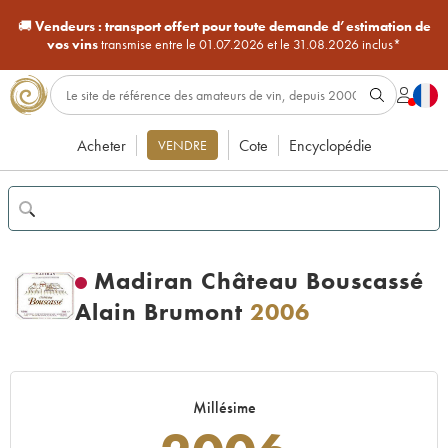
🚚
Vendeurs :
transport offert pour toute demande d’estimation de
vos vins
transmise entre le 01.07.2026 et le 31.08.2026 inclus*
Acheter
Cote
Encyclopédie
VENDRE
Madiran Château Bouscassé
Alain Brumont
2006
Millésime