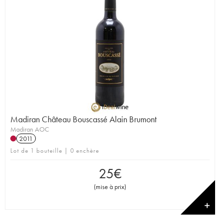
Madiran Château Bouscassé Alain Brumont
Madiran AOC
2011
Lot de 1 bouteille | 0 enchère
25
€
(
mise à prix
)
✕