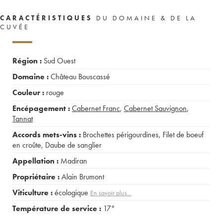
CARACTÉRISTIQUES
DU DOMAINE & DE LA
CUVÉE
Région :
Sud Ouest
Domaine :
Château Bouscassé
Couleur :
rouge
Encépagement :
Cabernet Franc
,
Cabernet Sauvignon
,
Tannat
Accords mets-vins :
Brochettes périgourdines
,
Filet de boeuf
en croûte
,
Daube de sanglier
Appellation :
Madiran
Propriétaire :
Alain Brumont
Viticulture :
écologique
En savoir plus...
Température de service :
17°