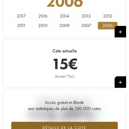
2006
2017
2016
2014
2013
2012
2011
2010
2009
2007
2006
2005
2004
2003
2002
2001
2000
1999
1998
1997
1996
Cote actuelle
1995
1994
1993
1991
1990
15
€
1989
1988
1985
1981
1980
1975
1972
(format 75cl)
+
Tendance actuelle de la cote
Accès gratuit et illimité
+13.29%
aux statistiques de plus de 150 000 cotes
Tendance à la hausse du millésime 2006 en 2026 par rapport à
DÉTAILS DE LA COTE