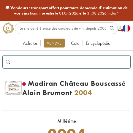
🚚
Vendeurs :
transport offert pour toute demande d’estimation de
vos vins
transmise entre le 01.07.2026 et le 31.08.2026 inclus*
Acheter
Cote
Encyclopédie
VENDRE
Madiran Château Bouscassé
Alain Brumont
2004
Millésime