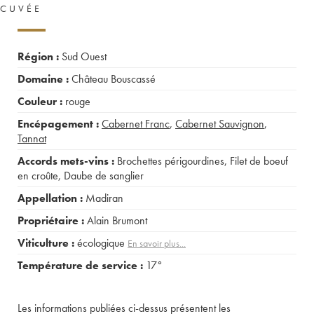
CUVÉE
Région :
Sud Ouest
Domaine :
Château Bouscassé
Couleur :
rouge
Encépagement :
Cabernet Franc
,
Cabernet Sauvignon
,
Tannat
Accords mets-vins :
Brochettes périgourdines
,
Filet de boeuf
en croûte
,
Daube de sanglier
Appellation :
Madiran
Propriétaire :
Alain Brumont
Viticulture :
écologique
En savoir plus...
Température de service :
17°
Les informations publiées ci-dessus présentent les