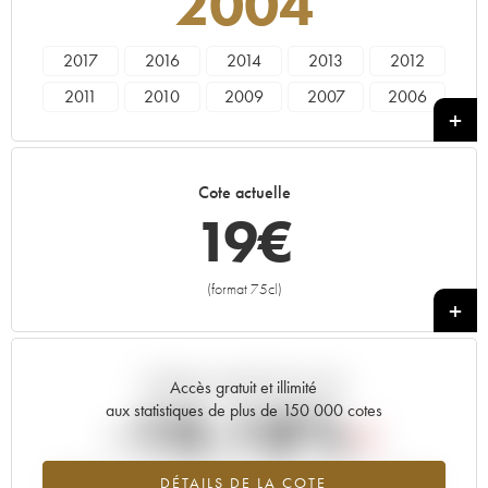
2004
2017
2016
2014
2013
2012
2011
2010
2009
2007
2006
2005
2004
2003
2002
2001
2000
1999
1998
1997
1996
Cote actuelle
1995
1994
1993
1991
1990
19
€
1989
1988
1985
1981
1980
1975
1972
(format 75cl)
+
Tendance actuelle de la cote
Accès gratuit et illimité
-10.18%
aux statistiques de plus de 150 000 cotes
Tendance à la baisse du millésime 2004 en 2026 par rapport à
DÉTAILS DE LA COTE