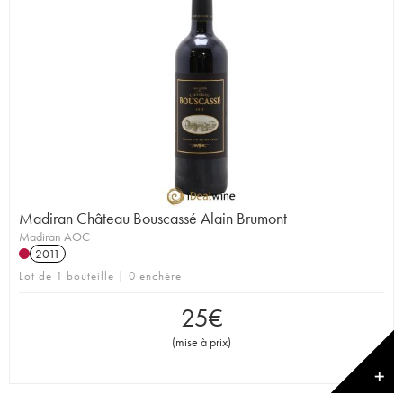
Madiran Château Bouscassé Alain Brumont
Madiran AOC
2011
Lot de 1 bouteille | 0 enchère
25
€
(
mise à prix
)
✕