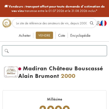
🚚
Vendeurs :
transport offert pour toute demande d’estimation de
vos vins
transmise entre le 01.07.2026 et le 31.08.2026 inclus*
Acheter
Cote
Encyclopédie
VENDRE
Madiran Château Bouscassé
Alain Brumont
2000
Millésime