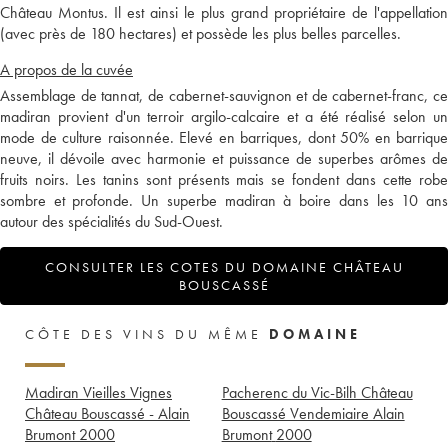
Château Montus. Il est ainsi le plus grand propriétaire de l'appellation
(avec près de 180 hectares) et possède les plus belles parcelles.
A propos de la cuvée
Assemblage de tannat, de cabernet-sauvignon et de cabernet-franc, ce
madiran provient d'un terroir argilo-calcaire et a été réalisé selon un
mode de culture raisonnée. Elevé en barriques, dont 50% en barrique
neuve, il dévoile avec harmonie et puissance de superbes arômes de
fruits noirs. Les tanins sont présents mais se fondent dans cette robe
sombre et profonde. Un superbe madiran à boire dans les 10 ans
autour des spécialités du Sud-Ouest.
CONSULTER LES COTES DU DOMAINE CHÂTEAU
BOUSCASSÉ
CÔTE DES VINS DU MÊME
DOMAINE
Madiran Vieilles Vignes
Pacherenc du Vic-Bilh Château
Château Bouscassé - Alain
Bouscassé Vendemiaire Alain
Brumont
2000
Brumont
2000