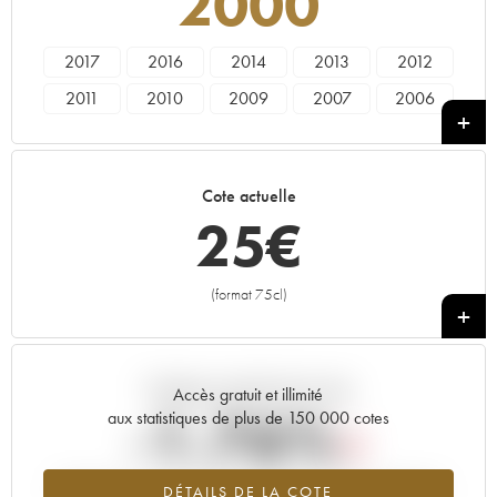
2000
2017
2016
2014
2013
2012
2011
2010
2009
2007
2006
2005
2004
2003
2002
2001
2000
1999
1998
1997
1996
Cote actuelle
1995
1994
1993
1991
1990
25
€
1989
1988
1985
1981
1980
1975
1972
(format 75cl)
+
Tendance actuelle de la cote
Accès gratuit et illimité
-1.76%
aux statistiques de plus de 150 000 cotes
Tendance à la baisse du millésime 2000 en 2026 par rapport à
DÉTAILS DE LA COTE