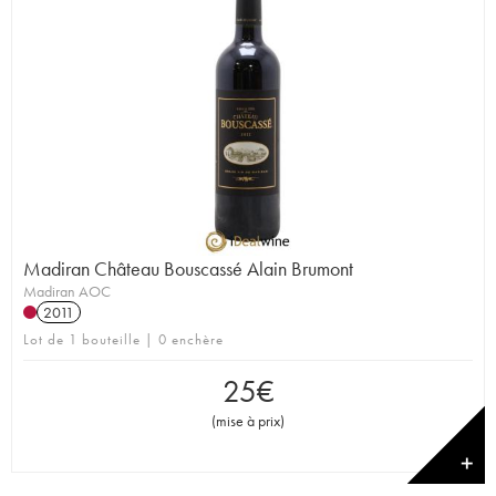
Madiran Château Bouscassé Alain Brumont
Madiran AOC
2011
Lot de 1 bouteille | 0 enchère
25
€
(
mise à prix
)
✕