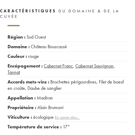
CARACTÉRISTIQUES
DU DOMAINE & DE LA
CUVÉE
Région :
Sud Ouest
Domaine :
Château Bouscassé
Couleur :
rouge
Encépagement :
Cabernet Franc
,
Cabernet Sauvignon
,
Tannat
Accords mets-vins :
Brochettes périgourdines
,
Filet de boeuf
en croûte
,
Daube de sanglier
Appellation :
Madiran
Propriétaire :
Alain Brumont
Viticulture :
écologique
En savoir plus...
Température de service :
17°