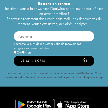
Restons en
contact
Inscrivez-vous à la newsletter iDealwine et profitez de nos pépites
en avant-première !
Recevez directement dans votre boîte mail : nos découvertes du
moment, ventes exclusives, actualités, analyses...
J'accepte le suivi de mes emails afin de recevoir des
suggestions personnalisées
Oui
Non
JE M'INSCRIS
En vous inscrivant, vous acceptez de recevoir les emails de iDealwine. Vous
pouvez vous désabonner à tout moment via le lien présent dans chaque message.