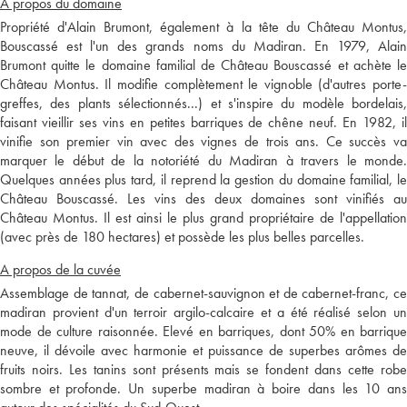
A propos du domaine
Propriété d'Alain Brumont, également à la tête du Château Montus,
Bouscassé est l'un des grands noms du Madiran. En 1979, Alain
Brumont quitte le domaine familial de Château Bouscassé et achète le
Château Montus. Il modifie complètement le vignoble (d'autres porte-
greffes, des plants sélectionnés...) et s'inspire du modèle bordelais,
faisant vieillir ses vins en petites barriques de chêne neuf. En 1982, il
vinifie son premier vin avec des vignes de trois ans. Ce succès va
marquer le début de la notoriété du Madiran à travers le monde.
Quelques années plus tard, il reprend la gestion du domaine familial, le
Château Bouscassé. Les vins des deux domaines sont vinifiés au
Château Montus. Il est ainsi le plus grand propriétaire de l'appellation
(avec près de 180 hectares) et possède les plus belles parcelles.
A propos de la cuvée
Assemblage de tannat, de cabernet-sauvignon et de cabernet-franc, ce
madiran provient d'un terroir argilo-calcaire et a été réalisé selon un
mode de culture raisonnée. Elevé en barriques, dont 50% en barrique
neuve, il dévoile avec harmonie et puissance de superbes arômes de
fruits noirs. Les tanins sont présents mais se fondent dans cette robe
sombre et profonde. Un superbe madiran à boire dans les 10 ans