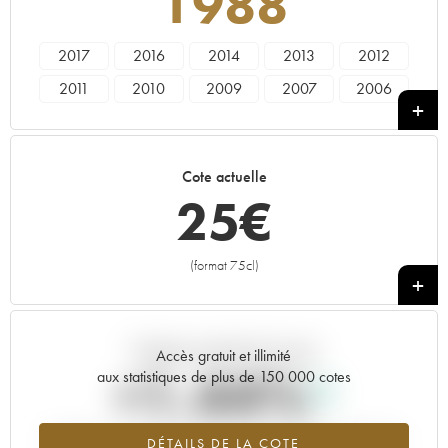
1988
2017
2016
2014
2013
2012
2011
2010
2009
2007
2006
2005
2004
2003
2002
2001
2000
1999
1998
1997
1996
Cote actuelle
1995
1994
1993
1991
1990
25
€
1989
1988
1985
1981
1980
1975
1972
(format 75cl)
+
Tendance actuelle de la cote
Accès gratuit et illimité
+1.44%
aux statistiques de plus de 150 000 cotes
Tendance à la hausse du millésime 1988 en 2026 par rapport à
DÉTAILS DE LA COTE