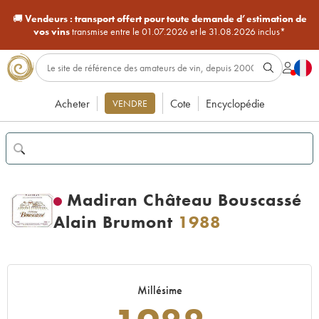
🚚
Vendeurs :
transport offert pour toute demande d’estimation de
vos vins
transmise entre le 01.07.2026 et le 31.08.2026 inclus*
Acheter
Cote
Encyclopédie
VENDRE
Madiran Château Bouscassé
Alain Brumont
1988
Millésime