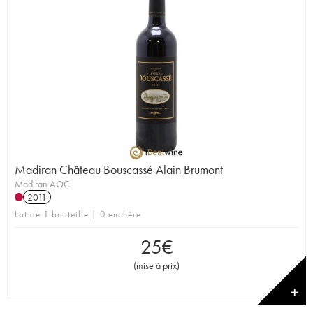
Madiran Château Bouscassé Alain Brumont
Madiran AOC
2011
Lot de 1 bouteille | 0 enchère
25
€
(
mise à prix
)
✕