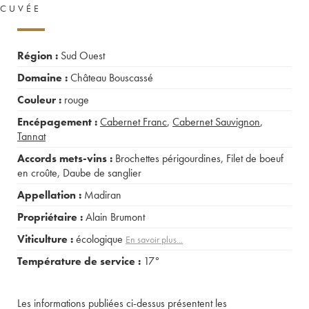
CUVÉE
Région :
Sud Ouest
Domaine :
Château Bouscassé
Couleur :
rouge
Encépagement :
Cabernet Franc
,
Cabernet Sauvignon
,
Tannat
Accords mets-vins :
Brochettes périgourdines
,
Filet de boeuf
en croûte
,
Daube de sanglier
Appellation :
Madiran
Propriétaire :
Alain Brumont
Viticulture :
écologique
En savoir plus...
Température de service :
17°
Les informations publiées ci-dessus présentent les