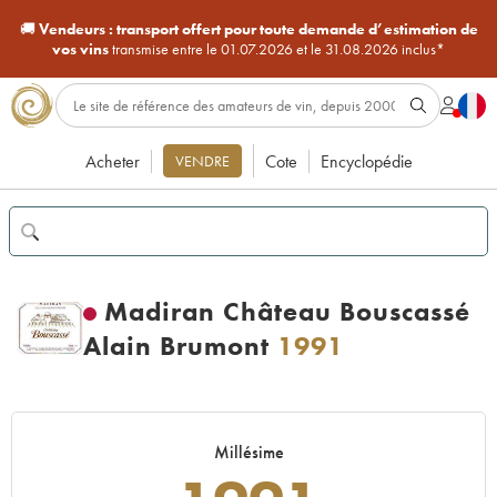
🚚
Vendeurs :
transport offert pour toute demande d’estimation de
vos vins
transmise entre le 01.07.2026 et le 31.08.2026 inclus*
Acheter
Cote
Encyclopédie
VENDRE
Madiran Château Bouscassé
Alain Brumont
1991
Millésime