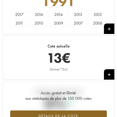
1991
2017
2016
2014
2013
2012
2011
2010
2009
2007
2006
2005
2004
2003
2002
2001
2000
1999
1998
1997
1996
Cote actuelle
1995
1994
1993
1991
1990
13
€
1989
1988
1985
1981
1980
1975
1972
(format 75cl)
+
Tendance actuelle de la cote
Accès gratuit et illimité
0%
aux statistiques de plus de 150 000 cotes
Tendance à la hausse du millésime 1991 en 2026 par rapport à
DÉTAILS DE LA COTE