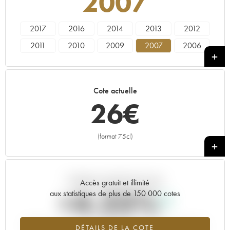
2007
2017
2016
2014
2013
2012
2011
2010
2009
2007
2006
2005
2004
2003
2002
2001
2000
1999
1998
1997
1996
Cote actuelle
1995
1994
1993
1991
1990
26
€
1989
1988
1985
1981
1980
1975
1972
(format 75cl)
+
Tendance actuelle de la cote
Accès gratuit et illimité
+4.23%
aux statistiques de plus de 150 000 cotes
Tendance à la hausse du millésime 2007 en 2026 par rapport à
DÉTAILS DE LA COTE