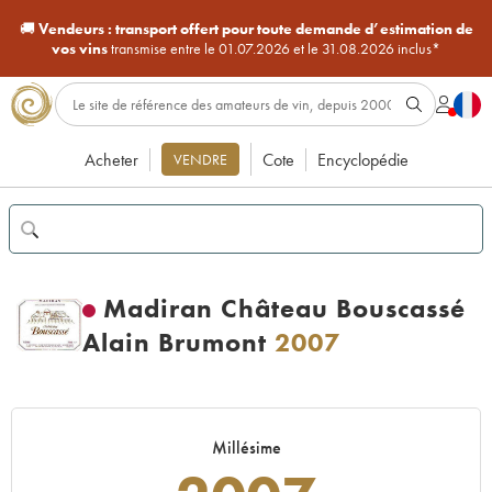
🚚
Vendeurs :
transport offert pour toute demande d’estimation de
vos vins
transmise entre le 01.07.2026 et le 31.08.2026 inclus*
Acheter
Cote
Encyclopédie
VENDRE
Madiran Château Bouscassé
Alain Brumont
2007
Millésime