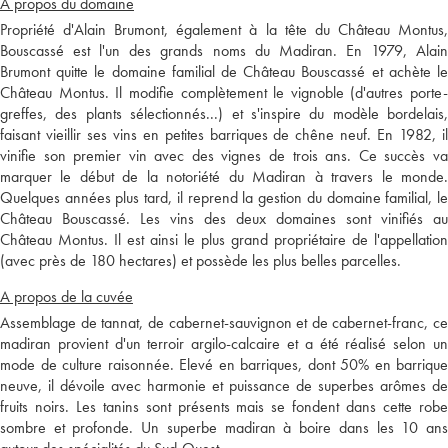
A propos du domaine
Propriété d'Alain Brumont, également à la tête du Château Montus,
Bouscassé est l'un des grands noms du Madiran. En 1979, Alain
Brumont quitte le domaine familial de Château Bouscassé et achète le
Château Montus. Il modifie complètement le vignoble (d'autres porte-
greffes, des plants sélectionnés...) et s'inspire du modèle bordelais,
faisant vieillir ses vins en petites barriques de chêne neuf. En 1982, il
vinifie son premier vin avec des vignes de trois ans. Ce succès va
marquer le début de la notoriété du Madiran à travers le monde.
Quelques années plus tard, il reprend la gestion du domaine familial, le
Château Bouscassé. Les vins des deux domaines sont vinifiés au
Château Montus. Il est ainsi le plus grand propriétaire de l'appellation
(avec près de 180 hectares) et possède les plus belles parcelles.
A propos de la cuvée
Assemblage de tannat, de cabernet-sauvignon et de cabernet-franc, ce
madiran provient d'un terroir argilo-calcaire et a été réalisé selon un
mode de culture raisonnée. Elevé en barriques, dont 50% en barrique
neuve, il dévoile avec harmonie et puissance de superbes arômes de
fruits noirs. Les tanins sont présents mais se fondent dans cette robe
sombre et profonde. Un superbe madiran à boire dans les 10 ans