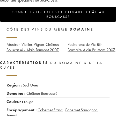
autour des spécialités du Sud-Ouest.
CONSULTER LES COTES DU DOMAINE CHÂTEAU
BOUSCASSÉ
CÔTE DES VINS DU MÊME
DOMAINE
Madiran Vieilles Vignes Château
Pacherenc du Vic-Bilh
Bouscassé - Alain Brumont
2007
Brumaire Alain Brumont
2007
CARACTÉRISTIQUES
DU DOMAINE & DE LA
CUVÉE
Région :
Sud Ouest
Domaine :
Château Bouscassé
Couleur :
rouge
Encépagement :
Cabernet Franc
,
Cabernet Sauvignon
,
Tannat