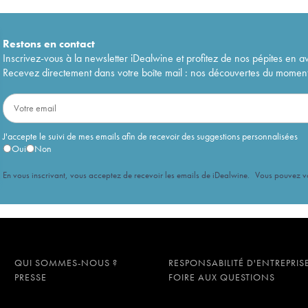
Restons en
contact
Inscrivez-vous à la newsletter iDealwine et profitez de nos pépites en a
Recevez directement dans votre boîte mail : nos découvertes du moment, 
J'accepte le suivi de mes emails afin de recevoir des suggestions personnalisées
Oui
Non
En vous inscrivant, vous acceptez de recevoir les emails de iDealwine. Vous pouvez 
QUI SOMMES-NOUS ?
RESPONSABILITÉ D'ENTREPRIS
PRESSE
FOIRE AUX QUESTIONS