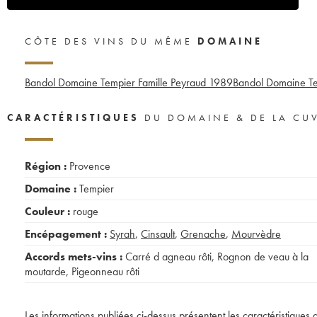
CÔTE DES VINS DU MÊME
DOMAINE
Bandol Domaine Tempier Famille Peyraud
1989
Bandol Domaine Te
CARACTÉRISTIQUES
DU DOMAINE & DE LA CU
Région :
Provence
Domaine :
Tempier
Couleur :
rouge
Encépagement :
Syrah
,
Cinsault
,
Grenache
,
Mourvèdre
Accords mets-vins :
Carré d agneau rôti
,
Rognon de veau à la
moutarde
,
Pigeonneau rôti
Les informations publiées ci-dessus présentent les caractéristiques 