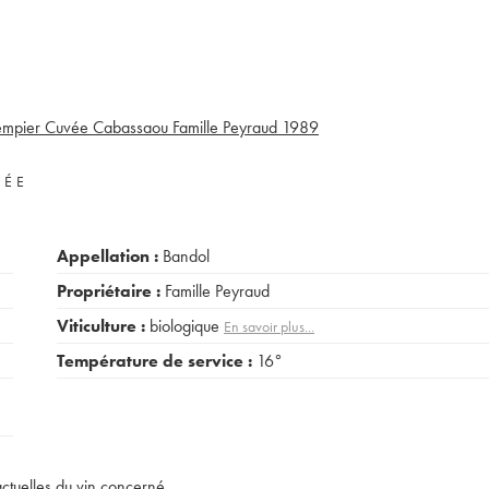
mpier Cuvée Cabassaou Famille Peyraud
1989
VÉE
Appellation :
Bandol
Propriétaire :
Famille Peyraud
Viticulture :
biologique
En savoir plus...
Température de service :
16°
actuelles du vin concerné.