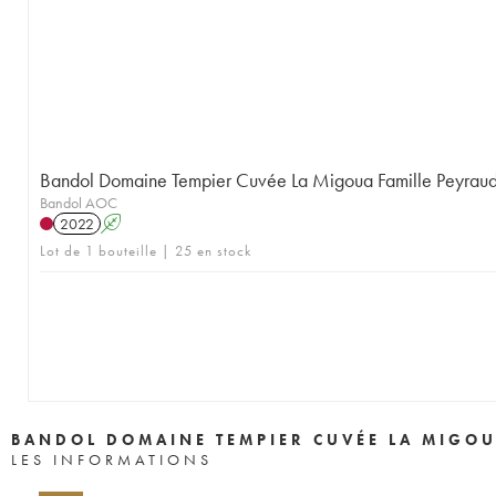
Bandol Domaine Tempier Cuvée La Migoua Famille Peyrau
Bandol AOC
2022
A
Lot de 1 bouteille | 25 en stock
BANDOL DOMAINE TEMPIER CUVÉE LA MIGOU
LES INFORMATIONS