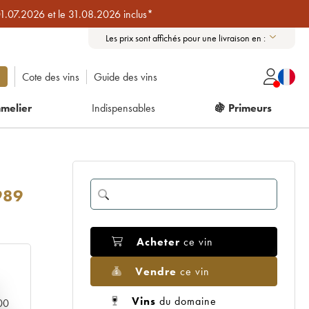
01.07.2026 et le 31.08.2026 inclus*
Les prix sont affichés pour une livraison en :
Cote des vins
Guide des vins
melier
Indispensables
🍇 Primeurs
989
Acheter
ce vin
Vendre
ce vin
Vins
du domaine
000