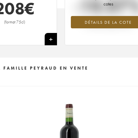
-10.07
208
€
cotes
Tendance à la baisse du millésime 1
(format 75cl)
DÉTAILS DE LA COTE
en 2026 par rapport à 2025
+
 FAMILLE PEYRAUD EN VENTE