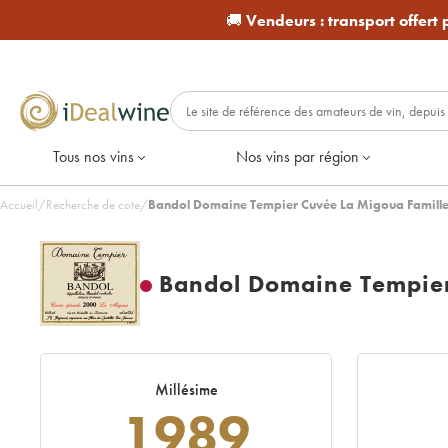
🚚
Vendeurs :
transport offert
Tous nos vins
Nos vins par région
Accueil
/
Recherche de cote
/
Bandol Domaine Tempier Cuvée La Migoua Famill
Bandol Domaine Tempier
Millésime
1989