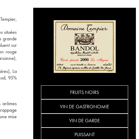
 Tempier,
s situées
ne grande
luent sur
en rouge
arsanne).
ires), La
 sud, 95%
FRUITS NOIRS
es arômes
VIN DE GASTRONOMIE
égrappage
'une mise
VIN DE GARDE
PUISSANT