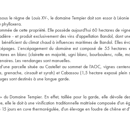
à sous le règne de Louis XV-, le domaine Tempier doit son essor à Léonie
u phylloxera.
nommée de cette propriété. Elle possède aujourd'hui 60 hectares de vigne
Cadière - et produit exclusivement des vins d'appellation Bandol, dont u
s bénéficient du climat chaud à influences maritimes de Bandol. Elles évo
 des cépages. L’encépagement du domaine est composé de 55 hectares 
tares en blanc (clairette en majorité, ugni blanc, bourboulenc, rolle, m
enaires. Les vendanges sont manuelles.
d’une parcelle située au Castellet au sommet de l’AOC, vignes centena
, grenache, cinsault et syrah) et Cabassou (1,5 hectare exposé plein
rouges sont destinés à une longue garde.
 » du Domaine Tempier. En effet, taillée pour la garde, elle dévoile d
re, elle le doit à une vinification traditionnelle maîtrisée composée d'un 
n de 15 jours en cuve thermorégulée, d'un élevage en foudre de chêne et d