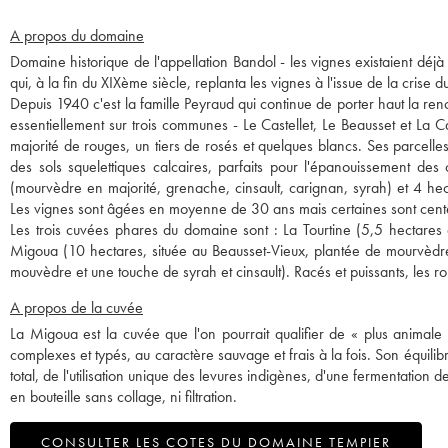
A propos du domaine
Domaine historique de l'appellation Bandol - les vignes existaient déj
qui, à la fin du XIXème siècle, replanta les vignes à l'issue de la crise d
Depuis 1940 c'est la famille Peyraud qui continue de porter haut la re
essentiellement sur trois communes - Le Castellet, Le Beausset et La 
majorité de rouges, un tiers de rosés et quelques blancs. Ses parcelle
des sols squelettiques calcaires, parfaits pour l'épanouissement
(mourvèdre en majorité, grenache, cinsault, carignan, syrah) et 4 hec
Les vignes sont âgées en moyenne de 30 ans mais certaines sont cent
Les trois cuvées phares du domaine sont : La Tourtine (5,5 hectares 
Migoua (10 hectares, située au Beausset-Vieux, plantée de mourvèdre
mouvèdre et une touche de syrah et cinsault). Racés et puissants, les 
A propos de la cuvée
La Migoua est la cuvée que l'on pourrait qualifier de « plus animale
complexes et typés, au caractère sauvage et frais à la fois. Son équilib
total, de l'utilisation unique des levures indigènes, d'une fermentatio
en bouteille sans collage, ni filtration.
CONSULTER LES COTES DU DOMAINE TEMPIER