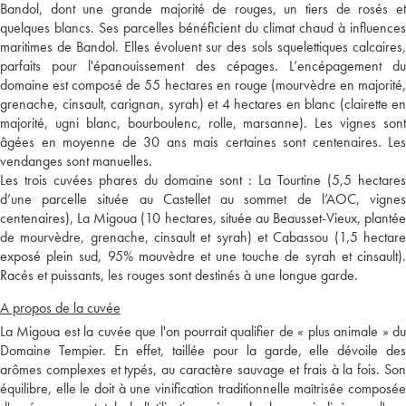
Bandol, dont une grande majorité de rouges, un tiers de rosés et
quelques blancs. Ses parcelles bénéficient du climat chaud à influences
maritimes de Bandol. Elles évoluent sur des sols squelettiques calcaires,
parfaits pour l'épanouissement des cépages. L’encépagement du
domaine est composé de 55 hectares en rouge (mourvèdre en majorité,
grenache, cinsault, carignan, syrah) et 4 hectares en blanc (clairette en
majorité, ugni blanc, bourboulenc, rolle, marsanne). Les vignes sont
âgées en moyenne de 30 ans mais certaines sont centenaires. Les
vendanges sont manuelles.
Les trois cuvées phares du domaine sont : La Tourtine (5,5 hectares
d’une parcelle située au Castellet au sommet de l’AOC, vignes
centenaires), La Migoua (10 hectares, située au Beausset-Vieux, plantée
de mourvèdre, grenache, cinsault et syrah) et Cabassou (1,5 hectare
exposé plein sud, 95% mouvèdre et une touche de syrah et cinsault).
Racés et puissants, les rouges sont destinés à une longue garde.
A propos de la cuvée
La Migoua est la cuvée que l'on pourrait qualifier de « plus animale » du
Domaine Tempier. En effet, taillée pour la garde, elle dévoile des
arômes complexes et typés, au caractère sauvage et frais à la fois. Son
équilibre, elle le doit à une vinification traditionnelle maîtrisée composée