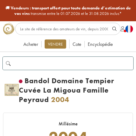
🚚
Vendeurs :
transport offert pour toute demande d’estimation de
vos vins
transmise entre le 01.07.2026 et le 31.08.2026 inclus*
Acheter
Cote
Encyclopédie
VENDRE
Bandol Domaine Tempier
Cuvée La Migoua Famille
Peyraud
2004
Millésime