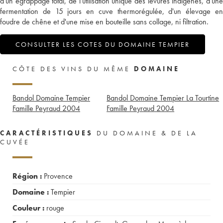
d'un égrappage total, de l'utilisation unique des levures indigènes, d'une
fermentation de 15 jours en cuve thermorégulée, d'un élevage en
foudre de chêne et d'une mise en bouteille sans collage, ni filtration.
CONSULTER LES COTES DU DOMAINE TEMPIER
CÔTE DES VINS DU MÊME
DOMAINE
Bandol Domaine Tempier
Bandol Domaine Tempier La Tourtine
Famille Peyraud
2004
Famille Peyraud
2004
CARACTÉRISTIQUES
DU DOMAINE & DE LA
CUVÉE
Région :
Provence
Domaine :
Tempier
Couleur :
rouge