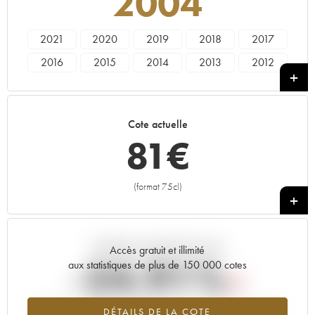
2004
2021
2020
2019
2018
2017
2016
2015
2014
2013
2012
2011
2010
2009
2008
2007
2006
2005
2004
2003
2002
Cote actuelle
2001
2000
1998
1997
1995
81
€
1989
1988
1986
1985
(format 75cl)
+
Tendance actuelle de la cote
Accès gratuit et illimité
-24.91%
aux statistiques de plus de 150 000 cotes
Tendance à la baisse du millésime 2004 en 2026 par rapport à
DÉTAILS DE LA COTE