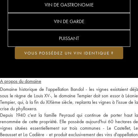
VIN DE GASTRONOMIE
VIN DE GARDE
PUISSANT
VOUS POSSÉDEZ UN VIN IDENTIQUE ?
A propos du domaine
Domaine historique de l'appellation Bandol - les vignes existaient déjà
sous le règne de Louis XV-, le domaine Tempier doit son essor à Léonie
Tempier, qui, à la fin du XIXème siècle, replanta les vignes à l'issue de la
crise du phylloxera.
Depuis 1940 c'est la famille Peyraud qui continue de porter haut la
renommée de cette propriété. Elle possède aujourd'hui 60 hectares de
vignes situées essentiellement sur trois communes - Le Castellet, Le
Beausset et La Cadière - et produit exclusivement des vins d'appellation