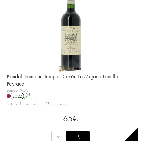
Bandol Domaine Tempier Cuvée La Migoua Famille
Peyraud
Bandol AOC
2022
A
Lot de 1 bouteille | 25 en stock
65
€