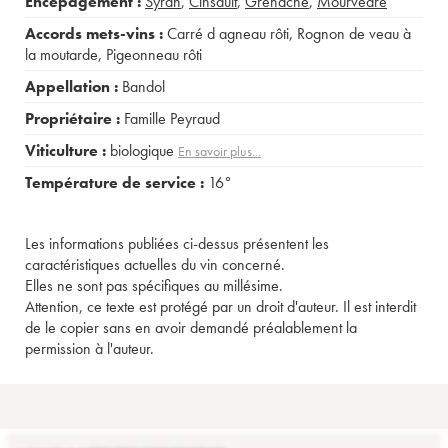
Encépagement :
Syrah
,
Cinsault
,
Grenache
,
Mourvèdre
Accords mets-vins :
Carré d agneau rôti
,
Rognon de veau à
la moutarde
,
Pigeonneau rôti
Appellation :
Bandol
Propriétaire :
Famille Peyraud
Viticulture :
biologique
En savoir plus...
Température de service :
16°
Les informations publiées ci-dessus présentent les
caractéristiques actuelles du vin concerné.
Elles ne sont pas spécifiques au millésime.
Attention, ce texte est protégé par un droit d'auteur. Il est interdit
de le copier sans en avoir demandé préalablement la
permission à l'auteur.