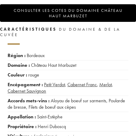
CONSULTER LES COTES DU DOMAINE CHÂTEAU
HAUT MARBUZET
CARACTÉRISTIQUES
DU DOMAINE & DE LA
CUVÉE
Région :
Bordeaux
Domaine :
Château Haut Marbuzet
Couleur :
rouge
Encépagement :
Petit Verdot
,
Cabernet Franc
,
Merlot
,
Cabernet Sauvignon
Accords mets-vins :
Aloyau de boeuf sur sarments
,
Poularde
de bresse
,
Filets de boeuf aux cèpes
Appellation :
Saint-Estèphe
Propriétaire :
Henri Duboscq