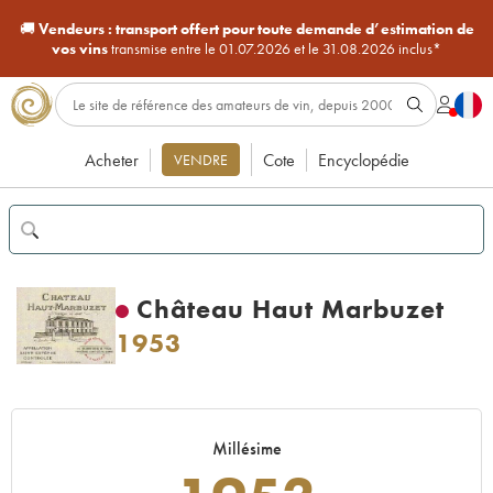
🚚
Vendeurs :
transport offert pour toute demande d’estimation de
vos vins
transmise entre le 01.07.2026 et le 31.08.2026 inclus*
Acheter
Cote
Encyclopédie
VENDRE
Château Haut Marbuzet
1953
Millésime