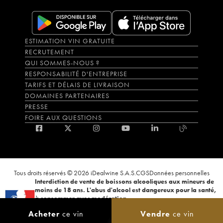
ESTIMATION VIN GRATUITE
RECRUTEMENT
QUI SOMMES-NOUS ?
RESPONSABILITÉ D'ENTREPRISE
TARIFS ET DÉLAIS DE LIVRAISON
DOMAINES PARTENAIRES
PRESSE
FOIRE AUX QUESTIONS
Tous droits réservés © 2026 iDealwine S.A.S.
CGS
Données personnelles
Interdiction de vente de boissons alcooliques aux mineurs de
moins de 18 ans. L'abus d'alcool est dangereux pour la santé,
à consommer avec modération.
La preuve de majorité de l'acheteur est exigée au moment de la vente en
Acheter
ce vin
Vendre
ce vin
ligne. CODE DE LA SANTÉ PUBLIQUE, ART.L.3342-1 et L.3353-3