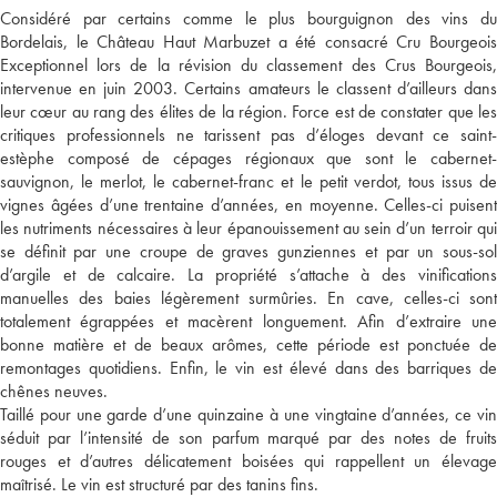
Considéré par certains comme le plus bourguignon des vins du
Bordelais, le Château Haut Marbuzet a été consacré Cru Bourgeois
Exceptionnel lors de la révision du classement des Crus Bourgeois,
intervenue en juin 2003. Certains amateurs le classent d’ailleurs dans
leur cœur au rang des élites de la région. Force est de constater que les
critiques professionnels ne tarissent pas d’éloges devant ce saint-
estèphe composé de cépages régionaux que sont le cabernet-
sauvignon, le merlot, le cabernet-franc et le petit verdot, tous issus de
vignes âgées d’une trentaine d’années, en moyenne. Celles-ci puisent
les nutriments nécessaires à leur épanouissement au sein d’un terroir qui
se définit par une croupe de graves gunziennes et par un sous-sol
d’argile et de calcaire. La propriété s’attache à des vinifications
manuelles des baies légèrement surmûries. En cave, celles-ci sont
totalement égrappées et macèrent longuement. Afin d’extraire une
bonne matière et de beaux arômes, cette période est ponctuée de
remontages quotidiens. Enfin, le vin est élevé dans des barriques de
chênes neuves.
Taillé pour une garde d’une quinzaine à une vingtaine d’années, ce vin
séduit par l’intensité de son parfum marqué par des notes de fruits
rouges et d’autres délicatement boisées qui rappellent un élevage
maîtrisé. Le vin est structuré par des tanins fins.