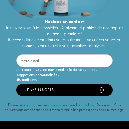
Restons en
contact
Inscrivez-vous à la newsletter iDealwine et profitez de nos pépites
en avant-première !
Recevez directement dans votre boîte mail : nos découvertes du
moment, ventes exclusives, actualités, analyses...
J'accepte le suivi de mes emails afin de recevoir des
suggestions personnalisées
Oui
Non
JE M'INSCRIS
En vous inscrivant, vous acceptez de recevoir les emails de iDealwine. Vous
pouvez vous désabonner à tout moment via le lien présent dans chaque message.