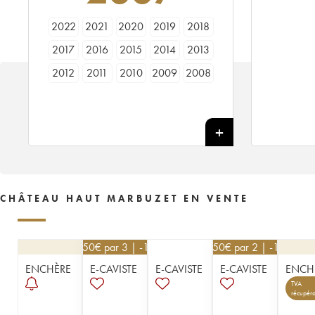
2022
2021
2020
2019
2018
2017
2016
2015
2014
2013
2012
2011
2010
2009
2008
2007
2006
2005
2004
2003
2002
2001
2000
1999
1998
1997
1996
1995
1994
1993
1992
1991
1990
1989
1988
1987
1986
1985
1984
1983
CHÂTEAU HAUT MARBUZET EN VENTE
1982
1981
1980
1979
1978
1977
1976
1975
1974
1973
76,50
€
par 3 | -10%
76,50
€
par 2 | -10%
1972
1971
1970
1969
1968
ENCHÈRE
E-CAVISTE
E-CAVISTE
E-CAVISTE
ENCH
1966
1965
1964
1962
1961
TVA
récupéra
1959
1957
1955
1953