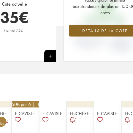
Accès gratuit et illimité
32
€
Cote actuelle
aux statistiques de plus de 150 
35
€
cotes
PRIX PRIMEURS 2007
+8.13%
0%
(format 75cl)
DÉTAILS DE LA COTE
VARIATION COTE
VARIATION PR
ACTUELLE / PRIX
PRIMEUR
PRIMEUR
MILLÉSIME 20
/ 2006
+
40,50
€
par 6 | -10%
ÈRE
E-CAVISTE
E-CAVISTE
ENCHÈRE
E-CAVISTE
ENC
1
ble