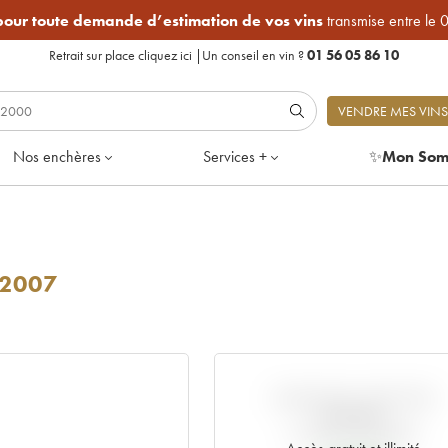
 pour toute demande d’estimation de vos vins
transmise entre le 
Retrait sur place
cliquez ici
|
Un conseil en vin ?
01 56 05 86 10
VENDRE MES VINS
Nos enchères
Services +
✨
Mon Som
2007
VARIATION COTE PAR
RAPPORT
AU PRIX PRIMEUR