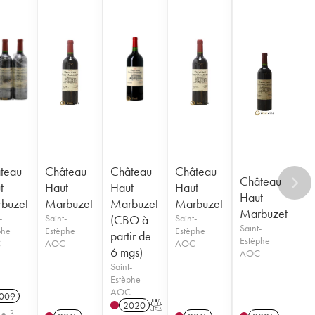
teau
Château
Château
Château
Château
t
Haut
Haut
Haut
Haut
buzet
Marbuzet
Marbuzet
Marbuzet
Marbuzet
-
Saint-
(CBO à
Saint-
Saint-
phe
Estèphe
Estèphe
partir de
Estèphe
C
AOC
AOC
6 mgs)
AOC
Saint-
Estèphe
AOC
009
2020
T
de 3