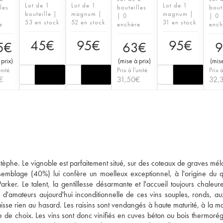
Lot de 1
Lot de 1
Lot de 1
les
bouteilles
bout
bouteille |
magnum |
magnum |
| 0
| 0
53 en stock
52 en stock
31 en stock
e
enchère
ench
45
€
95
€
95
€
5
€
63
€
9
 prix
)
(
mise à prix
)
(
mise
unité
Prix à l'unité
Prix à
€
31,50
€
32,
tèphe. Le vignoble est parfaitement situé, sur des coteaux de graves mé
ssemblage (40%) lui confère un moelleux exceptionnel, à l'origine du qua
rker. Le talent, la gentillesse désarmante et l'accueil toujours chaleur
e d'amateurs aujourd'hui inconditionnelle de ces vins souples, ronds, au
aisse rien au hasard. Les raisins sont vendangés à haute maturité, à la ma
e de choix. Les vins sont donc vinifiés en cuves béton ou bois thermorégu