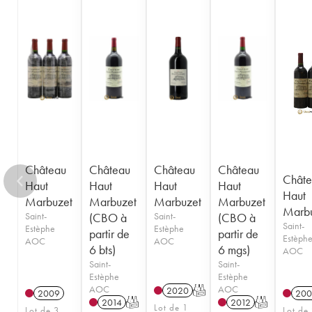
Château
Château
Château
Château
Châte
Haut
Haut
Haut
Haut
Haut
Marbuzet
Marbuzet
Marbuzet
Marbuzet
Marb
Saint-
(CBO à
Saint-
(CBO à
Saint-
Estèphe
Estèphe
partir de
partir de
Estèph
AOC
AOC
6 bts)
6 mgs)
AOC
Saint-
Saint-
Estèphe
Estèphe
AOC
AOC
2020
T
2009
200
2014
T
2012
T
Lot de 1
Lot de 3
Lot de