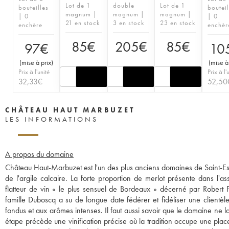
Lot de 1
double
Lot de 1
bouteilles
bouteil
magnum |
magnum |
magnum |
| 0
| 0
21 en stock
3 en stock
23 en stock
enchère
enchèr
85
€
205
€
85
€
97
€
10
(
mise à prix
)
(
mise à
Prix à l'unité
Prix à l'
32,33
€
52,50
CHÂTEAU HAUT MARBUZET
LES INFORMATIONS
A propos du domaine
Château Haut-Marbuzet est l'un des plus anciens domaines de Saint-Es
de l'argile calcaire. La forte proportion de merlot présente dans l'a
flatteur de vin « le plus sensuel de Bordeaux » décerné par Robert Pa
famille Duboscq a su de longue date fédérer et fidéliser une clientèl
fondus et aux arômes intenses. Il faut aussi savoir que le domaine ne l
étape précède une vinification précise où la tradition occupe une plac