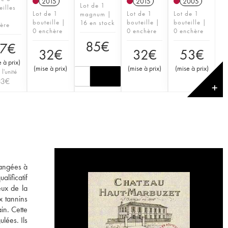
2015
2015
2005
Lot de 1
eilles
Lot de 1
Lot de 1
Lot de 1
magnum |
bouteille |
bouteille |
bouteille |
16 en stock
ère
0 enchère
0 enchère
0 enchère
85
€
7
€
32
€
32
€
53
€
 à prix
)
(
mise à prix
)
(
mise à prix
)
(
mise à prix
)
 l'unité
33
€
✕
langées à
lificatif
eux de la
x tannins
in. Cette
lées. Ils