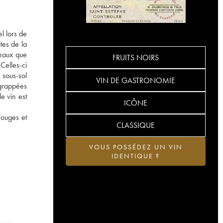
l lors de
tes de la
onaux que
FRUITS NOIRS
Celles-ci
 sous-sol
VIN DE GASTRONOMIE
égrappées
e vin est
ICÔNE
rouges et
CLASSIQUE
VOUS POSSÉDEZ UN VIN
IDENTIQUE ?