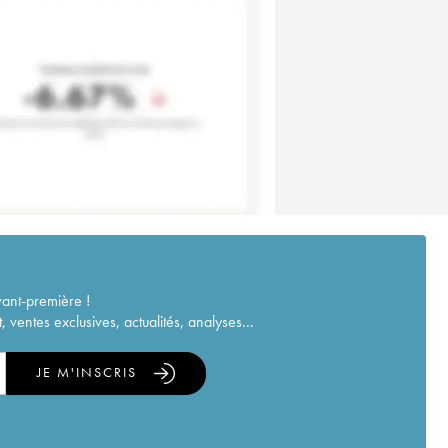
vant-première !
ventes exclusives, actualités, analyses...
JE M'INSCRIS