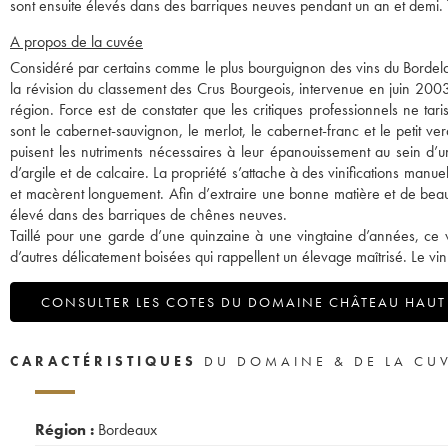
sont ensuite élevés dans des barriques neuves pendant un an et demi. 
A propos de la cuvée
Considéré par certains comme le plus bourguignon des vins du Bordela
la révision du classement des Crus Bourgeois, intervenue en juin 2003.
région. Force est de constater que les critiques professionnels ne t
sont le cabernet-sauvignon, le merlot, le cabernet-franc et le petit v
puisent les nutriments nécessaires à leur épanouissement au sein d’u
d’argile et de calcaire. La propriété s’attache à des vinifications man
et macèrent longuement. Afin d’extraire une bonne matière et de beau
élevé dans des barriques de chênes neuves.
Taillé pour une garde d’une quinzaine à une vingtaine d’années, ce v
d’autres délicatement boisées qui rappellent un élevage maîtrisé. Le vin e
CONSULTER LES COTES DU DOMAINE CHÂTEAU HAUT
CARACTÉRISTIQUES
DU DOMAINE & DE LA CU
Région :
Bordeaux