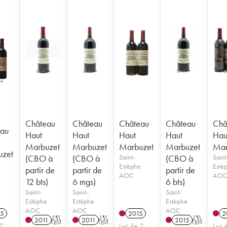
Château
Château
Château
Château
Châ
au
Haut
Haut
Haut
Haut
Hau
Marbuzet
Marbuzet
Marbuzet
Marbuzet
Mar
uzet
(CBO à
(CBO à
Saint-
(CBO à
Saint
Estèphe
Estè
partir de
partir de
partir de
e
AOC
AO
12 bts)
6 mgs)
6 bts)
Saint-
Saint-
Saint-
Estèphe
Estèphe
Estèphe
AOC
AOC
AOC
5
2015
2
2011
T
2011
T
2015
T
 2
Lot de 2
Lot 