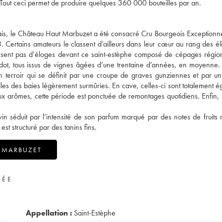
Tout ceci permet de produire quelques 360 000 bouteilles par an.
is, le Château Haut Marbuzet a été consacré Cru Bourgeois Exceptionne
 Certains amateurs le classent d’ailleurs dans leur cœur au rang des éli
arissent pas d’éloges devant ce saint-estèphe composé de cépages régi
erdot, tous issus de vignes âgées d’une trentaine d’années, en moyenne. 
n terroir qui se définit par une croupe de graves gunziennes et par un
uelles des baies légèrement surmûries. En cave, celles-ci sont totalement 
x arômes, cette période est ponctuée de remontages quotidiens. Enfin, l
in séduit par l’intensité de son parfum marqué par des notes de fruits 
st structuré par des tanins fins.
 MARBUZET
VÉE
Appellation :
Saint-Estèphe