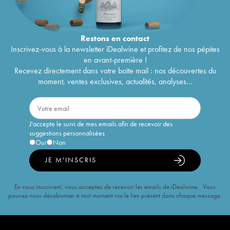
Restons en
contact
Inscrivez-vous à la newsletter iDealwine et profitez de nos pépites
en avant-première !
Recevez directement dans votre boîte mail : nos découvertes du
moment, ventes exclusives, actualités, analyses...
J'accepte le suivi de mes emails afin de recevoir des
suggestions personnalisées
Oui
Non
JE M'INSCRIS
En vous inscrivant, vous acceptez de recevoir les emails de iDealwine. Vous
pouvez vous désabonner à tout moment via le lien présent dans chaque message.