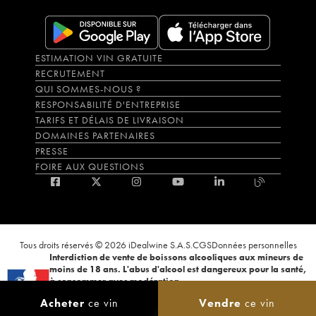
ESTIMATION VIN GRATUITE
RECRUTEMENT
QUI SOMMES-NOUS ?
RESPONSABILITÉ D'ENTREPRISE
TARIFS ET DÉLAIS DE LIVRAISON
DOMAINES PARTENAIRES
PRESSE
FOIRE AUX QUESTIONS
Tous droits réservés © 2026 iDealwine S.A.S.
CGS
Données personnelles
Interdiction de vente de boissons alcooliques aux mineurs de
moins de 18 ans. L'abus d'alcool est dangereux pour la santé,
à consommer avec modération.
La preuve de majorité de l'acheteur est exigée au moment de la vente en
Acheter
ce vin
Vendre
ce vin
ligne. CODE DE LA SANTÉ PUBLIQUE, ART.L.3342-1 et L.3353-3