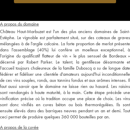
A propos du domaine
Château Haut-Marbuzet est l'un des plus anciens domaines de Saint-
Estèphe. Le vignoble est parfaitement situé, sur des coteaux de graves
mélangées à de l'argile calcaire. La forte proportion de merlot présente
dans l'assemblage (40%) lui confère un moelleux exceptionnel, à
l'origine du qualificatif flatteur de vin « le plus sensuel de Bordeaux »
décerné par Robert Parker. Le talent, la gentillesse désarmante et
l'accueil toujours chaleureux de la famille Duboscq a su de longue date
fédérer et fidéliser une clientèle d'amateurs aujourd'hui inconditionnelle
de ces vins souples, ronds, aux tannins fondus et aux arômes intenses. Il
faut aussi savoir que le domaine ne laisse rien au hasard. Les raisins
sont vendangés à haute maturité, à la main. Cette étape précède une
vinification précise où la tradition occupe une place de choix. Les vins
sont donc vinifiés en cuves béton ou bois thermorégulées. Ils sont
ensuite élevés dans des barriques neuves pendant un an et demi. Tout
ceci permet de produire quelques 360 000 bouteilles par an.
A propos de la cuvée