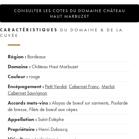
CONSULTER LES COTES DU DOMAINE CHÂTEAU
HAUT MARBUZET
CARACTÉRISTIQUES
DU DOMAINE & DE LA
CUVÉE
Région :
Bordeaux
Domaine :
Château Haut Marbuzet
Couleur :
rouge
Encépagement :
Petit Verdot
,
Cabernet Franc
,
Merlot
,
Cabernet Sauvignon
Accords mets-vins :
Aloyau de boeuf sur sarments
,
Poularde
de bresse
,
Filets de boeuf aux cèpes
Appellation :
Saint-Estèphe
Propriétaire :
Henri Duboscq