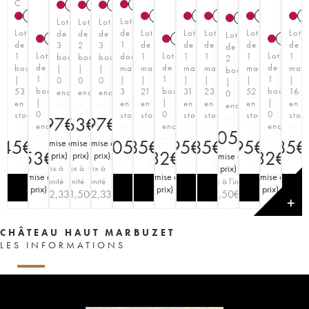
C
2020
T
2009
2015
2009
2011
T
2014
T
2015
2012
T
T
2011
T
2
2005
Lot
Lot
Lot
Lot
Lot
de
Lot
Lot
Lot
Lot
Lot
de
de
de
Lot
2005
2015
2015
de
1
de
de
de
de
de
3
2
3
de
Lot
Lot
Lot
1
double
1
1
1
1
1
bouteilles
bouteilles
bouteilles
2
de
de
de
bouteille
magnum
magnum
magnum
magnum
magnum
mag
|
|
|
bouteilles
1
1
1
|
|
|
|
|
|
|
0
0
0
|
bouteille
bouteille
bouteille
53
3
21
31
23
52
16
enchère
enchère
enchère
0
|
|
|
en
en
en
en
en
en
en
enchère
0
0
0
stock
stock
stock
stock
stock
stock
stoc
97
63
€
97
€
€
enchère
enchère
enchère
105
€
45
€
205
85
€
€
95
85
€
€
95
€
85
€
(
mise à
(
mise à
(
mise à
53
€
32
€
32
€
prix
)
prix
)
prix
)
(
mise à
Prix à
Prix à
Prix à
prix
)
(
mise à
(
mise à
(
mise à
l'unité
l'unité
l'unité
Prix à l'unité
prix
)
prix
)
prix
)
32,33
31,50
€
32,33
€
€
52,50
€
✕
CHÂTEAU HAUT MARBUZET
LES INFORMATIONS