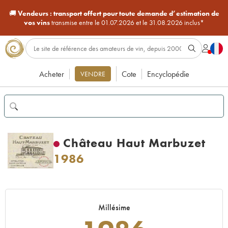
🚚
Vendeurs :
transport offert pour toute demande d’estimation de
vos vins
transmise entre le 01.07.2026 et le 31.08.2026 inclus*
Acheter
Cote
Encyclopédie
VENDRE
Château Haut Marbuzet
1986
Millésime