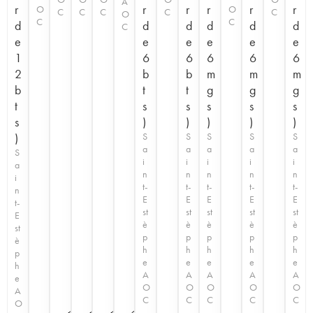
A
r
r
r
r
r
r
O
O
C
C
C
C
C
O
C
C
d
d
d
d
d
d
C
e
e
e
e
e
e
1
6
6
6
6
6
2
b
b
m
m
m
b
t
t
g
g
g
t
s
s
s
s
s
s
)
)
)
)
)
)
S
S
S
S
S
a
a
a
a
a
S
i
i
i
i
i
a
n
n
n
n
n
i
t-
t-
t-
t-
t-
n
E
E
E
E
E
t-
st
st
st
st
st
E
è
è
è
è
è
st
p
p
p
p
p
è
h
h
h
h
h
p
e
e
e
e
e
h
A
A
A
A
A
e
O
O
O
O
O
A
C
C
C
C
C
O