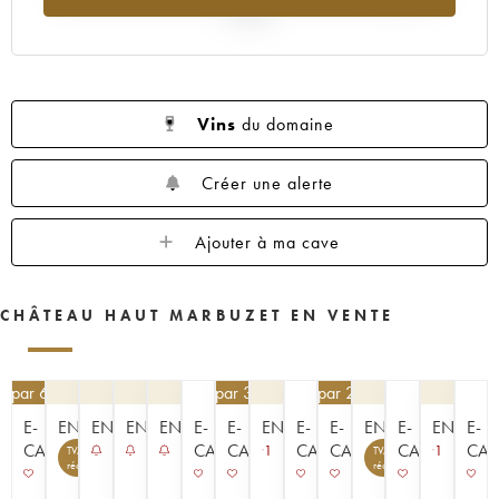
1959
1957
1955
1953
2025
Vins
du domaine
Créer une alerte
Ajouter à ma cave
CHÂTEAU HAUT MARBUZET EN VENTE
€
par 6 | -10%
76,50
€
par 3 | -10%
76,50
€
par 2 | -10%
E-
ENCHÈRE
ENCHÈRE
ENCHÈRE
ENCHÈRE
E-
E-
ENCHÈRE
E-
E-
ENCHÈRE
E-
ENCHÈR
E-
CAVISTE
CAVISTE
CAVISTE
CAVISTE
CAVISTE
CAVISTE
CAV
1
1
TVA
TVA
récupérable
récupérable