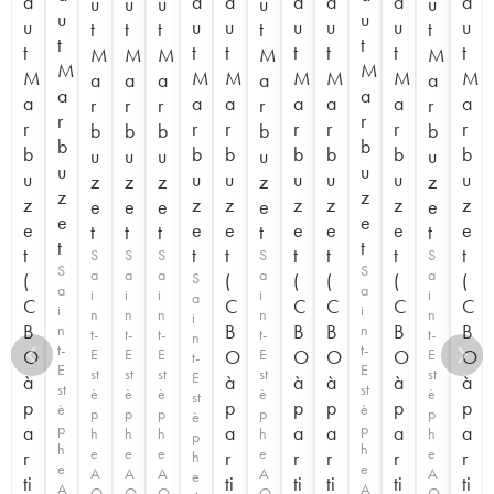
a
a
a
a
a
a
a
u
u
u
u
u
u
u
u
u
u
u
u
u
u
t
t
t
t
t
t
t
t
t
t
t
t
t
t
M
M
M
M
M
M
M
M
M
M
M
M
M
M
a
a
a
a
a
a
a
a
a
a
a
a
a
a
r
r
r
r
r
r
r
r
r
r
r
r
r
r
b
b
b
b
b
b
b
b
b
b
b
b
b
b
u
u
u
u
u
u
u
u
u
u
u
u
u
u
z
z
z
z
z
z
z
z
z
z
z
z
z
z
e
e
e
e
e
e
e
e
e
e
e
e
e
e
t
t
t
t
t
t
t
t
t
t
t
t
t
t
S
S
S
S
S
S
S
a
a
a
a
a
(
S
(
(
(
(
(
a
a
i
i
i
i
i
a
C
C
C
C
C
C
i
i
n
n
n
n
n
i
B
B
B
B
B
B
n
n
t-
t-
t-
t-
t-
n
t-
t-
O
E
E
E
O
E
O
O
O
E
O
t-
E
E
st
st
st
st
st
E
à
à
à
à
à
à
st
st
è
è
è
è
è
st
p
p
p
p
p
p
è
è
p
p
p
p
p
è
p
p
a
a
a
a
a
a
h
h
h
h
h
p
h
h
e
e
e
e
e
r
r
r
r
r
r
h
e
e
A
A
A
A
A
e
ti
ti
ti
ti
ti
ti
A
A
O
O
O
O
O