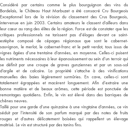
Considéré par certains comme le plus bourguignon des vins du
Bordelais, le Château Haut Marbuzet a été consacré Cru Bourgeois
Exceptionnel lors de la révision du classement des Crus Bourgeois,
intervenue en juin 2003. Certains amateurs le classent d’ailleurs dans
leur cœur au rang des élites de la région. Force est de constater que les
critiques professionnels ne tarissent pas d’éloges devant ce saint-
estèphe composé de cépages régionaux que sont le cabernet-
sauvignon, le merlot, le cabernet-franc et le petit verdot, tous issus de
vignes âgées d’une trentaine d’années, en moyenne. Celles-ci puisent
les nutriments nécessaires à leur épanouissement au sein d’un terroir qui
se définit par une croupe de graves gunziennes et par un sous-sol
d’argile et de calcaire. La propriété s’attache à des vinifications
manuelles des baies légèrement surmûries. En cave, celles-ci sont
totalement égrappées et macèrent longuement. Afin d’extraire une
bonne matière et de beaux arômes, cette période est ponctuée de
remontages quotidiens. Enfin, le vin est élevé dans des barriques de
chênes neuves.
Taillé pour une garde d’une quinzaine à une vingtaine d’années, ce vin
séduit par l’intensité de son parfum marqué par des notes de fruits
rouges et d’autres délicatement boisées qui rappellent un élevage
maîtrisé. Le vin est structuré par des tanins fins.