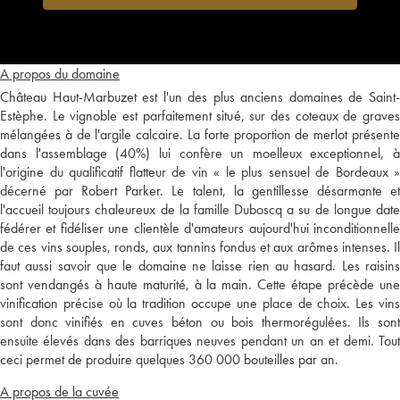
A propos du domaine
Château Haut-Marbuzet est l'un des plus anciens domaines de Saint-
Estèphe. Le vignoble est parfaitement situé, sur des coteaux de graves
mélangées à de l'argile calcaire. La forte proportion de merlot présente
dans l'assemblage (40%) lui confère un moelleux exceptionnel, à
l'origine du qualificatif flatteur de vin « le plus sensuel de Bordeaux »
décerné par Robert Parker. Le talent, la gentillesse désarmante et
l'accueil toujours chaleureux de la famille Duboscq a su de longue date
fédérer et fidéliser une clientèle d'amateurs aujourd'hui inconditionnelle
de ces vins souples, ronds, aux tannins fondus et aux arômes intenses. Il
faut aussi savoir que le domaine ne laisse rien au hasard. Les raisins
sont vendangés à haute maturité, à la main. Cette étape précède une
vinification précise où la tradition occupe une place de choix. Les vins
sont donc vinifiés en cuves béton ou bois thermorégulées. Ils sont
ensuite élevés dans des barriques neuves pendant un an et demi. Tout
ceci permet de produire quelques 360 000 bouteilles par an.
A propos de la cuvée