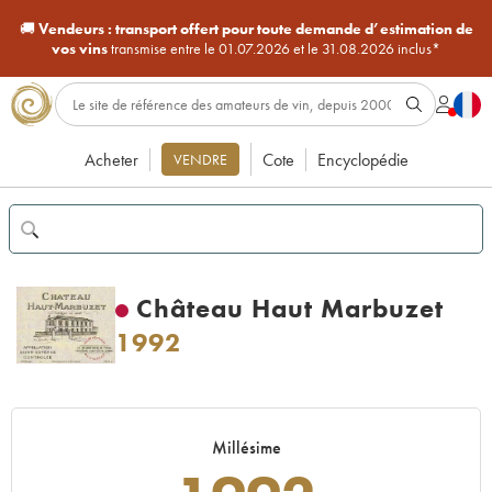
🚚
Vendeurs :
transport offert pour toute demande d’estimation de
vos vins
transmise entre le 01.07.2026 et le 31.08.2026 inclus*
Acheter
Cote
Encyclopédie
VENDRE
Château Haut Marbuzet
1992
Millésime