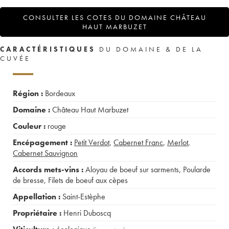
CONSULTER LES COTES DU DOMAINE CHÂTEAU
HAUT MARBUZET
CARACTÉRISTIQUES
DU DOMAINE & DE LA
CUVÉE
Région :
Bordeaux
Domaine :
Château Haut Marbuzet
Couleur :
rouge
Encépagement :
Petit Verdot
,
Cabernet Franc
,
Merlot
,
Cabernet Sauvignon
Accords mets-vins :
Aloyau de boeuf sur sarments
,
Poularde
de bresse
,
Filets de boeuf aux cèpes
Appellation :
Saint-Estèphe
Propriétaire :
Henri Duboscq