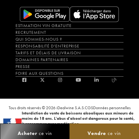
ESTIMATION VIN GRATUITE
RECRUTEMENT
QUI SOMMES-NOUS ?
RESPONSABILITÉ D'ENTREPRISE
TARIFS ET DÉLAIS DE LIVRAISON
DOMAINES PARTENAIRES
PRESSE
FOIRE AUX QUESTIONS
Tous droits réservés © 2026 iDealwine S.A.S.
CGS
Données personnelles
Interdiction de vente de boissons alcooliques aux mineurs de
moins de 18 ans. L'abus d'alcool est dangereux pour la santé,
à consommer avec modération.
La preuve de majorité de l'acheteur est exigée au moment de la vente en
Acheter
ce vin
Vendre
ce vin
ligne. CODE DE LA SANTÉ PUBLIQUE, ART.L.3342-1 et L.3353-3