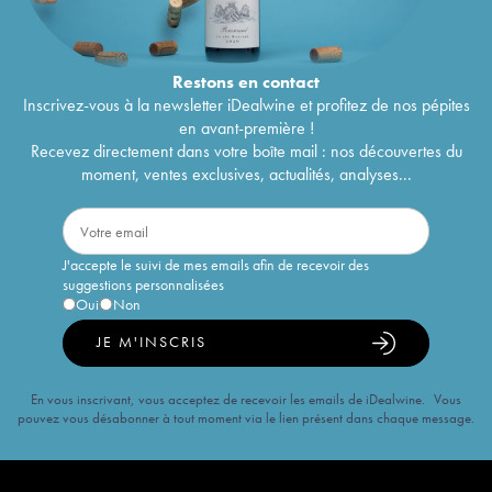
Restons en
contact
Inscrivez-vous à la newsletter iDealwine et profitez de nos pépites
en avant-première !
Recevez directement dans votre boîte mail : nos découvertes du
moment, ventes exclusives, actualités, analyses...
J'accepte le suivi de mes emails afin de recevoir des
suggestions personnalisées
Oui
Non
JE M'INSCRIS
En vous inscrivant, vous acceptez de recevoir les emails de iDealwine. Vous
pouvez vous désabonner à tout moment via le lien présent dans chaque message.