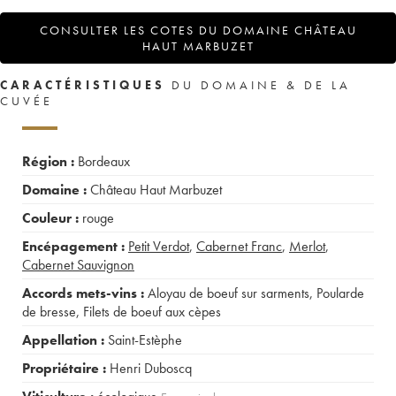
CONSULTER LES COTES DU DOMAINE CHÂTEAU
HAUT MARBUZET
CARACTÉRISTIQUES
DU DOMAINE & DE LA
CUVÉE
Région :
Bordeaux
Domaine :
Château Haut Marbuzet
Couleur :
rouge
Encépagement :
Petit Verdot
,
Cabernet Franc
,
Merlot
,
Cabernet Sauvignon
Accords mets-vins :
Aloyau de boeuf sur sarments
,
Poularde
de bresse
,
Filets de boeuf aux cèpes
Appellation :
Saint-Estèphe
Propriétaire :
Henri Duboscq