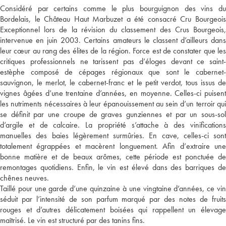
Considéré par certains comme le plus bourguignon des vins du
Bordelais, le Château Haut Marbuzet a été consacré Cru Bourgeois
Exceptionnel lors de la révision du classement des Crus Bourgeois,
intervenue en juin 2003. Certains amateurs le classent d’ailleurs dans
leur cœur au rang des élites de la région. Force est de constater que les
critiques professionnels ne tarissent pas d’éloges devant ce saint-
estèphe composé de cépages régionaux que sont le cabernet-
sauvignon, le merlot, le cabernet-franc et le petit verdot, tous issus de
vignes âgées d’une trentaine d’années, en moyenne. Celles-ci puisent
les nutriments nécessaires à leur épanouissement au sein d’un terroir qui
se définit par une croupe de graves gunziennes et par un sous-sol
d’argile et de calcaire. La propriété s’attache à des vinifications
manuelles des baies légèrement surmûries. En cave, celles-ci sont
totalement égrappées et macèrent longuement. Afin d’extraire une
bonne matière et de beaux arômes, cette période est ponctuée de
remontages quotidiens. Enfin, le vin est élevé dans des barriques de
chênes neuves.
Taillé pour une garde d’une quinzaine à une vingtaine d’années, ce vin
séduit par l’intensité de son parfum marqué par des notes de fruits
rouges et d’autres délicatement boisées qui rappellent un élevage
maîtrisé. Le vin est structuré par des tanins fins.