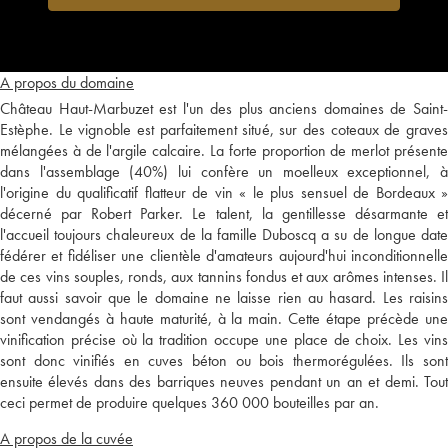
A propos du domaine
Château Haut-Marbuzet est l'un des plus anciens domaines de Saint-
Estèphe. Le vignoble est parfaitement situé, sur des coteaux de graves
mélangées à de l'argile calcaire. La forte proportion de merlot présente
dans l'assemblage (40%) lui confère un moelleux exceptionnel, à
l'origine du qualificatif flatteur de vin « le plus sensuel de Bordeaux »
décerné par Robert Parker. Le talent, la gentillesse désarmante et
l'accueil toujours chaleureux de la famille Duboscq a su de longue date
fédérer et fidéliser une clientèle d'amateurs aujourd'hui inconditionnelle
de ces vins souples, ronds, aux tannins fondus et aux arômes intenses. Il
faut aussi savoir que le domaine ne laisse rien au hasard. Les raisins
sont vendangés à haute maturité, à la main. Cette étape précède une
vinification précise où la tradition occupe une place de choix. Les vins
sont donc vinifiés en cuves béton ou bois thermorégulées. Ils sont
ensuite élevés dans des barriques neuves pendant un an et demi. Tout
ceci permet de produire quelques 360 000 bouteilles par an.
A propos de la cuvée