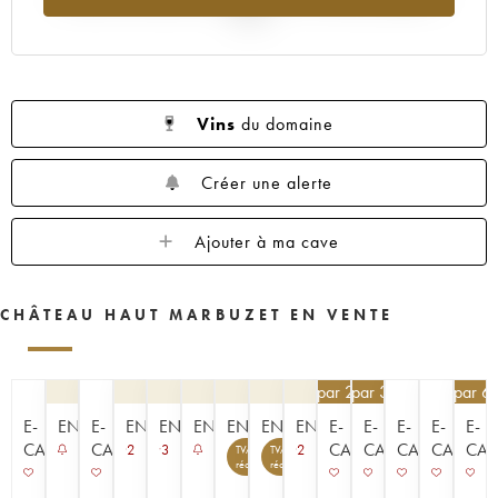
1959
1957
1955
1953
2025
Vins
du domaine
Créer une alerte
Ajouter à ma cave
CHÂTEAU HAUT MARBUZET EN VENTE
76,50
76,50
€
par 2 | -10%
€
par 3 | -10%
40,50
€
par 6
E-
ENCHÈRE
E-
ENCHÈRE
ENCHÈRE
ENCHÈRE
ENCHÈRE
ENCHÈRE
ENCHÈRE
E-
E-
E-
E-
E-
CAVISTE
CAVISTE
CAVISTE
CAVISTE
CAVISTE
CAVISTE
CAV
2
3
2
TVA
TVA
récupérable
récupérable