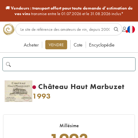
🚚
Vendeurs :
transport offert pour toute demande d’estimation de
vos vins
transmise entre le 01.07.2026 et le 31.08.2026 inclus*
Acheter
Cote
Encyclopédie
VENDRE
Château Haut Marbuzet
1993
Millésime