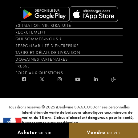
ESTIMATION VIN GRATUITE
RECRUTEMENT
QUI SOMMES-NOUS ?
RESPONSABILITÉ D'ENTREPRISE
TARIFS ET DÉLAIS DE LIVRAISON
DOMAINES PARTENAIRES
PRESSE
FOIRE AUX QUESTIONS
Tous droits réservés © 2026 iDealwine S.A.S.
CGS
Données personnelles
Interdiction de vente de boissons alcooliques aux mineurs de
moins de 18 ans. L'abus d'alcool est dangereux pour la santé,
à consommer avec modération.
La preuve de majorité de l'acheteur est exigée au moment de la vente en
Acheter
ce vin
Vendre
ce vin
ligne. CODE DE LA SANTÉ PUBLIQUE, ART.L.3342-1 et L.3353-3