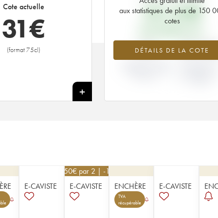
Accès gratuit et illimité
30,24
€
Cote actuelle
aux statistiques de plus de 150 
31
€
cotes
PRIX PRIMEURS 2011
+4%
-18.18
(format 75cl)
DÉTAILS DE LA COTE
VARIATION COTE
VARIATION PR
ACTUELLE / PRIX
PRIMEUR
PRIMEUR
MILLÉSIME 20
/ 2010
+
76,50
€
par 2 | -10%
ÈRE
E-CAVISTE
E-CAVISTE
ENCHÈRE
E-CAVISTE
ENC
TVA
ble
récupérable