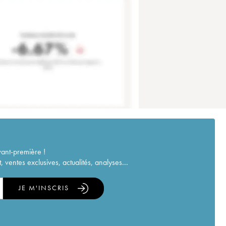
vant-première !
ventes exclusives, actualités, analyses...
JE M'INSCRIS