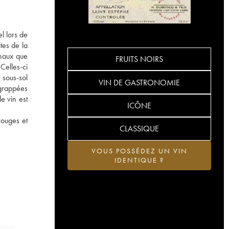
l lors de
tes de la
onaux que
FRUITS NOIRS
Celles-ci
 sous-sol
VIN DE GASTRONOMIE
égrappées
e vin est
ICÔNE
rouges et
CLASSIQUE
VOUS POSSÉDEZ UN VIN
IDENTIQUE ?