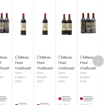
teau
Château
Château
Château
Château
t
Haut
Haut
Haut
Haut
buzet
Marbuzet
Marbuzet
Marbuzet
Marbuzet
-
Saint-
Saint-
Saint-
Saint-
phe
Estèphe
Estèphe
Estèphe
Estèphe
C
AOC
AOC
AOC
AOC
009
2015
2009
de 3
Lot de 2
Lot de 3