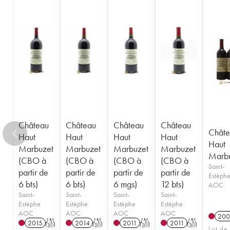
Château
Château
Château
Château
Châte
Haut
Haut
Haut
Haut
Haut
Marbuzet
Marbuzet
Marbuzet
Marbuzet
Marb
(CBO à
(CBO à
(CBO à
(CBO à
Saint-
partir de
partir de
partir de
partir de
Estèph
6 bts)
6 bts)
6 mgs)
12 bts)
AOC
Saint-
Saint-
Saint-
Saint-
Estèphe
Estèphe
Estèphe
Estèphe
AOC
AOC
AOC
AOC
200
2015
T
2014
T
2011
T
2011
T
Lot de