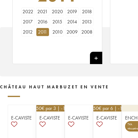
2022
2021
2020
2019
2018
2017
2016
2015
2014
2013
2012
2011
2010
2009
2008
2007
2006
2005
2004
2003
2002
2001
2000
1999
1998
1997
1996
1995
1994
1993
1992
1991
1990
1989
1988
1987
1986
1985
1984
1983
CHÂTEAU HAUT MARBUZET EN VENTE
1982
1981
1980
1979
1978
1977
1976
1975
1974
1973
76,50
€
par 3 | -10%
40,50
€
par 6 | -10%
1972
1971
1970
1969
1968
E-CAVISTE
E-CAVISTE
E-CAVISTE
E-CAVISTE
ENCH
1966
1965
1964
1962
1961
TVA
récupéra
1959
1957
1955
1953