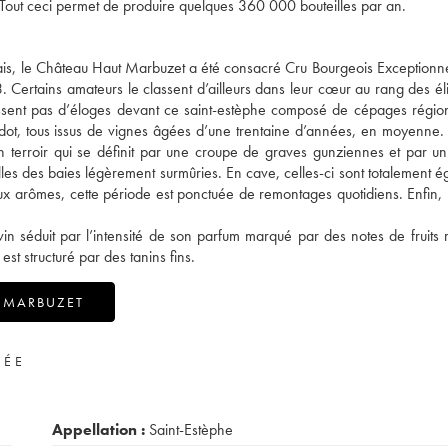
Tout ceci permet de produire quelques 360 000 bouteilles par an.
is, le Château Haut Marbuzet a été consacré Cru Bourgeois Exceptionne
 Certains amateurs le classent d’ailleurs dans leur cœur au rang des éli
arissent pas d’éloges devant ce saint-estèphe composé de cépages régi
erdot, tous issus de vignes âgées d’une trentaine d’années, en moyenne. 
n terroir qui se définit par une croupe de graves gunziennes et par un
uelles des baies légèrement surmûries. En cave, celles-ci sont totalement 
x arômes, cette période est ponctuée de remontages quotidiens. Enfin, l
in séduit par l’intensité de son parfum marqué par des notes de fruits 
st structuré par des tanins fins.
 MARBUZET
VÉE
Appellation :
Saint-Estèphe