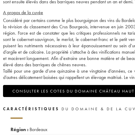
sont ensuite élevés dans des barriques neuves pendant un an et demi. 
A propos de la cuvée
Considéré par certains comme le plus bourguignon des vins du Bordela
la révision du classement des Crus Bourgeois, intervenue en juin 2003.
région. Force est de constater que les critiques professionnels ne t
sont le cabernet-sauvignon, le merlot, le cabernet-franc et le petit v
puisent les nutriments nécessaires à leur épanouissement au sein d’u
d’argile et de calcaire. La propriété s’attache à des vinifications man
et macèrent longuement. Afin d’extraire une bonne matière et de beau
élevé dans des barriques de chênes neuves.
Taillé pour une garde d’une quinzaine à une vingtaine d’années, ce v
d’autres délicatement boisées qui rappellent un élevage maîtrisé. Le vin e
CONSULTER LES COTES DU DOMAINE CHÂTEAU HAUT
CARACTÉRISTIQUES
DU DOMAINE & DE LA CU
Région :
Bordeaux