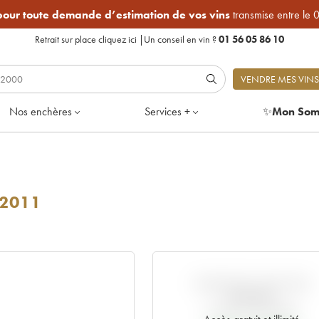
 pour toute demande d’estimation de vos vins
transmise entre le 
Retrait sur place
cliquez ici
|
Un conseil en vin ?
01 56 05 86 10
VENDRE MES VINS
Nos enchères
Services +
✨
Mon Som
2011
VARIATION COTE PAR
RAPPORT
AU PRIX PRIMEUR