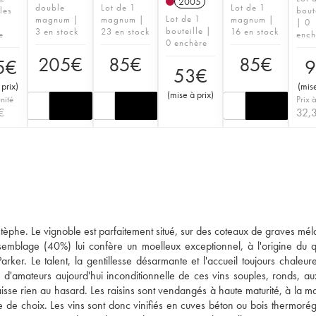
2005
double
Lot de 1
Lot de 1
les
bout
Lot de 1
magnum |
magnum |
magnum |
| 0
bouteille |
3 en stock
23 en stock
16 en stock
e
ench
0 enchère
205
€
85
€
85
€
5
€
9
53
€
 prix
)
(
mise
(
mise à prix
)
unité
Prix à
€
32,
tèphe. Le vignoble est parfaitement situé, sur des coteaux de graves mé
ssemblage (40%) lui confère un moelleux exceptionnel, à l'origine du qua
rker. Le talent, la gentillesse désarmante et l'accueil toujours chaleur
e d'amateurs aujourd'hui inconditionnelle de ces vins souples, ronds, au
aisse rien au hasard. Les raisins sont vendangés à haute maturité, à la ma
e de choix. Les vins sont donc vinifiés en cuves béton ou bois thermorégu