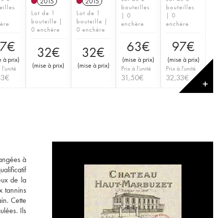
2015
2015
eilles
bouteilles
bouteilles
Lot de 1
Lot de 1
| 0
| 0
bouteille |
bouteille |
ère
enchère
enchère
0 enchère
0 enchère
7
€
63
€
97
€
32
€
32
€
 à prix
)
(
mise à prix
)
(
mise à prix
)
(
mise à prix
)
(
mise à prix
)
 l'unité
Prix à l'unité
Prix à l'unité
33
€
31,50
€
32,33
€
✕
langées à
lificatif
eux de la
x tannins
in. Cette
lées. Ils