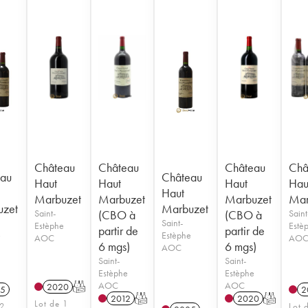
Château
Château
Château
Châ
au
Château
Haut
Haut
Haut
Hau
Haut
Marbuzet
Marbuzet
Marbuzet
Mar
uzet
Marbuzet
Saint-
(CBO à
(CBO à
Saint
Saint-
Estèphe
Estè
partir de
partir de
e
Estèphe
AOC
AO
6 mgs)
6 mgs)
AOC
Saint-
Saint-
Estèphe
Estèphe
AOC
AOC
2020
T
5
2
2012
T
2020
T
Lot de 1
 2
Lot 