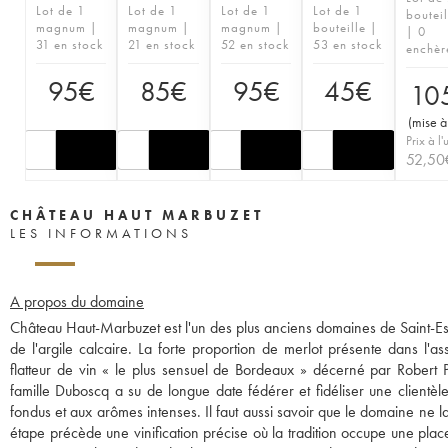
Lot de 1
Lot de 1
Lot de 1
Lot de 1
bouteil
magnum |
magnum |
magnum |
bouteille |
| 0
31 en stock
21 en stock
52 en stock
53 en stock
enchèr
95
€
85
€
95
€
45
€
10
(
mise à
Prix à l'
52,50
CHÂTEAU HAUT MARBUZET
LES INFORMATIONS
A propos du domaine
Château Haut-Marbuzet est l'un des plus anciens domaines de Saint-Es
de l'argile calcaire. La forte proportion de merlot présente dans l'a
flatteur de vin « le plus sensuel de Bordeaux » décerné par Robert Pa
famille Duboscq a su de longue date fédérer et fidéliser une clientèl
fondus et aux arômes intenses. Il faut aussi savoir que le domaine ne l
étape précède une vinification précise où la tradition occupe une plac