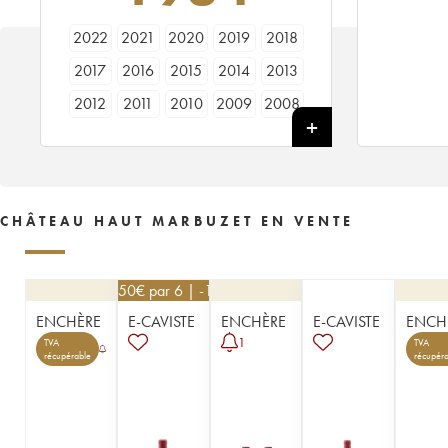
2022
2021
2020
2019
2018
2017
2016
2015
2014
2013
2012
2011
2010
2009
2008
2007
2006
2005
2004
2003
2002
2001
2000
1999
1998
1997
1996
1995
1994
1993
CHÂTEAU HAUT MARBUZET EN VENTE
1992
1991
1990
1989
1988
1987
1986
1985
1984
1983
40,50
€
par 6 | -10%
1982
1981
1980
1979
1978
ENCHÈRE
E-CAVISTE
ENCHÈRE
E-CAVISTE
ENCH
1977
1976
1975
1974
1973
1
TVA
TVA
récupérable
récupéra
1972
1971
1970
1969
1968
1966
1965
1964
1962
1961
1959
1957
1955
1953