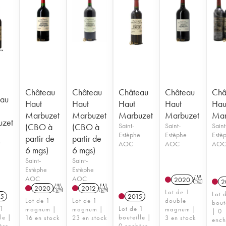
Château
Château
Château
Château
Châ
au
Haut
Haut
Haut
Haut
Hau
Marbuzet
Marbuzet
Marbuzet
Marbuzet
Mar
uzet
(CBO à
(CBO à
Saint-
Saint-
Saint
Estèphe
Estèphe
Estè
partir de
partir de
e
AOC
AOC
AO
6 mgs)
6 mgs)
Saint-
Saint-
Estèphe
Estèphe
AOC
AOC
2020
T
2
2020
T
2012
T
Lot de 1
Lot 
5
2015
Lot de 1
Lot de 1
double
bout
 1
Lot de 1
magnum |
magnum |
magnum |
| 0
le |
bouteille |
16 en stock
23 en stock
3 en stock
ench
ère
0 enchère