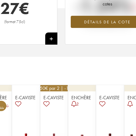
-1.34%
27
€
cotes
Tendance à la baisse du millésime 1
(format 75cl)
DÉTAILS DE LA COTE
en 2026 par rapport à 2025
+
76,50
€
par 2 | -10%
ÈRE
E-CAVISTE
E-CAVISTE
ENCHÈRE
E-CAVISTE
ENC
2
ble