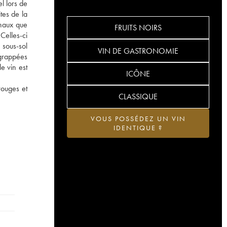
l lors de
tes de la
onaux que
FRUITS NOIRS
Celles-ci
 sous-sol
VIN DE GASTRONOMIE
égrappées
e vin est
ICÔNE
rouges et
CLASSIQUE
VOUS POSSÉDEZ UN VIN
IDENTIQUE ?