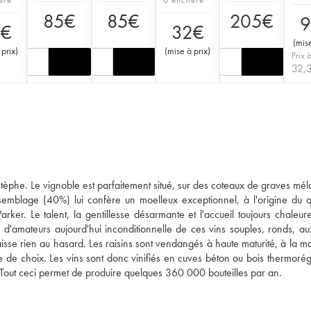
85
€
85
€
205
€
9
3
€
32
€
(
mise
 prix
)
(
mise à prix
)
Prix à
32,
tèphe. Le vignoble est parfaitement situé, sur des coteaux de graves mé
ssemblage (40%) lui confère un moelleux exceptionnel, à l'origine du qua
rker. Le talent, la gentillesse désarmante et l'accueil toujours chaleur
e d'amateurs aujourd'hui inconditionnelle de ces vins souples, ronds, au
aisse rien au hasard. Les raisins sont vendangés à haute maturité, à la ma
e de choix. Les vins sont donc vinifiés en cuves béton ou bois thermorégu
Tout ceci permet de produire quelques 360 000 bouteilles par an.