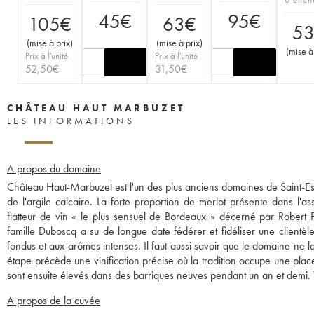
45
€
95
€
105
€
63
€
5
(
mise à prix
)
(
mise à prix
)
(
mise à
Prix à l'unité
Prix à l'unité
52,50
€
31,50
€
CHÂTEAU HAUT MARBUZET
LES INFORMATIONS
A propos du domaine
Château Haut-Marbuzet est l'un des plus anciens domaines de Saint-Es
de l'argile calcaire. La forte proportion de merlot présente dans l'a
flatteur de vin « le plus sensuel de Bordeaux » décerné par Robert Pa
famille Duboscq a su de longue date fédérer et fidéliser une clientèl
fondus et aux arômes intenses. Il faut aussi savoir que le domaine ne l
étape précède une vinification précise où la tradition occupe une plac
sont ensuite élevés dans des barriques neuves pendant un an et demi. 
A propos de la cuvée