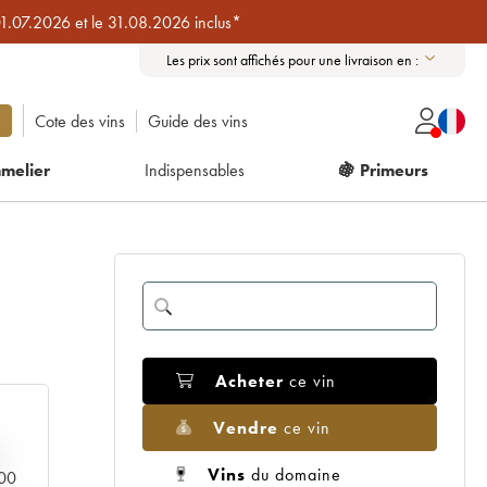
01.07.2026 et le 31.08.2026 inclus*
Les prix sont affichés pour une livraison en :
Cote des vins
Guide des vins
melier
Indispensables
🍇 Primeurs
Acheter
ce vin
Vendre
ce vin
Vins
du domaine
000