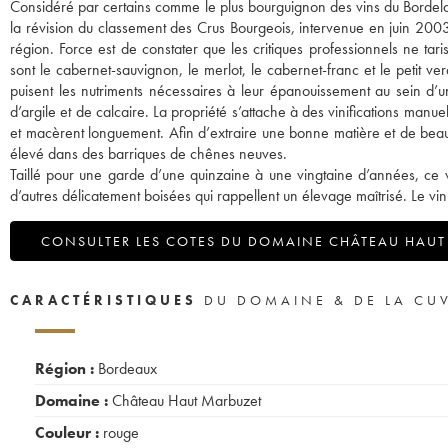
Considéré par certains comme le plus bourguignon des vins du Bordela
la révision du classement des Crus Bourgeois, intervenue en juin 2003.
région. Force est de constater que les critiques professionnels ne t
sont le cabernet-sauvignon, le merlot, le cabernet-franc et le petit v
puisent les nutriments nécessaires à leur épanouissement au sein d’u
d’argile et de calcaire. La propriété s’attache à des vinifications man
et macèrent longuement. Afin d’extraire une bonne matière et de beau
élevé dans des barriques de chênes neuves.
Taillé pour une garde d’une quinzaine à une vingtaine d’années, ce v
d’autres délicatement boisées qui rappellent un élevage maîtrisé. Le vin e
CONSULTER LES COTES DU DOMAINE CHÂTEAU HAUT
CARACTÉRISTIQUES
DU DOMAINE & DE LA CU
Région :
Bordeaux
Domaine :
Château Haut Marbuzet
Couleur :
rouge