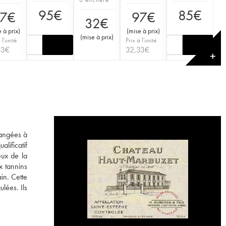
95
€
85
€
7
€
97
€
32
€
 à prix
)
(
mise à prix
)
(
mise à prix
)
 l'unité
Prix à l'unité
33
€
32,33
€
✕
langées à
lificatif
eux de la
x tannins
in. Cette
lées. Ils