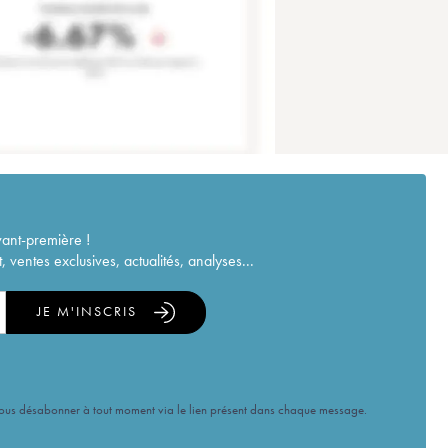
vant-première !
ventes exclusives, actualités, analyses...
JE M'INSCRIS
vous désabonner à tout moment via le lien présent dans chaque message.