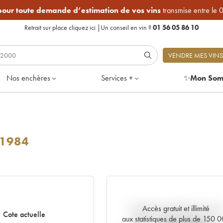
 pour toute demande d’estimation de vos vins
transmise entre le 
Retrait sur place
cliquez ici
|
Un conseil en vin ?
01 56 05 86 10
VENDRE MES VINS
Nos enchères
Services +
✨
Mon Som
1984
Accès gratuit et illimité
Tendance actuelle de la cote
Cote actuelle
aux statistiques de plus de 150 