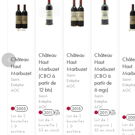
Château
Château
Château
Château
Châte
Haut
Haut
Haut
Haut
Haut
Marbuzet
Marbuzet
Marbuzet
Marbuzet
Marb
(CBO à
Saint-
(CBO à
Saint-
Saint-
Estèphe
partir de
partir de
Estèphe
Estèph
AOC
12 bts)
6 mgs)
AOC
AOC
Saint-
Saint-
Estèphe
Estèphe
AOC
AOC
2005
2015
2011
T
2011
T
Lot de 2
Lot de 2
200
Lot de 1
Lot de 1
bouteilles
bouteilles
Lot de
bouteille |
magnum |
| 0
| 0
bouteil
53 en stock
52 en stock
enchère
enchère
0 ench