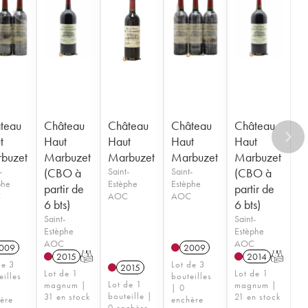
teau
Château
Château
Château
Château
t
Haut
Haut
Haut
Haut
buzet
Marbuzet
Marbuzet
Marbuzet
Marbuzet
-
(CBO à
Saint-
Saint-
(CBO à
phe
Estèphe
Estèphe
partir de
partir de
C
AOC
AOC
6 bts)
6 bts)
Saint-
Saint-
Estèphe
Estèphe
AOC
AOC
009
2009
2015
T
2014
T
de 3
Lot de 3
2015
Lot de 1
Lot de 1
eilles
bouteilles
Lot de 1
magnum |
magnum |
| 0
bouteille |
31 en stock
21 en stock
ère
enchère
0 enchère