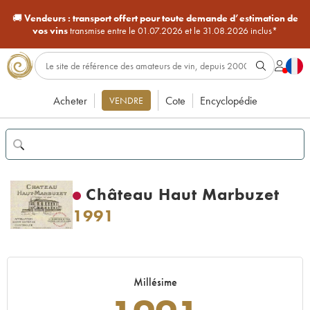
🚚
Vendeurs :
transport offert pour toute demande d’estimation de
vos vins
transmise entre le 01.07.2026 et le 31.08.2026 inclus*
Acheter
Cote
Encyclopédie
VENDRE
Château Haut Marbuzet
1991
Millésime