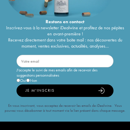
Restons en
contact
Inscrivez-vous à la newsletter iDealwine et profitez de nos pépites
en avant-première !
Recevez directement dans votre boîte mail : nos découvertes du
moment, ventes exclusives, actualités, analyses...
J'accepte le suivi de mes emails afin de recevoir des
suggestions personnalisées
Oui
Non
JE M'INSCRIS
En vous inscrivant, vous acceptez de recevoir les emails de iDealwine. Vous
pouvez vous désabonner à tout moment via le lien présent dans chaque message.