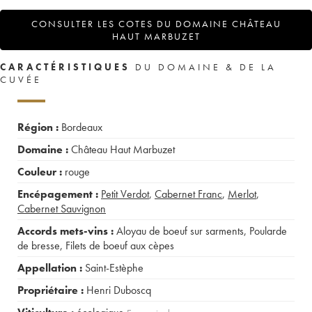
CONSULTER LES COTES DU DOMAINE CHÂTEAU
HAUT MARBUZET
CARACTÉRISTIQUES
DU DOMAINE & DE LA
CUVÉE
Région :
Bordeaux
Domaine :
Château Haut Marbuzet
Couleur :
rouge
Encépagement :
Petit Verdot
,
Cabernet Franc
,
Merlot
,
Cabernet Sauvignon
Accords mets-vins :
Aloyau de boeuf sur sarments
,
Poularde
de bresse
,
Filets de boeuf aux cèpes
Appellation :
Saint-Estèphe
Propriétaire :
Henri Duboscq