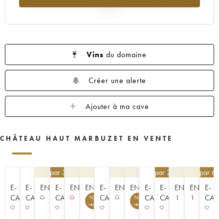
1959
1957
1955
1953
2025
Vins
du domaine
Créer une alerte
Ajouter à ma cave
CHÂTEAU HAUT MARBUZET EN VENTE
76,50
€
par 3 | -10%
76,50
€
par 2 | -10%
40,50
€
par 6
E-
E-
ENCHÈRE
E-
ENCHÈRE
ENCHÈRE
E-
ENCHÈRE
ENCHÈRE
E-
E-
ENCHÈRE
ENCHÈR
E-
CAVISTE
CAVISTE
CAVISTE
CAVISTE
CAVISTE
CAVISTE
CAV
1
1
TVA
TVA
récupérable
récupérable