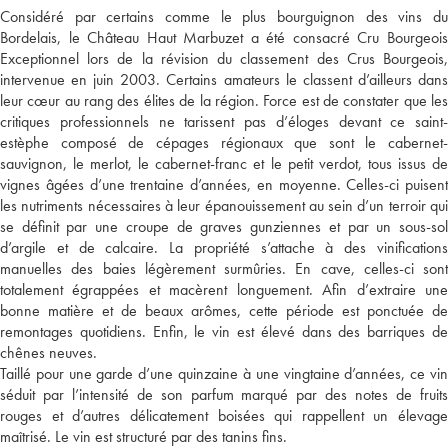
Considéré par certains comme le plus bourguignon des vins du
Bordelais, le Château Haut Marbuzet a été consacré Cru Bourgeois
Exceptionnel lors de la révision du classement des Crus Bourgeois,
intervenue en juin 2003. Certains amateurs le classent d’ailleurs dans
leur cœur au rang des élites de la région. Force est de constater que les
critiques professionnels ne tarissent pas d’éloges devant ce saint-
estèphe composé de cépages régionaux que sont le cabernet-
sauvignon, le merlot, le cabernet-franc et le petit verdot, tous issus de
vignes âgées d’une trentaine d’années, en moyenne. Celles-ci puisent
les nutriments nécessaires à leur épanouissement au sein d’un terroir qui
se définit par une croupe de graves gunziennes et par un sous-sol
d’argile et de calcaire. La propriété s’attache à des vinifications
manuelles des baies légèrement surmûries. En cave, celles-ci sont
totalement égrappées et macèrent longuement. Afin d’extraire une
bonne matière et de beaux arômes, cette période est ponctuée de
remontages quotidiens. Enfin, le vin est élevé dans des barriques de
chênes neuves.
Taillé pour une garde d’une quinzaine à une vingtaine d’années, ce vin
séduit par l’intensité de son parfum marqué par des notes de fruits
rouges et d’autres délicatement boisées qui rappellent un élevage
maîtrisé. Le vin est structuré par des tanins fins.