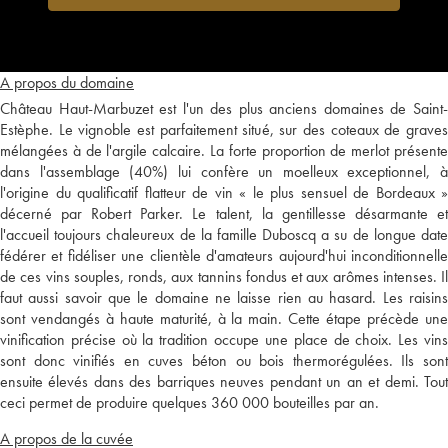
A propos du domaine
Château Haut-Marbuzet est l'un des plus anciens domaines de Saint-
Estèphe. Le vignoble est parfaitement situé, sur des coteaux de graves
mélangées à de l'argile calcaire. La forte proportion de merlot présente
dans l'assemblage (40%) lui confère un moelleux exceptionnel, à
l'origine du qualificatif flatteur de vin « le plus sensuel de Bordeaux »
décerné par Robert Parker. Le talent, la gentillesse désarmante et
l'accueil toujours chaleureux de la famille Duboscq a su de longue date
fédérer et fidéliser une clientèle d'amateurs aujourd'hui inconditionnelle
de ces vins souples, ronds, aux tannins fondus et aux arômes intenses. Il
faut aussi savoir que le domaine ne laisse rien au hasard. Les raisins
sont vendangés à haute maturité, à la main. Cette étape précède une
vinification précise où la tradition occupe une place de choix. Les vins
sont donc vinifiés en cuves béton ou bois thermorégulées. Ils sont
ensuite élevés dans des barriques neuves pendant un an et demi. Tout
ceci permet de produire quelques 360 000 bouteilles par an.
A propos de la cuvée