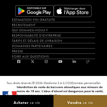
ESTIMATION VIN GRATUITE
RECRUTEMENT
QUI SOMMES-NOUS ?
RESPONSABILITÉ D'ENTREPRISE
TARIFS ET DÉLAIS DE LIVRAISON
DOMAINES PARTENAIRES
PRESSE
FOIRE AUX QUESTIONS
Tous droits réservés © 2026 iDealwine S.A.S.
CGS
Données personnelles
Interdiction de vente de boissons alcooliques aux mineurs de
moins de 18 ans. L'abus d'alcool est dangereux pour la santé,
à consommer avec modération.
La preuve de majorité de l'acheteur est exigée au moment de la vente en
Acheter
ce vin
Vendre
ce vin
ligne. CODE DE LA SANTÉ PUBLIQUE, ART.L.3342-1 et L.3353-3