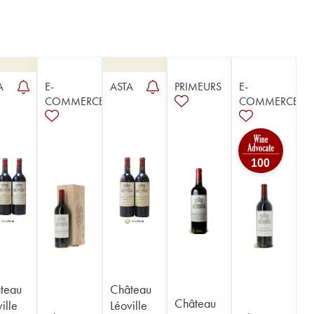
A
E-
ASTA
PRIMEURS
E-
COMMERCE
COMMERCE
100
teau
Château
Château
ille
Léoville