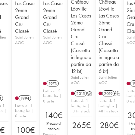
Château
Château
ases
Las Cases
Las Cases
Las
Léoville
Léoville
2ème
2ème
2è
Las Cases
Las Cases
d
Grand
Grand
Gra
2ème
2ème
Cru
Cru
Cru
Grand
Grand
é
Classé
Classé
Cla
Cru
Cru
lien
Saint-Julien
Saint-Julien
Saint
AOC
AOC
Classé
Classé
AO
(Cassetta
(Cassetta
in legno a
in legno a
partire da
partire da
12 bt)
6 bt)
Saint-Julien
Saint-Julien
AOC
AOC
1973
1
Lotto di 2
Lott
2015
T
2019
T
bottiglie |
bott
3
1994
Lotto di 1
Lotto di 1
0 aste
0 as
i 1
Lotto di 1
bottiglia |
bottiglia |
ia |
bottiglia |
13 in stock
48 in stock
140
€
3
0 aste
265
€
280
€
(
Prezzo di
(
Pr
0
€
100
€
riserva
)
ri
Prezzo a
Prezz