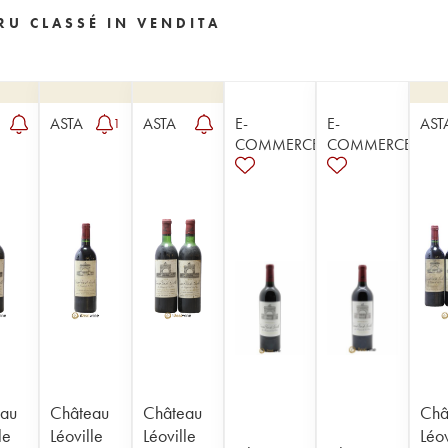
RU CLASSÉ IN VENDITA
ASTA
ASTA
E-
E-
AST
1
COMMERCE
COMMERCE
au
Château
Château
Châ
le
Léoville
Léoville
Léov