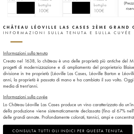
(
Prezz
bottiglia
bottiglia
riser
100
€
100
€
CHÂTEAU LÉOVILLE LAS CASES 2ÈME GRAND 
INFORMAZIONI SULLA TENUTA E SULLA CUVÉE
Informazioni sulla tenuta
Creato nel 1638, lo château è una delle proprietà più antiche del M
progetti di modernizzazione e di ampliamento del proprietario Blai
divisione in tre proprietà (Léoville Las Cases, Léoville Barton e Léov
anni, la proprietà è passata di mano e ha cambiato il suo volto. Oggi 
media di trent’anni.
Informazioni sulla cuvée
Lo Château Léoville Las Cases produce un vino caratterizzato da un'inc
della produzione viene sistematicamente declassata (fino al 67% nell
delle grandi annate. Profondamente colorati, tannici, ampi e concentra
CONSULTA TUTTI GLI INDICI PER QUESTA TENUTA