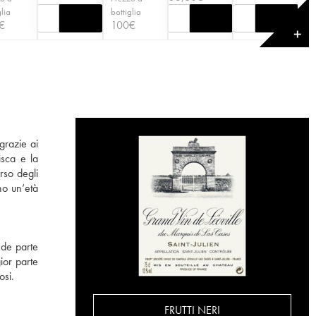
glia
bottiglia
€
100
€
✕
grazie ai
isca e la
rso degli
no un’età
nde parte
ior parte
osi.
FRUTTI NERI