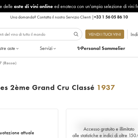
le delle
aste di vini online
ed enoteca con un'ampia selezione di vini f
Una domanda?
Contatta il nostro Servizio Clienti
|
+33 1 56 05 86 10
Ind
VENDI I TUOI VINI
tre aste
Servizi
✨Personal Sommelier
7 (Rosso)
ses 2ème Grand Cru Classé
1937
Andamento della quotazione i
Accesso gratuito e illimitato
uotazione attuale
tempo reale
alle statistiche e indici di oltre 15