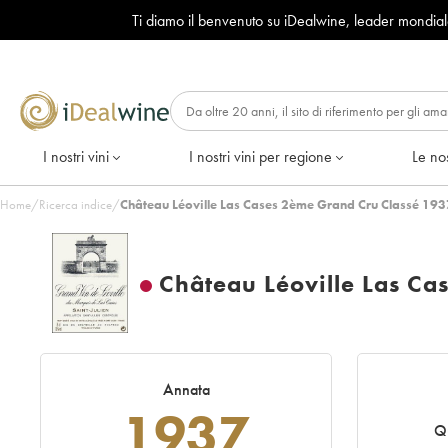
Ti diamo il benvenuto su iDealwine, leader mondia
I nostri vini
I nostri vini per regione
Le nos
Home
/
Ricerca indice
/
Château Léoville Las Cases 2ème Grand Cru Classé 193
Château Léoville Las Ca
Annata
1937
Q