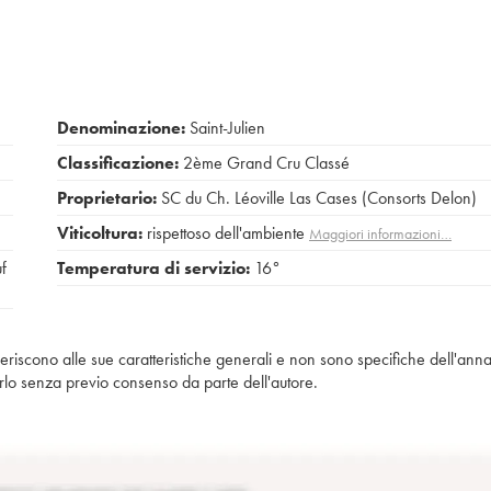
Denominazione:
Saint-Julien
Classificazione:
2ème Grand Cru Classé
Proprietario:
SC du Ch. Léoville Las Cases (Consorts Delon)
Viticoltura:
rispettoso dell'ambiente
Maggiori informazioni…
uf
Temperatura di servizio:
16°
iferiscono alle sue caratteristiche generali e non sono specifiche dell'anna
piarlo senza previo consenso da parte dell'autore.