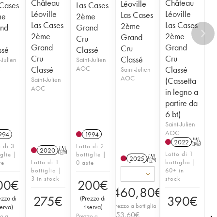
Château
Château
Léoville
 Cases
Las Cases
Léoville
Léoville
Las Cases
me
2ème
Las Cases
Las Cases
2ème
nd
Grand
2ème
2ème
Grand
Cru
Grand
Grand
Cru
ssé
Classé
Cru
Cru
Classé
-Julien
Saint-Julien
C
Classé
AOC
Classé
Saint-Julien
AOC
Saint-Julien
(Cassetta
AOC
in legno a
partire da
6 bt)
Saint-Julien
AOC
994
1994
2022
T
o di 3
Lotto di 2
2020
T
Lotto di 1
iglie |
bottiglie |
2025
T
Lotto di 1
bottiglia |
te
0 aste
bottiglia |
60+ in
3 in stock
stock
00
€
200
€
460,80
€
275
€
390
€
ezzo di
(
Prezzo di
Prezzo a bottiglia
serva
)
riserva
)
153,60
€
o a
Prezzo a