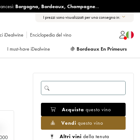
rancesi:
Borgogna
,
Bordeaux
,
Champagne
...
I prezzi sono visualizzati per una consegna in:
ici iDealwine
Enciclopedia del vino
I must-have iDealwine
🍇
Bordeaux En Primeurs
Acquista
questo vino
Vendi
questo vino
n
Altri vini
della tenuta
0.000