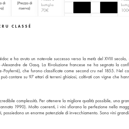
o di
(
Prezzo di
bottiglia
botti
va
)
riserva
)
70
€
100
CRU CLASSÉ
édoc e ha avuto un notevole successo verso la metà del XVIII secolo, 
se-Alexandre de Gasq. La Rivoluzione francese ne ha segnato la conf
ille-Poyferré), che furono classificate come second cru nel 1855. Nel co
può contare su 97 ettari di terreni ghiaiosi, coltivati con vigne che han
redibile complessità. Per ottenere la migliore qualità possibile, una gra
'annata 1990). Molto coerenti, i vini sfiorano la perfezione nella magg
ti, possiedono un enorme potenziale di invecchiamento. Sono vini grandi