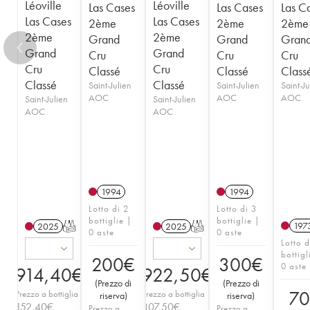
Léoville
Léoville
Las Cases
Las Cases
Las C
Las Cases
Las Cases
2ème
2ème
2ème
2ème
2ème
Grand
Grand
Gran
Grand
Grand
Cru
Cru
Cru
Cru
Cru
Classé
Classé
Class
Classé
Classé
Saint-Julien
Saint-Julien
Saint-Ju
AOC
AOC
AOC
Saint-Julien
Saint-Julien
AOC
AOC
1994
1994
Lotto di 2
Lotto di 3
bottiglie |
bottiglie |
197
2025
T
2025
T
0 aste
0 aste
Lotto d
bottigl
200
€
300
€
0 aste
914,40
€
922,50
€
(
Prezzo di
(
Prezzo di
7
Prezzo a bottiglia
Prezzo a bottiglia
riserva
)
riserva
)
152,40
€
307,50
€
Prezzo a
Prezzo a