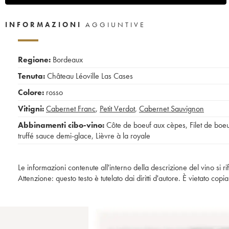
INFORMAZIONI
AGGIUNTIVE
Regione:
Bordeaux
Tenuta:
Château Léoville Las Cases
Colore:
rosso
Vitigni:
Cabernet Franc
,
Petit Verdot
,
Cabernet Sauvignon
Abbinamenti cibo-vino:
Côte de boeuf aux cèpes
,
Filet de boe
truffé sauce demi-glace
,
Lièvre à la royale
Le informazioni contenute all'interno della descrizione del vino si r
Attenzione: questo testo è tutelato dai diritti d'autore. È vietato co