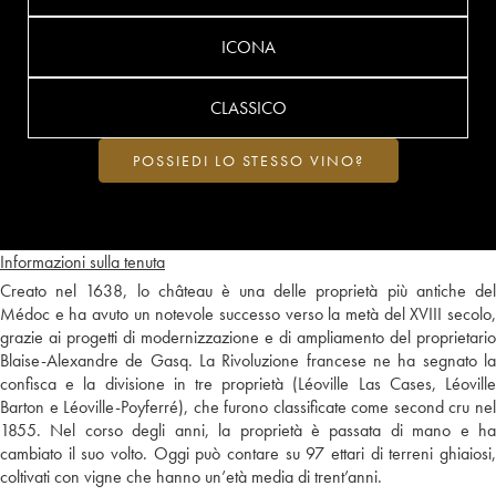
ICONA
CLASSICO
POSSIEDI LO STESSO VINO?
Informazioni sulla tenuta
Creato nel 1638, lo château è una delle proprietà più antiche del
Médoc e ha avuto un notevole successo verso la metà del XVIII secolo,
grazie ai progetti di modernizzazione e di ampliamento del proprietario
Blaise-Alexandre de Gasq. La Rivoluzione francese ne ha segnato la
confisca e la divisione in tre proprietà (Léoville Las Cases, Léoville
Barton e Léoville-Poyferré), che furono classificate come second cru nel
1855. Nel corso degli anni, la proprietà è passata di mano e ha
cambiato il suo volto. Oggi può contare su 97 ettari di terreni ghiaiosi,
coltivati con vigne che hanno un’età media di trent’anni.