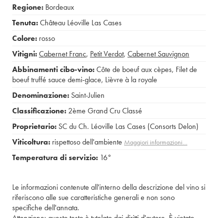
Regione:
Bordeaux
Tenuta:
Château Léoville Las Cases
Colore:
rosso
Vitigni:
Cabernet Franc
,
Petit Verdot
,
Cabernet Sauvignon
Abbinamenti cibo-vino:
Côte de boeuf aux cèpes
,
Filet de
boeuf truffé sauce demi-glace
,
Lièvre à la royale
Denominazione:
Saint-Julien
Classificazione:
2ème Grand Cru Classé
Proprietario:
SC du Ch. Léoville Las Cases (Consorts Delon)
Viticoltura:
rispettoso dell'ambiente
Maggiori informazioni…
Temperatura di servizio:
16°
Le informazioni contenute all'interno della descrizione del vino si
riferiscono alle sue caratteristiche generali e non sono
specifiche dell'annata.
Attenzione: questo testo è tutelato dai diritti d'autore. È vietato