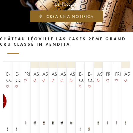
per l'acquisto
CREA UNA NOTIFICA
CHÂTEAU LÉOVILLE LAS CASES 2ÈME GRAND
CRU CLASSÉ IN VENDITA
E-
E-
PRIMEURS
ASTA
ASTA
ASTA
ASTA
ASTA
E-
E-
ASTA
PRIMEURS
PRIMEUR
AST
COMMERCE
COMMERCE
COMMERCE
COMMERCE
0