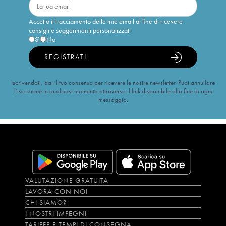
Accetto il tracciamento delle mie email al fine di ricevere
consigli e suggerimenti personalizzati
Sì
No
REGISTRATI
Iscrivendoti, dai il tuo consenso per ricevere le nostre newsletter. Puoi annullare
l’iscrizione in qualsiasi momento attraverso il link disponibile alla fine di ogni
messaggio.
VALUTAZIONE GRATUITA
LAVORA CON NOI
CHI SIAMO?
I NOSTRI IMPEGNI
TARIFFE E TEMPI DI CONSEGNA