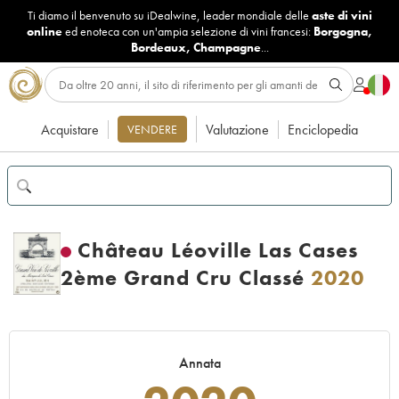
Ti diamo il benvenuto su iDealwine, leader mondiale delle
aste di vini
online
ed enoteca con un'ampia selezione di vini francesi:
Borgogna
,
Bordeaux
,
Champagne
...
Acquistare
Valutazione
Enciclopedia
VENDERE
Château Léoville Las Cases
2ème Grand Cru Classé
2020
Annata