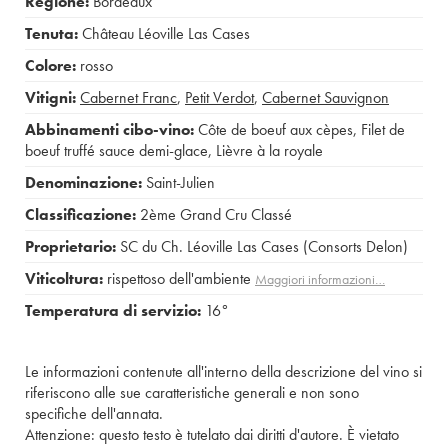
Regione:
Bordeaux
Tenuta:
Château Léoville Las Cases
Colore:
rosso
Vitigni:
Cabernet Franc
,
Petit Verdot
,
Cabernet Sauvignon
Abbinamenti cibo-vino:
Côte de boeuf aux cèpes
,
Filet de
boeuf truffé sauce demi-glace
,
Lièvre à la royale
Denominazione:
Saint-Julien
Classificazione:
2ème Grand Cru Classé
Proprietario:
SC du Ch. Léoville Las Cases (Consorts Delon)
Viticoltura:
rispettoso dell'ambiente
Maggiori informazioni…
Temperatura di servizio:
16°
Le informazioni contenute all'interno della descrizione del vino si
riferiscono alle sue caratteristiche generali e non sono
specifiche dell'annata.
Attenzione: questo testo è tutelato dai diritti d'autore. È vietato