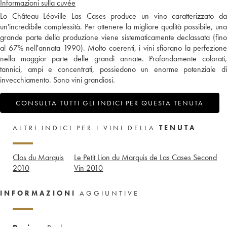
Informazioni sulla cuvée
Lo Château Léoville Las Cases produce un vino caratterizzato da
un'incredibile complessità. Per ottenere la migliore qualità possibile, una
grande parte della produzione viene sistematicamente declassata (fino
al 67% nell'annata 1990). Molto coerenti, i vini sfiorano la perfezione
nella maggior parte delle grandi annate. Profondamente colorati,
tannici, ampi e concentrati, possiedono un enorme potenziale di
invecchiamento. Sono vini grandiosi.
CONSULTA TUTTI GLI INDICI PER QUESTA TENUTA
ALTRI INDICI PER I VINI DELLA
TENUTA
Clos du Marquis
Le Petit Lion du Marquis de Las Cases Second
2010
Vin
2010
INFORMAZIONI
AGGIUNTIVE