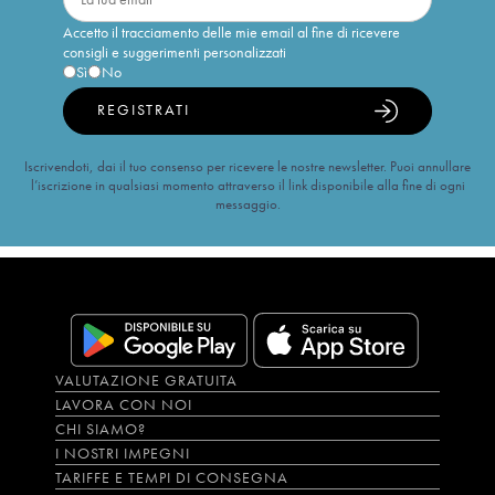
Accetto il tracciamento delle mie email al fine di ricevere
consigli e suggerimenti personalizzati
Sì
No
REGISTRATI
Iscrivendoti, dai il tuo consenso per ricevere le nostre newsletter. Puoi annullare
l’iscrizione in qualsiasi momento attraverso il link disponibile alla fine di ogni
messaggio.
VALUTAZIONE GRATUITA
LAVORA CON NOI
CHI SIAMO?
I NOSTRI IMPEGNI
TARIFFE E TEMPI DI CONSEGNA