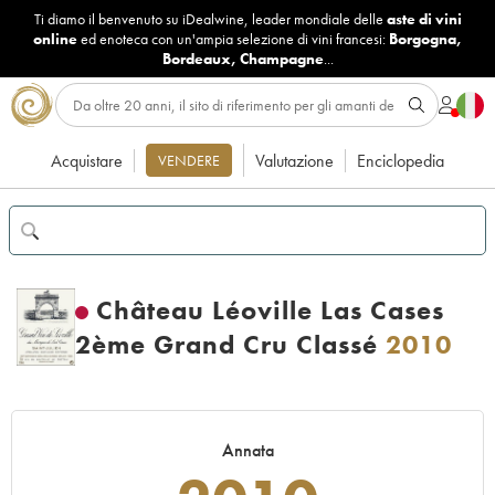
Ti diamo il benvenuto su iDealwine, leader mondiale delle
aste di vini
online
ed enoteca con un'ampia selezione di vini francesi:
Borgogna
,
Bordeaux
,
Champagne
...
Acquistare
Valutazione
Enciclopedia
VENDERE
Château Léoville Las Cases
2ème Grand Cru Classé
2010
Annata