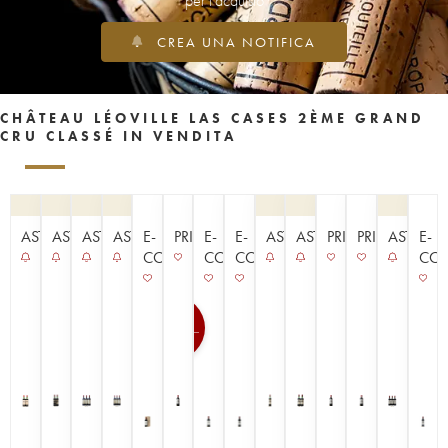
per l'acquisto
CREA UNA NOTIFICA
CHÂTEAU LÉOVILLE LAS CASES 2ÈME GRAND
CRU CLASSÉ IN VENDITA
ASTA
ASTA
ASTA
ASTA
E-
PRIMEURS
E-
E-
ASTA
ASTA
PRIMEURS
PRIMEURS
ASTA
E-
COMMERCE
COMMERCE
COMMERCE
CO
100