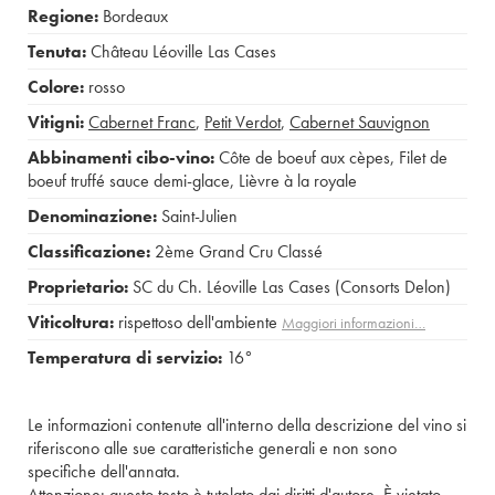
Regione:
Bordeaux
Tenuta:
Château Léoville Las Cases
Colore:
rosso
Vitigni:
Cabernet Franc
,
Petit Verdot
,
Cabernet Sauvignon
Abbinamenti cibo-vino:
Côte de boeuf aux cèpes
,
Filet de
boeuf truffé sauce demi-glace
,
Lièvre à la royale
Denominazione:
Saint-Julien
Classificazione:
2ème Grand Cru Classé
Proprietario:
SC du Ch. Léoville Las Cases (Consorts Delon)
Viticoltura:
rispettoso dell'ambiente
Maggiori informazioni…
Temperatura di servizio:
16°
Le informazioni contenute all'interno della descrizione del vino si
riferiscono alle sue caratteristiche generali e non sono
specifiche dell'annata.
Attenzione: questo testo è tutelato dai diritti d'autore. È vietato