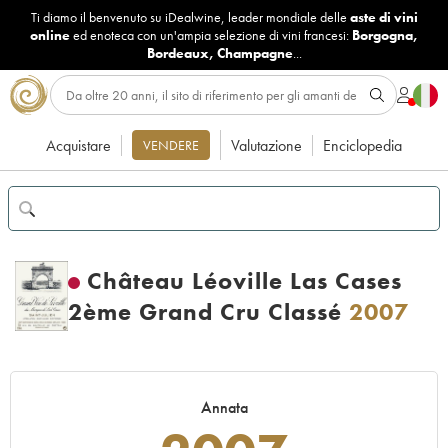
Ti diamo il benvenuto su iDealwine, leader mondiale delle
aste di vini
online
ed enoteca con un'ampia selezione di vini francesi:
Borgogna
,
Bordeaux
,
Champagne
...
Acquistare
Valutazione
Enciclopedia
VENDERE
Château Léoville Las Cases
2ème Grand Cru Classé
2007
Annata