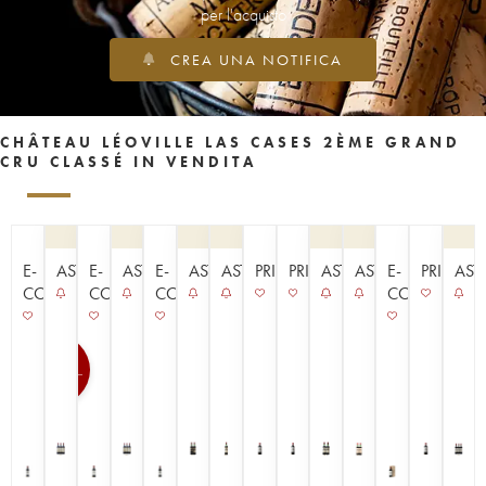
per l'acquisto
CREA UNA NOTIFICA
CHÂTEAU LÉOVILLE LAS CASES 2ÈME GRAND
CRU CLASSÉ IN VENDITA
E-
ASTA
E-
ASTA
E-
ASTA
ASTA
PRIMEURS
PRIMEURS
ASTA
ASTA
E-
PRIMEUR
AST
COMMERCE
COMMERCE
COMMERCE
COMMERCE
100