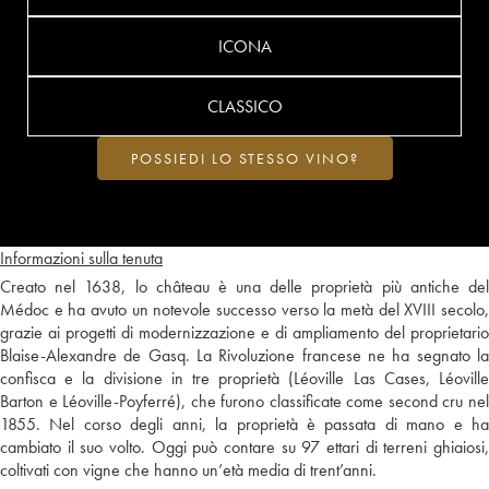
ICONA
CLASSICO
POSSIEDI LO STESSO VINO?
Informazioni sulla tenuta
Creato nel 1638, lo château è una delle proprietà più antiche del
Médoc e ha avuto un notevole successo verso la metà del XVIII secolo,
grazie ai progetti di modernizzazione e di ampliamento del proprietario
Blaise-Alexandre de Gasq. La Rivoluzione francese ne ha segnato la
confisca e la divisione in tre proprietà (Léoville Las Cases, Léoville
Barton e Léoville-Poyferré), che furono classificate come second cru nel
1855. Nel corso degli anni, la proprietà è passata di mano e ha
cambiato il suo volto. Oggi può contare su 97 ettari di terreni ghiaiosi,
coltivati con vigne che hanno un’età media di trent’anni.