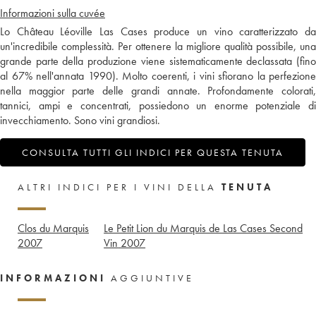
Informazioni sulla cuvée
Lo Château Léoville Las Cases produce un vino caratterizzato da
un'incredibile complessità. Per ottenere la migliore qualità possibile, una
grande parte della produzione viene sistematicamente declassata (fino
al 67% nell'annata 1990). Molto coerenti, i vini sfiorano la perfezione
nella maggior parte delle grandi annate. Profondamente colorati,
tannici, ampi e concentrati, possiedono un enorme potenziale di
invecchiamento. Sono vini grandiosi.
CONSULTA TUTTI GLI INDICI PER QUESTA TENUTA
ALTRI INDICI PER I VINI DELLA
TENUTA
Clos du Marquis
Le Petit Lion du Marquis de Las Cases Second
2007
Vin
2007
INFORMAZIONI
AGGIUNTIVE