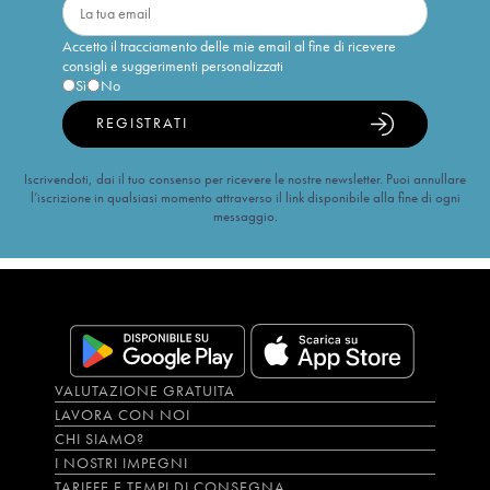
Accetto il tracciamento delle mie email al fine di ricevere
consigli e suggerimenti personalizzati
Sì
No
REGISTRATI
Iscrivendoti, dai il tuo consenso per ricevere le nostre newsletter. Puoi annullare
l’iscrizione in qualsiasi momento attraverso il link disponibile alla fine di ogni
messaggio.
VALUTAZIONE GRATUITA
LAVORA CON NOI
CHI SIAMO?
I NOSTRI IMPEGNI
TARIFFE E TEMPI DI CONSEGNA