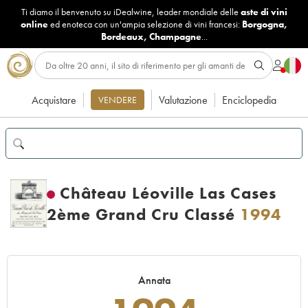
Ti diamo il benvenuto su iDealwine, leader mondiale delle
aste di vini
online
ed enoteca con un'ampia selezione di vini francesi:
Borgogna
,
Bordeaux
,
Champagne
...
Acquistare
Valutazione
Enciclopedia
VENDERE
Château Léoville Las Cases
2ème Grand Cru Classé
1994
Annata