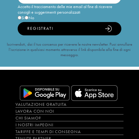
Accetto il tracciamento delle mie email al fine di ricevere
consigli e suggerimenti personalizzati
Sì
No
REGISTRATI
Iscrivendoti, dai il tuo consenso per ricevere le nostre newsletter. Puoi annullare
l’iscrizione in qualsiasi momento attraverso il link disponibile alla fine di ogni
messaggio.
VALUTAZIONE GRATUITA
LAVORA CON NOI
CHI SIAMO?
I NOSTRI IMPEGNI
TARIFFE E TEMPI DI CONSEGNA
TENUTE PARTNER