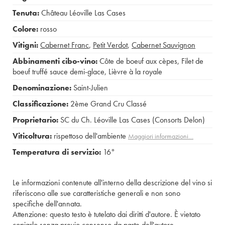
Tenuta:
Château Léoville Las Cases
Colore:
rosso
Vitigni:
Cabernet Franc
,
Petit Verdot
,
Cabernet Sauvignon
Abbinamenti cibo-vino:
Côte de boeuf aux cèpes
,
Filet de
boeuf truffé sauce demi-glace
,
Lièvre à la royale
Denominazione:
Saint-Julien
Classificazione:
2ème Grand Cru Classé
Proprietario:
SC du Ch. Léoville Las Cases (Consorts Delon)
Viticoltura:
rispettoso dell'ambiente
Maggiori informazioni…
Temperatura di servizio:
16°
Le informazioni contenute all'interno della descrizione del vino si
riferiscono alle sue caratteristiche generali e non sono
specifiche dell'annata.
Attenzione: questo testo è tutelato dai diritti d'autore. È vietato
copiarlo senza previo consenso da parte dell'autore.