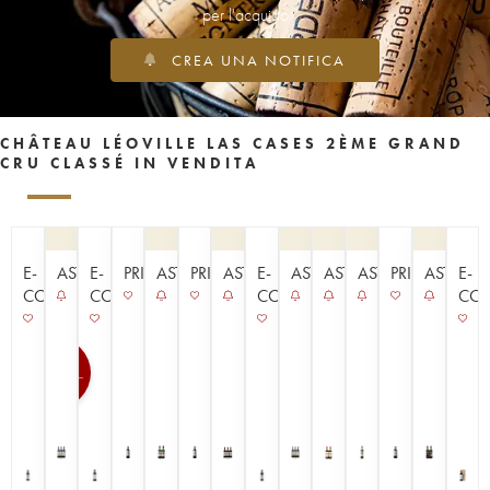
per l'acquisto
CREA UNA NOTIFICA
CHÂTEAU LÉOVILLE LAS CASES 2ÈME GRAND
CRU CLASSÉ IN VENDITA
E-
ASTA
E-
PRIMEURS
ASTA
PRIMEURS
ASTA
E-
ASTA
ASTA
ASTA
PRIMEURS
ASTA
E-
COMMERCE
COMMERCE
COMMERCE
CO
100