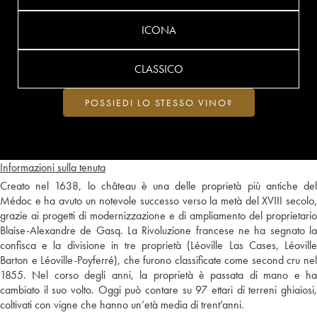
ICONA
CLASSICO
POSSIEDI LO STESSO VINO?
Informazioni sulla tenuta
Creato nel 1638, lo château è una delle proprietà più antiche del
Médoc e ha avuto un notevole successo verso la metà del XVIII secolo,
grazie ai progetti di modernizzazione e di ampliamento del proprietario
Blaise-Alexandre de Gasq. La Rivoluzione francese ne ha segnato la
confisca e la divisione in tre proprietà (Léoville Las Cases, Léoville
Barton e Léoville-Poyferré), che furono classificate come second cru nel
1855. Nel corso degli anni, la proprietà è passata di mano e ha
cambiato il suo volto. Oggi può contare su 97 ettari di terreni ghiaiosi,
coltivati con vigne che hanno un’età media di trent’anni.