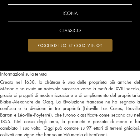
ICONA
CLASSICO
POSSIEDI LO STESSO VINO?
Informazioni sulla tenuta
Creato nel 1638, lo château è una delle proprietà più antiche del
Médoc e ha avuto un notevole successo verso la metà del XVIII secolo,
grazie ai progetti di modernizzazione e di ampliamento del proprietario
Blaise-Alexandre de Gasq. La Rivoluzione francese ne ha segnato la
confisca e la divisione in tre proprietà (Léoville Las Cases, Léoville
Barton e Léoville-Poyferré), che furono classificate come second cru nel
1855. Nel corso degli anni, la proprietà è passata di mano e ha
cambiato il suo volto. Oggi può contare su 97 ettari di terreni ghiaiosi,
coltivati con vigne che hanno un’età media di trent’anni.