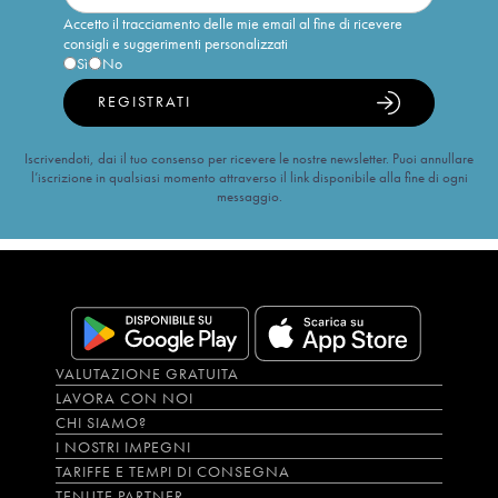
Accetto il tracciamento delle mie email al fine di ricevere
consigli e suggerimenti personalizzati
Sì
No
REGISTRATI
Iscrivendoti, dai il tuo consenso per ricevere le nostre newsletter. Puoi annullare
l’iscrizione in qualsiasi momento attraverso il link disponibile alla fine di ogni
messaggio.
VALUTAZIONE GRATUITA
LAVORA CON NOI
CHI SIAMO?
I NOSTRI IMPEGNI
TARIFFE E TEMPI DI CONSEGNA
TENUTE PARTNER