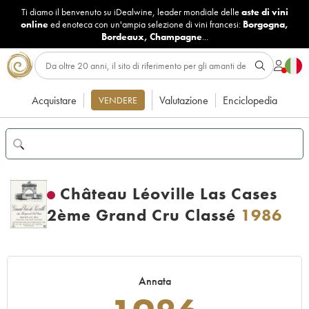
Ti diamo il benvenuto su iDealwine, leader mondiale delle
aste di vini
online
ed enoteca con un'ampia selezione di vini francesi:
Borgogna
,
Bordeaux
,
Champagne
...
Acquistare
Valutazione
Enciclopedia
VENDERE
Château Léoville Las Cases
2ème Grand Cru Classé
1986
Annata