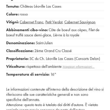
Tenuta:
Château Léoville Las Cases
Colore:
rosso
Vitigni:
Cabernet Franc
,
Petit Verdot
,
Cabernet Sauvignon
Abbinamenti cibo-vino:
Côte de boeuf aux cèpes
,
Filet de
boeuf truffé sauce demi-glace
,
Lièvre à la royale
Denominazione:
Saint-Julien
Classificazione:
2ème Grand Cru Classé
Proprietario:
SC du Ch. Léoville Las Cases (Consorts Delon)
Viticoltura:
rispettoso dell'ambiente
Maggiori informazioni…
Temperatura di servizio:
16°
Le informazioni contenute all'interno della descrizione del vino si
riferiscono alle sue caratteristiche generali e non sono
specifiche dell'annata.
Attenzione: questo testo è tutelato dai diritti d'autore. È vietato
copiarlo senza previo consenso da parte dell'autore.