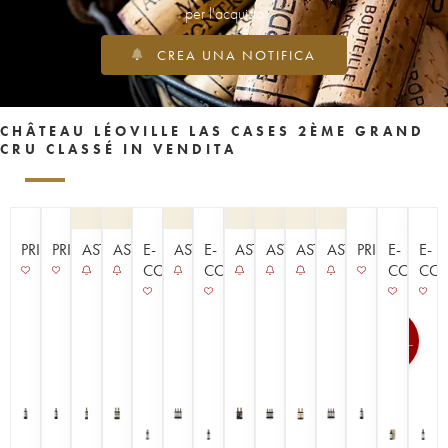
per l'acquisto
CREA UNA NOTIFICA
CHÂTEAU LÉOVILLE LAS CASES 2ÈME GRAND
CRU CLASSÉ IN VENDITA
PRIMEURS
PRIMEURS
ASTA
ASTA
E-
ASTA
E-
ASTA
ASTA
ASTA
ASTA
PRIMEURS
E-
E-
COMMERCE
COMMERCE
COMME
CO
100