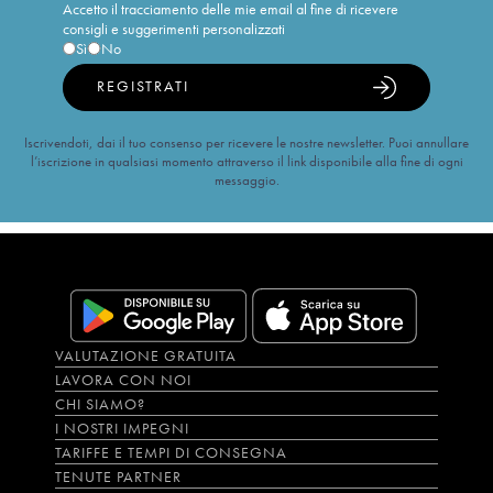
Accetto il tracciamento delle mie email al fine di ricevere
consigli e suggerimenti personalizzati
Sì
No
REGISTRATI
Iscrivendoti, dai il tuo consenso per ricevere le nostre newsletter. Puoi annullare
l’iscrizione in qualsiasi momento attraverso il link disponibile alla fine di ogni
messaggio.
VALUTAZIONE GRATUITA
LAVORA CON NOI
CHI SIAMO?
I NOSTRI IMPEGNI
TARIFFE E TEMPI DI CONSEGNA
TENUTE PARTNER