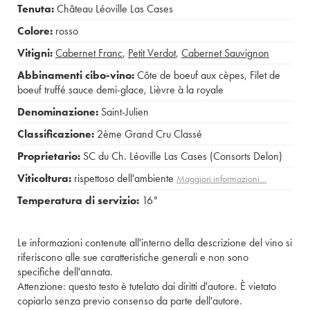
Tenuta:
Château Léoville Las Cases
Colore:
rosso
Vitigni:
Cabernet Franc
,
Petit Verdot
,
Cabernet Sauvignon
Abbinamenti cibo-vino:
Côte de boeuf aux cèpes
,
Filet de
boeuf truffé sauce demi-glace
,
Lièvre à la royale
Denominazione:
Saint-Julien
Classificazione:
2ème Grand Cru Classé
Proprietario:
SC du Ch. Léoville Las Cases (Consorts Delon)
Viticoltura:
rispettoso dell'ambiente
Maggiori informazioni…
Temperatura di servizio:
16°
Le informazioni contenute all'interno della descrizione del vino si
riferiscono alle sue caratteristiche generali e non sono
specifiche dell'annata.
Attenzione: questo testo è tutelato dai diritti d'autore. È vietato
copiarlo senza previo consenso da parte dell'autore.