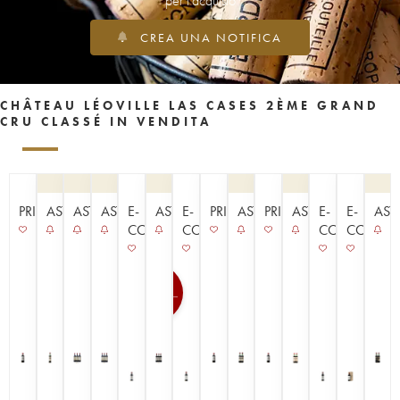
per l'acquisto
CREA UNA NOTIFICA
CHÂTEAU LÉOVILLE LAS CASES 2ÈME GRAND
CRU CLASSÉ IN VENDITA
PRIMEURS
ASTA
ASTA
ASTA
E-
ASTA
E-
PRIMEURS
ASTA
PRIMEURS
ASTA
E-
E-
AST
COMMERCE
COMMERCE
COMMERCE
COMME
100