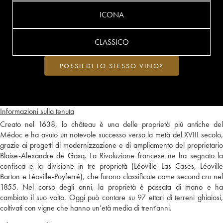
ICONA
CLASSICO
POSSIEDI LO STESSO VINO?
Informazioni sulla tenuta
Creato nel 1638, lo château è una delle proprietà più antiche del
Médoc e ha avuto un notevole successo verso la metà del XVIII secolo,
grazie ai progetti di modernizzazione e di ampliamento del proprietario
Blaise-Alexandre de Gasq. La Rivoluzione francese ne ha segnato la
confisca e la divisione in tre proprietà (Léoville Las Cases, Léoville
Barton e Léoville-Poyferré), che furono classificate come second cru nel
1855. Nel corso degli anni, la proprietà è passata di mano e ha
cambiato il suo volto. Oggi può contare su 97 ettari di terreni ghiaiosi,
coltivati con vigne che hanno un’età media di trent’anni.