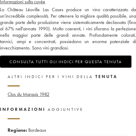
Informazioni sulla cuvée
Lo Château Léoville Las Cases produce un vino caratterizzato da
un'incredibile complessità. Per ottenere la migliore qualità possibile, una
grande parte della produzione viene sistematicamente declassata (fino
al 67% nell'annata 1990). Molto coerenti, i vini sfiorano la perfezione
nella maggior parte delle grandi annate. Profondamente colorati,
tannici, ampi e concentrati, possiedono un enorme potenziale di
invecchiamento. Sono vini grandiosi.
CONSULTA TUTTI GLI INDICI PER QUESTA TENUTA
ALTRI INDICI PER I VINI DELLA
TENUTA
Clos du Marquis
1982
INFORMAZIONI
AGGIUNTIVE
Regione:
Bordeaux