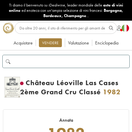
Ti diamo il benvenuto su iDealwine, leader mondiale delle
aste di vini
online
ed enoteca con un'ampia selezione di vini francesi:
Borgogna
,
Bordeaux
,
Champagne
...
Acquistare
Valutazione
Enciclopedia
VENDERE
Château Léoville Las Cases
2ème Grand Cru Classé
1982
Annata