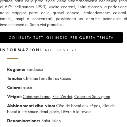
grande parte della produzione viene sistematicamente declassata (fino
al 67% nell'annata 1990). Molto coerenti, i vini sfiorano la perfezione
nella maggior parte delle grandi annate. Profondamente colorati,
tannici, ampi e concentrati, possiedono un enorme potenziale di
invecchiamento. Sono vini grandiosi.
CONSULTA TUTTI GLI INDICI PER QUESTA TENUTA
INFORMAZIONI
AGGIUNTIVE
Regione:
Bordeaux
Tenuta:
Château Léoville Las Cases
Colore:
rosso
Vitigni:
Cabernet Franc
,
Petit Verdot
,
Cabernet Sauvignon
Abbinamenti cibo-vino:
Côte de boeuf aux cèpes
,
Filet de
boeuf truffé sauce demi-glace
,
Lièvre à la royale
Denominazione:
Saint-Julien