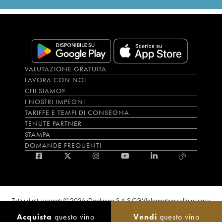
VALUTAZIONE GRATUITA
LAVORA CON NOI
CHI SIAMO?
I NOSTRI IMPEGNI
TARIFFE E TEMPI DI CONSEGNA
TENUTE PARTNER
STAMPA
DOMANDE FREQUENTI
Tutti i diritti riservati © 2026 iDealwine S.A.S.
CGV
Informativa sulla privacy
Bevi con moderazione, l’abuso di alcol è dannoso per la salute. L'utilizzo del
Acquista
questo vino
Vendi
questo vino
sito e dei servizi annessi è riservato solo agli utenti maggiorenni.