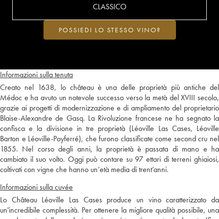
CLASSICO
POSSIEDI LO STESSO VINO?
Informazioni sulla tenuta
Creato nel 1638, lo château è una delle proprietà più antiche del
Médoc e ha avuto un notevole successo verso la metà del XVIII secolo,
grazie ai progetti di modernizzazione e di ampliamento del proprietario
Blaise-Alexandre de Gasq. La Rivoluzione francese ne ha segnato la
confisca e la divisione in tre proprietà (Léoville Las Cases, Léoville
Barton e Léoville-Poyferré), che furono classificate come second cru nel
1855. Nel corso degli anni, la proprietà è passata di mano e ha
cambiato il suo volto. Oggi può contare su 97 ettari di terreni ghiaiosi,
coltivati con vigne che hanno un’età media di trent’anni.
Informazioni sulla cuvée
Lo Château Léoville Las Cases produce un vino caratterizzato da
un'incredibile complessità. Per ottenere la migliore qualità possibile, una