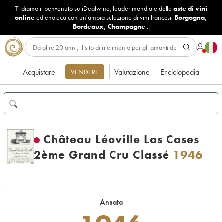
Ti diamo il benvenuto su iDealwine, leader mondiale delle
aste di vini
online
ed enoteca con un'ampia selezione di vini francesi:
Borgogna
,
Bordeaux
,
Champagne
...
Acquistare
Valutazione
Enciclopedia
VENDERE
Château Léoville Las Cases
2ème Grand Cru Classé
1946
Annata