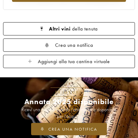
1962
1961
1960
1959
1958
1957
1955
1954
1953
1952
1950
1949
1948
1947
1946
Altri vini
della tenuta
1945
1943
1942
1940
1938
1937
1934
1929
1928
1926
Crea una notifica
1921
1919
1918
1904
1878
Aggiungi alla tua cantina virtuale
----
PRIMEURS
Annata 2025 disponibile
Ricevi una notifica quando l'articolo sarà disponibile
per l'acquisto
CREA UNA NOTIFICA