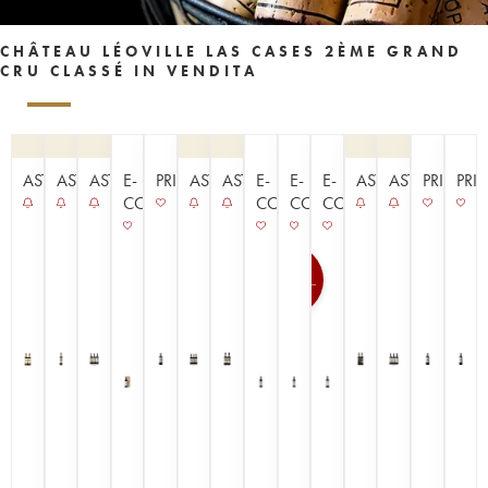
CHÂTEAU LÉOVILLE LAS CASES 2ÈME GRAND
CRU CLASSÉ IN VENDITA
ASTA
ASTA
ASTA
E-
PRIMEURS
ASTA
ASTA
E-
E-
E-
ASTA
ASTA
PRIMEUR
PRI
COMMERCE
COMMERCE
COMMERCE
COMMERCE
100