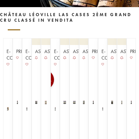
CHÂTEAU LÉOVILLE LAS CASES 2ÈME GRAND
CRU CLASSÉ IN VENDITA
E-
PRIMEURS
E-
ASTA
ASTA
E-
ASTA
ASTA
ASTA
PRIMEURS
E-
ASTA
ASTA
PRI
COMMERCE
COMMERCE
COMMERCE
COMMERCE
100