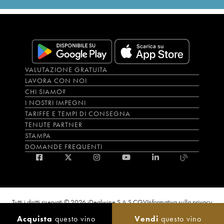
VALUTAZIONE GRATUITA
LAVORA CON NOI
CHI SIAMO?
I NOSTRI IMPEGNI
TARIFFE E TEMPI DI CONSEGNA
TENUTE PARTNER
STAMPA
DOMANDE FREQUENTI
Tutti i diritti riservati © 2026 iDealwine S.A.S.
CGV
Informativa sulla privacy
Bevi con moderazione, l’abuso di alcol è dannoso per la salute. L'utilizzo del
Acquista
questo vino
Vendi
questo vino
sito e dei servizi annessi è riservato solo agli utenti maggiorenni.