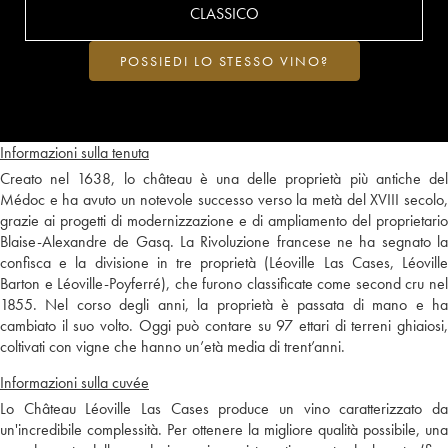
CLASSICO
POSSIEDI LO STESSO VINO?
Informazioni sulla tenuta
Creato nel 1638, lo château è una delle proprietà più antiche del
Médoc e ha avuto un notevole successo verso la metà del XVIII secolo,
grazie ai progetti di modernizzazione e di ampliamento del proprietario
Blaise-Alexandre de Gasq. La Rivoluzione francese ne ha segnato la
confisca e la divisione in tre proprietà (Léoville Las Cases, Léoville
Barton e Léoville-Poyferré), che furono classificate come second cru nel
1855. Nel corso degli anni, la proprietà è passata di mano e ha
cambiato il suo volto. Oggi può contare su 97 ettari di terreni ghiaiosi,
coltivati con vigne che hanno un’età media di trent’anni.
Informazioni sulla cuvée
Lo Château Léoville Las Cases produce un vino caratterizzato da
un'incredibile complessità. Per ottenere la migliore qualità possibile, una