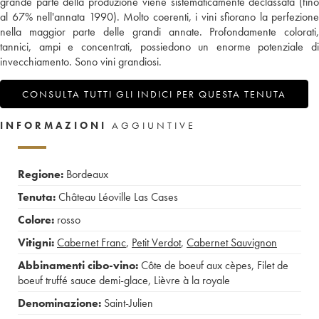
grande parte della produzione viene sistematicamente declassata (fino
al 67% nell'annata 1990). Molto coerenti, i vini sfiorano la perfezione
nella maggior parte delle grandi annate. Profondamente colorati,
tannici, ampi e concentrati, possiedono un enorme potenziale di
invecchiamento. Sono vini grandiosi.
CONSULTA TUTTI GLI INDICI PER QUESTA TENUTA
INFORMAZIONI
AGGIUNTIVE
Regione:
Bordeaux
Tenuta:
Château Léoville Las Cases
Colore:
rosso
Vitigni:
Cabernet Franc
,
Petit Verdot
,
Cabernet Sauvignon
Abbinamenti cibo-vino:
Côte de boeuf aux cèpes
,
Filet de
boeuf truffé sauce demi-glace
,
Lièvre à la royale
Denominazione:
Saint-Julien