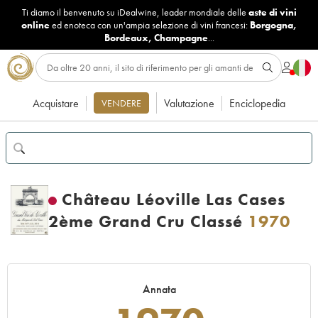
Ti diamo il benvenuto su iDealwine, leader mondiale delle
aste di vini
online
ed enoteca con un'ampia selezione di vini francesi:
Borgogna
,
Bordeaux
,
Champagne
...
Acquistare
Valutazione
Enciclopedia
VENDERE
Château Léoville Las Cases
2ème Grand Cru Classé
1970
Annata