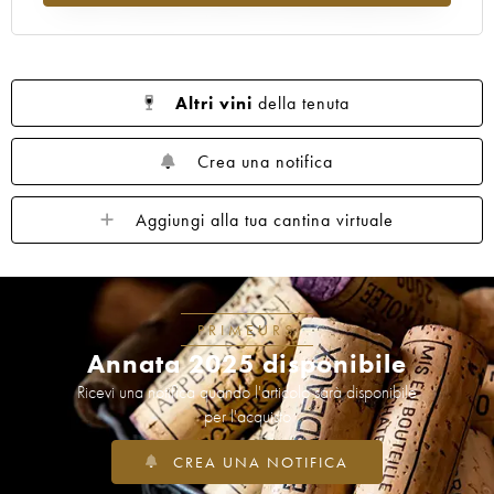
1962
1961
1960
1959
1958
1957
1955
1954
1953
1952
1950
1949
1948
1947
1946
Altri vini
della tenuta
1945
1943
1942
1940
1938
1937
1934
1929
1928
1926
Crea una notifica
1921
1919
1918
1904
1878
Aggiungi alla tua cantina virtuale
----
PRIMEURS
Annata 2025 disponibile
Ricevi una notifica quando l'articolo sarà disponibile
per l'acquisto
CREA UNA NOTIFICA